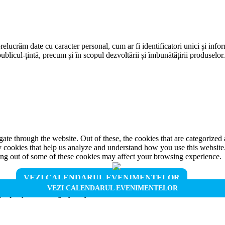
prelucrăm date cu caracter personal, cum ar fi identificatori unici și infor
ublicul-țintă, precum și în scopul dezvoltării și îmbunătățirii produselor
e through the website. Out of these, the cookies that are categorized a
rty cookies that help us analyze and understand how you use this websit
ting out of some of these cookies may affect your browsing experience.
VEZI CALENDARUL EVENIMENTELOR
VEZI CALENDARUL EVENIMENTELOR
properly. This category only includes cookies that ensures basic functio