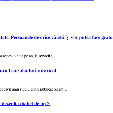
te. Persoanele de orice vârstă își vor putea face gratuit
a acces, o dată pe an, la servicii şi…
ntru transplanturile de cord
potrivit unui studiu clinic publicat recent…
a dezvolta diabet de tip 2