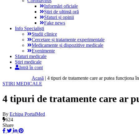
Coronavirus
Informări oficiale
Știri de ultimă oră
Sfaturi și opinii
Fake news
Info Specialişti
Studii clinice
Cercetare și tratamente experimentale
Medicamente și dispozitive medicale
Evenimente
Sfaturi medicale
Ştiri medicale
Intră în cont
Acasă
|
4 tipuri de tratamente care ar putea funcționa în
ŞTIRI MEDICALE
4 tipuri de tratamente care ar p
By
Echipa PortalMed
624
Share