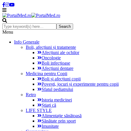
Menu
Info Generale
Boli, afecțiuni și tratamente
Afecțiuni ale ochilor
Oncologie
Boli infecțioase
Afecțiuni dentare
Medicina pentru Copii
Boli și afecțiuni copii
Povești, jocuri și experimente pentru copii
Sfatul pediatrului
Retro
Istoria medicinei
Știați că
LIFE STYLE
Alimentație sănătoasă
Sănătate prin sport
Imunitate