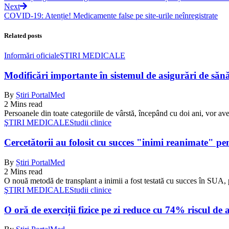
Next
COVID-19: Atenție! Medicamente false pe site-urile neînregistrate
Related posts
Informări oficiale
ŞTIRI MEDICALE
Modificări importante în sistemul de asigurări de sănăta
By
Știri PortalMed
2 Mins read
Persoanele din toate categoriile de vârstă, începând cu doi ani, vor ave
ŞTIRI MEDICALE
Studii clinice
Cercetătorii au folosit cu succes "inimi reanimate" pe
By
Știri PortalMed
2 Mins read
O nouă metodă de transplant a inimii a fost testată cu succes în SUA, 
ŞTIRI MEDICALE
Studii clinice
O oră de exerciții fizice pe zi reduce cu 74% riscul de 