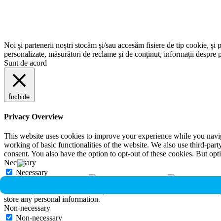
Noi și partenerii noștri stocăm și/sau accesăm fisiere de tip cookie, și 
personalizate, măsurători de reclame și de conținut, informații despre p
Sunt de acord
Închide
Privacy Overview
This website uses cookies to improve your experience while you navigat
working of basic functionalities of the website. We also use third-pa
consent. You also have the option to opt-out of these cookies. But op
Necessary
Necessary
Întotdeauna activate
Necessary cookies are absolutely essential for the website to function 
store any personal information.
Non-necessary
Non-necessary