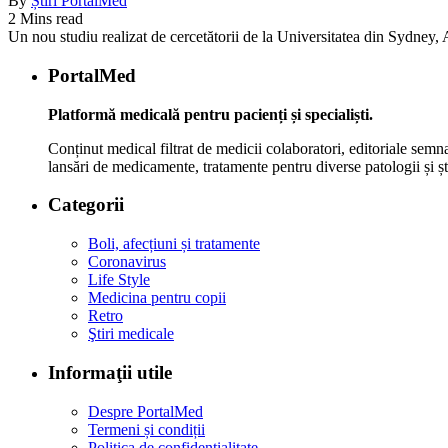
By
Știri PortalMed
2 Mins read
Un nou studiu realizat de cercetătorii de la Universitatea din Sydney, Au
PortalMed
Platformă medicală pentru pacienți și specialiști.
Conținut medical filtrat de medicii colaboratori, editoriale semna
lansări de medicamente, tratamente pentru diverse patologii și șt
Categorii
Boli, afecțiuni și tratamente
Coronavirus
Life Style
Medicina pentru copii
Retro
Ştiri medicale
Informaţii utile
Despre PortalMed
Termeni și condiții
Politica de confidențialitate