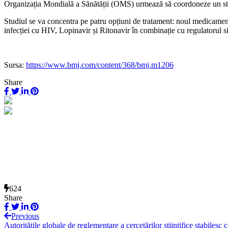
Organizația Mondială a Sănătății (OMS) urmează să coordoneze un studi
Studiul se va concentra pe patru opțiuni de tratament: noul medicament
infecției cu HIV, Lopinavir și Ritonavir în combinație cu regulatorul s
Sursa:
https://www.bmj.com/content/368/bmj.m1206
Share
624
Share
Previous
Autoritățile globale de reglementare a cercetărilor științifice stabiles