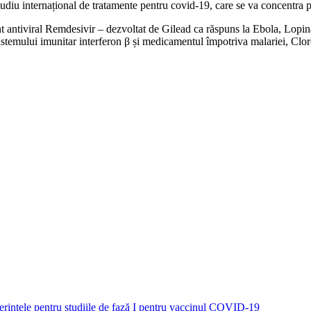
u internațional de tratamente pentru covid-19, care se va concentra pe 
 antiviral Remdesivir – dezvoltat de Gilead ca răspuns la Ebola, Lopina
istemului imunitar interferon β și medicamentul împotriva malariei, Cloro
c cerințele pentru studiile de fază I pentru vaccinul COVID-19