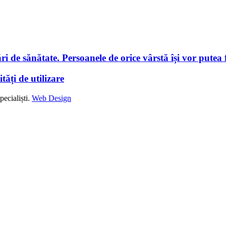
i de sănătate. Persoanele de orice vârstă își vor putea f
tăți de utilizare
ecialiști.
Web Design