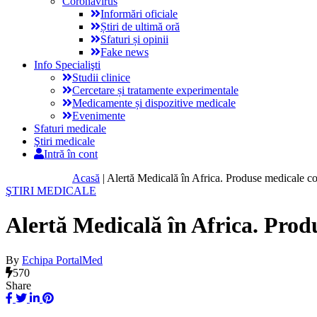
Coronavirus
Informări oficiale
Știri de ultimă oră
Sfaturi și opinii
Fake news
Info Specialişti
Studii clinice
Cercetare și tratamente experimentale
Medicamente și dispozitive medicale
Evenimente
Sfaturi medicale
Ştiri medicale
Intră în cont
Acasă
|
Alertă Medicală în Africa. Produse medicale c
ŞTIRI MEDICALE
Alertă Medicală în Africa. Prod
By
Echipa PortalMed
570
Share