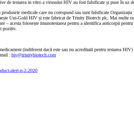
e de testarea in vitro a virusului HIV au fost falsificate și puse în uz
produsele medicale care nu corespund sau sunt falsificate Organizația M
ște Uni-Gold HIV și este fabricat de Trinity Biotech plc. Mai multe raport
are – acesta folosește imunotestarea pentru a identifica anticorpii pen
t pozitiv.
t medicament (indiferent dacă este sau nu acreditată pentru testarea HIV)
-mail :
hiv@trinitybiotech.com
duct-alert-n-2-2020