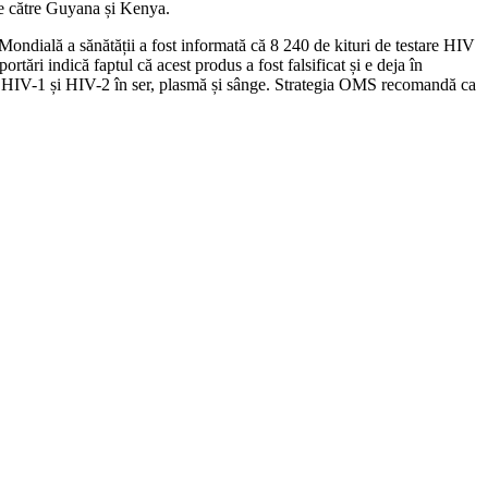
 de către Guyana și Kenya.
ondială a sănătății a fost informată că 8 240 de kituri de testare HIV
ări indică faptul că acest produs a fost falsificat și e deja în
tru HIV-1 și HIV-2 în ser, plasmă și sânge. Strategia OMS recomandă ca