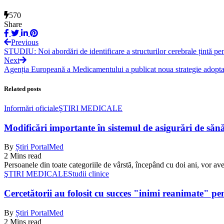
570
Share
Previous
STUDIU: Noi abordări de identificare a structurilor cerebrale țintă pen
Next
Agenția Europeană a Medicamentului a publicat noua strategie adopta
Related posts
Informări oficiale
ŞTIRI MEDICALE
Modificări importante în sistemul de asigurări de sănăta
By
Știri PortalMed
2 Mins read
Persoanele din toate categoriile de vârstă, începând cu doi ani, vor ave
ŞTIRI MEDICALE
Studii clinice
Cercetătorii au folosit cu succes "inimi reanimate" pe
By
Știri PortalMed
2 Mins read