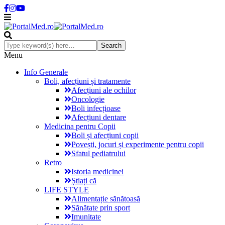
Menu
Info Generale
Boli, afecțiuni și tratamente
Afecțiuni ale ochilor
Oncologie
Boli infecțioase
Afecțiuni dentare
Medicina pentru Copii
Boli și afecțiuni copii
Povești, jocuri și experimente pentru copii
Sfatul pediatrului
Retro
Istoria medicinei
Știați că
LIFE STYLE
Alimentație sănătoasă
Sănătate prin sport
Imunitate