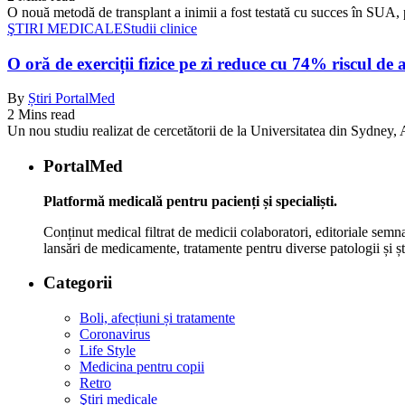
O nouă metodă de transplant a inimii a fost testată cu succes în SUA, 
ŞTIRI MEDICALE
Studii clinice
O oră de exerciții fizice pe zi reduce cu 74% riscul de 
By
Știri PortalMed
2 Mins read
Un nou studiu realizat de cercetătorii de la Universitatea din Sydney, Au
PortalMed
Platformă medicală pentru pacienți și specialiști.
Conținut medical filtrat de medicii colaboratori, editoriale semna
lansări de medicamente, tratamente pentru diverse patologii și șt
Categorii
Boli, afecțiuni și tratamente
Coronavirus
Life Style
Medicina pentru copii
Retro
Ştiri medicale