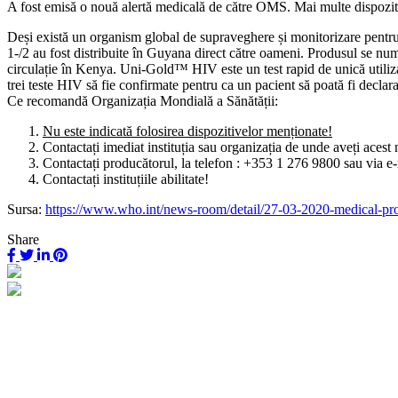
A fost emisă o nouă alertă medicală de către OMS. Mai multe dispozitiv
Deși există un organism global de supraveghere și monitorizare pentru 
1-/2 au fost distribuite în Guyana direct către oameni. Produsul se nume
circulație în Kenya. Uni-Gold™ HIV este un test rapid de unică utiliz
trei teste HIV să fie confirmate pentru ca un pacient să poată fi declara
Ce recomandă Organizația Mondială a Sănătății:
Nu este indicată folosirea dispozitivelor menționate!
Contactați imediat instituția sau organizația de unde aveți aces
Contactați producătorul, la telefon : +353 1 276 9800 sau via e
Contactați instituțiile abilitate!
Sursa:
https://www.who.int/news-room/detail/27-03-2020-medical-pro
Share