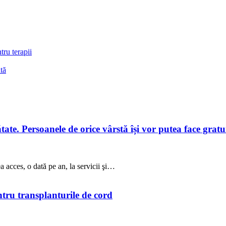
tru terapii
tă
te. Persoanele de orice vârstă își vor putea face gratuit
a acces, o dată pe an, la servicii şi…
ntru transplanturile de cord