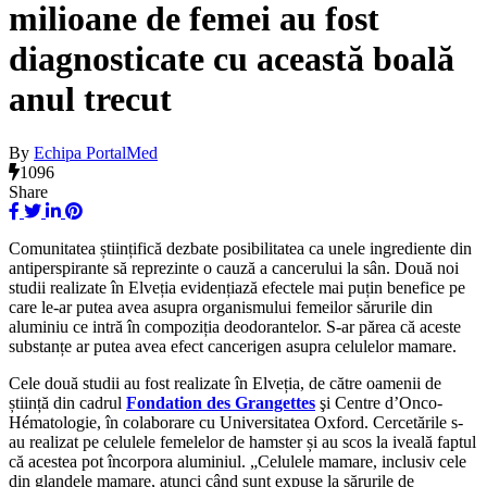
milioane de femei au fost
diagnosticate cu această boală
anul trecut
By
Echipa PortalMed
1096
Share
Comunitatea științifică dezbate posibilitatea ca unele ingrediente din
antiperspirante să reprezinte o cauză a cancerului la sân. Două noi
studii realizate în Elveția evidențiază efectele mai puțin benefice pe
care le-ar putea avea asupra organismului femeilor sărurile din
aluminiu ce intră în compoziția deodorantelor. S-ar părea că aceste
substanțe ar putea avea efect cancerigen asupra celulelor mamare.
Cele două studii au fost realizate în Elveția, de către oamenii de
știință din cadrul
Fondation des Grangettes
şi Centre d’Onco-
Hématologie, în colaborare cu Universitatea Oxford. Cercetările s-
au realizat pe celulele femelelor de hamster și au scos la iveală faptul
că acestea pot încorpora aluminiul. „Celulele mamare, inclusiv cele
din glandele mamare, atunci când sunt expuse la sărurile de