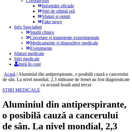
Coronavirus
Informări oficiale
Știri de ultimă oră
Sfaturi și opinii
Fake news
Info Specialişti
Studii clinice
Cercetare și tratamente experimentale
Medicamente și dispozitive medicale
Evenimente
Sfaturi medicale
Ştiri medicale
Intră în cont
Acasă
|
Aluminiul din antiperspirante, o posibilă cauză a cancerului
de sân. La nivel mondial, 2,3 milioane de femei au fost diagnosticate
cu această boală anul trecut
ŞTIRI MEDICALE
Aluminiul din antiperspirante,
o posibilă cauză a cancerului
de sân. La nivel mondial, 2,3