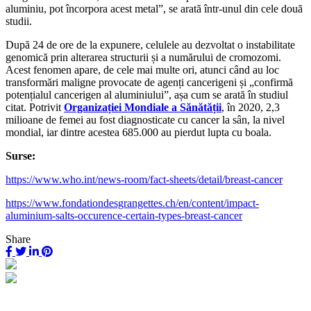
aluminiu, pot încorpora acest metal”, se arată într-unul din cele două
studii.
După 24 de ore de la expunere, celulele au dezvoltat o instabilitate
genomică prin alterarea structurii și a numărului de cromozomi.
Acest fenomen apare, de cele mai multe ori, atunci când au loc
transformări maligne provocate de agenți cancerigeni și „confirmă
potențialul cancerigen al aluminiului”, așa cum se arată în studiul
citat. Potrivit
Organizației Mondiale a Sănătății
, în 2020, 2,3
milioane de femei au fost diagnosticate cu cancer la sân, la nivel
mondial, iar dintre acestea 685.000 au pierdut lupta cu boala.
Surse:
https://www.who.int/news-room/fact-sheets/detail/breast-cancer
https://www.fondationdesgrangettes.ch/en/content/impact-
aluminium-salts-occurence-certain-types-breast-cancer
Share