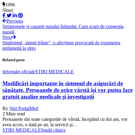
1096
Share
Previous
Simptomele și cauzele nasului înfundat. Cum scapi de congestia
nazală
Next
Sindromul „inimii frânte”, o afecțiune provocată de expunerea
prelungită la stres
Related posts
Informări oficiale
ŞTIRI MEDICALE
Modificări importante în sistemul de asigurări de
sănătate. Persoanele de orice vârstă își vor putea face
gratuit analize medicale şi investigaţii
By
Știri PortalMed
2 Mins read
Persoanele din toate categoriile de vârstă, începând cu doi ani, vor
avea acces, o dată pe an, la servicii şi…
ŞTIRI MEDICALE
Studii clinice