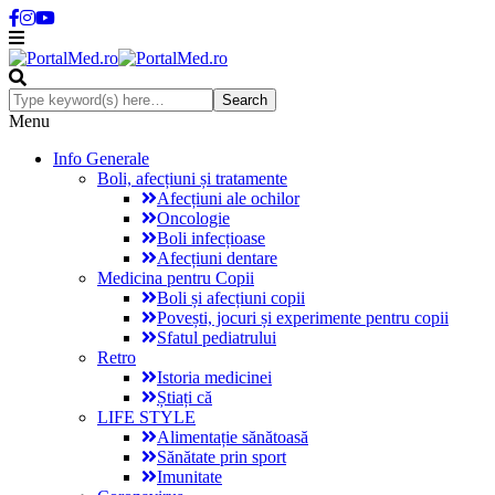
Menu
Info Generale
Boli, afecțiuni și tratamente
Afecțiuni ale ochilor
Oncologie
Boli infecțioase
Afecțiuni dentare
Medicina pentru Copii
Boli și afecțiuni copii
Povești, jocuri și experimente pentru copii
Sfatul pediatrului
Retro
Istoria medicinei
Știați că
LIFE STYLE
Alimentație sănătoasă
Sănătate prin sport
Imunitate