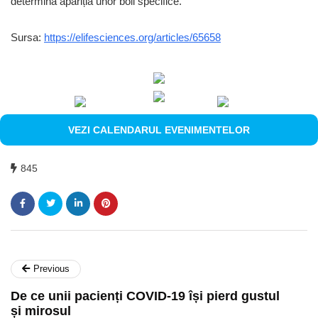
determina apariția unor boli specifice.
Sursa:
https://elifesciences.org/articles/65658
VEZI CALENDARUL EVENIMENTELOR
845
Previous
De ce unii pacienți COVID-19 își pierd gustul
și mirosul