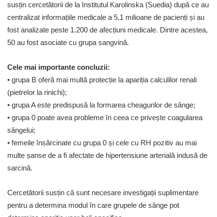
susțin cercetătorii de la Institutul Karolinska (Suedia) după ce au
centralizat informațiile medicale a 5,1 milioane de pacienți și au
fost analizate peste 1.200 de afecțiuni medicale. Dintre acestea,
50 au fost asociate cu grupa sangvină.
Cele mai importante concluzii:
• grupa B oferă mai multă protecție la apariția calculilor renali
(pietrelor la rinichi);
• grupa A este predispusă la formarea cheagurilor de sânge;
• grupa 0 poate avea probleme în ceea ce privește coagularea
sângelui;
• femeile însărcinate cu grupa 0 și cele cu RH pozitiv au mai
multe șanse de a fi afectate de hipertensiune arterială indusă de
sarcină.
Cercetătorii susțin că sunt necesare investigații suplimentare
pentru a determina modul în care grupele de sânge pot