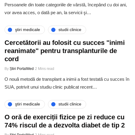
Persoanele din toate categoriile de vârstă, începând cu doi ani,
vor avea acces, o dată pe an, la servicii şi…
ştiri medicale
studii clinice
Cercetătorii au folosit cu succes "inimi
reanimate" pentru transplanturile de
cord
By
Știri PortalMed
2 Mins read
O nouă metodă de transplant a inimii a fost testată cu succes în
SUA, potrivit unui studiu clinic publicat recent…
ştiri medicale
studii clinice
O oră de exerciții fizice pe zi reduce cu
74% riscul de a dezvolta diabet de tip 2
By
Știri PortalMed
2 Mins read