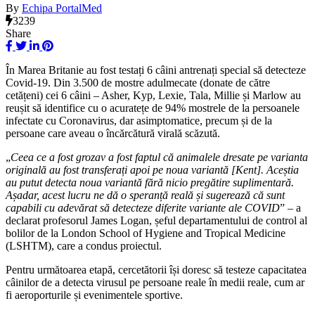
By
Echipa PortalMed
3239
Share
În Marea Britanie au fost testați 6 câini antrenați special să detecteze
Covid-19. Din 3.500 de mostre adulmecate (donate de către
cetățeni) cei 6 câini – Asher, Kyp, Lexie, Tala, Millie și Marlow au
reușit să identifice cu o acuratețe de 94% mostrele de la persoanele
infectate cu Coronavirus, dar asimptomatice, precum și de la
persoane care aveau o încărcătură virală scăzută.
„
Ceea ce a fost grozav a fost faptul că animalele dresate pe varianta
originală au fost transferați apoi pe noua variantă [Kent]. Aceștia
au putut detecta noua variantă fără nicio pregătire suplimentară.
Așadar, acest lucru ne dă o speranță reală și sugerează că sunt
capabili cu adevărat să detecteze diferite variante ale COVID
” – a
declarat profesorul James Logan, șeful departamentului de control al
bolilor de la London School of Hygiene and Tropical Medicine
(LSHTM), care a condus proiectul.
Pentru următoarea etapă, cercetătorii își doresc să testeze capacitatea
câinilor de a detecta virusul pe persoane reale în medii reale, cum ar
fi aeroporturile și evenimentele sportive.