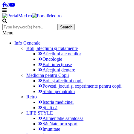
Menu
Info Generale
Boli, afecțiuni și tratamente
Afecțiuni ale ochilor
Oncologie
Boli infecțioase
Afecțiuni dentare
Medicina pentru Copii
Boli și afecțiuni copii
Povești, jocuri și experimente pentru copii
Sfatul pediatrului
Retro
Istoria medicinei
Știați că
LIFE STYLE
Alimentație sănătoasă
Sănătate prin sport
Imunitate