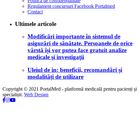
Politica de confidențialitate
Regulament concursuri Facebook Portalmed
Contact
Ultimele articole
Modificări importante în sistemul de
asigurări de sănătate. Persoanele de orice
vârstă își vor putea face gratuit analize
medicale şi investigaţii
Uleiul de in: beneficii, recomandări și
modalități de utilizare
Copyright © 2021 PortalMed - platformă medicală pentru pacienți și
specialiști.
Web Design