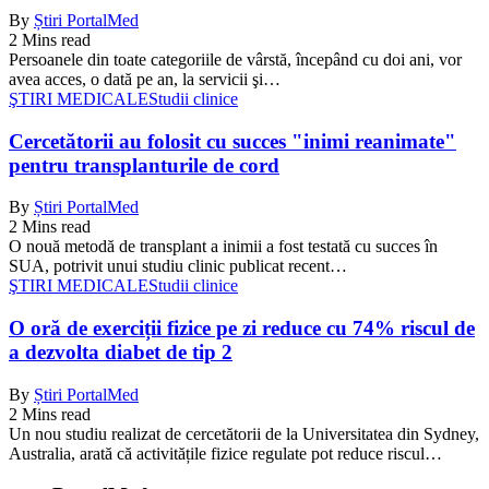
By
Știri PortalMed
2 Mins read
Persoanele din toate categoriile de vârstă, începând cu doi ani, vor
avea acces, o dată pe an, la servicii şi…
ŞTIRI MEDICALE
Studii clinice
Cercetătorii au folosit cu succes "inimi reanimate"
pentru transplanturile de cord
By
Știri PortalMed
2 Mins read
O nouă metodă de transplant a inimii a fost testată cu succes în
SUA, potrivit unui studiu clinic publicat recent…
ŞTIRI MEDICALE
Studii clinice
O oră de exerciții fizice pe zi reduce cu 74% riscul de
a dezvolta diabet de tip 2
By
Știri PortalMed
2 Mins read
Un nou studiu realizat de cercetătorii de la Universitatea din Sydney,
Australia, arată că activitățile fizice regulate pot reduce riscul…