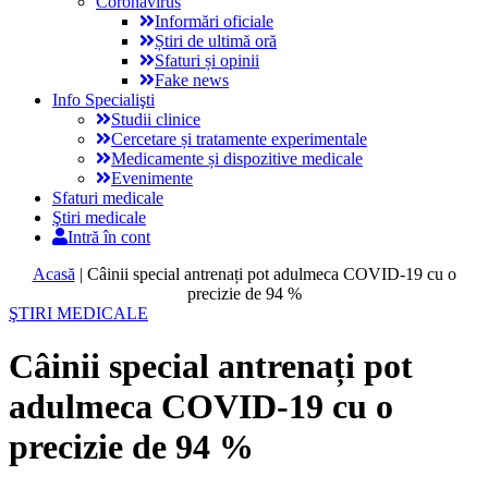
Coronavirus
Informări oficiale
Știri de ultimă oră
Sfaturi și opinii
Fake news
Info Specialişti
Studii clinice
Cercetare și tratamente experimentale
Medicamente și dispozitive medicale
Evenimente
Sfaturi medicale
Ştiri medicale
Intră în cont
Acasă
|
Câinii special antrenați pot adulmeca COVID-19 cu o
precizie de 94 %
ŞTIRI MEDICALE
Câinii special antrenați pot
adulmeca COVID-19 cu o
precizie de 94 %