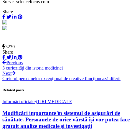
Sursa: sciencefocus.com
Share
3239
Share
Previous
3 curiozități din istoria medicinei
Next
Creierul persoanelor excepțional de creative funcționează diferit
Related posts
Informări oficiale
ŞTIRI MEDICALE
Modificări importante în sistemul de asigurări de
sănătate. Persoanele de orice vârstă își vor putea face
gratuit analize medicale şi investigaţii