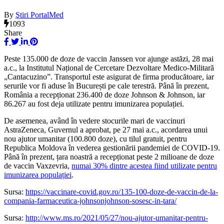
By
Ştiri PortalMed
1093
Share
Peste 135.000 de doze de vaccin Janssen vor ajunge astăzi, 28 mai
a.c., la Institutul Național de Cercetare Dezvoltare Medico-Militară
„Cantacuzino”. Transportul este asigurat de firma producătoare, iar
serurile vor fi aduse în București pe cale terestră. Până în prezent,
România a recepționat 236.400 de doze Johnson & Johnson, iar
86.267 au fost deja utilizate pentru imunizarea populației.
De asemenea, având în vedere stocurile mari de vaccinuri
AstraZeneca, Guvernul a aprobat, pe 27 mai a.c., acordarea unui
nou ajutor umanitar (100.800 doze), cu tilul gratuit, pentru
Republica Moldova în vederea gestionării pandemiei de COVID-19.
Până în prezent, țara noastră a recepționat peste 2 milioane de doze
de vaccin Vaxzevria,
numai 30% dintre acestea fiind utilizate pentru
imunizarea populației
.
Sursa:
https://vaccinare-covid.gov.ro/135-100-doze-de-vaccin-de-la-
compania-farmaceutica-johnsonjohnson-sosesc-in-tara/
Sursa:
http://www.ms.ro/2021/05/27/nou-ajutor-umanitar-pentru-