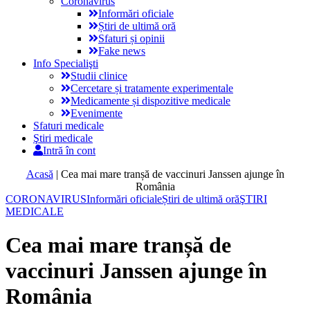
Coronavirus
Informări oficiale
Știri de ultimă oră
Sfaturi și opinii
Fake news
Info Specialişti
Studii clinice
Cercetare și tratamente experimentale
Medicamente și dispozitive medicale
Evenimente
Sfaturi medicale
Ştiri medicale
Intră în cont
Acasă
|
Cea mai mare tranșă de vaccinuri Janssen ajunge în
România
CORONAVIRUS
Informări oficiale
Știri de ultimă oră
ŞTIRI
MEDICALE
Cea mai mare tranșă de
vaccinuri Janssen ajunge în
România