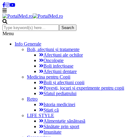
Menu
Info Generale
Boli, afecțiuni și tratamente
Afecțiuni ale ochilor
Oncologie
Boli infecțioase
Afecțiuni dentare
Medicina pentru Copii
Boli și afecțiuni copii
Povești, jocuri și experimente pentru copii
Sfatul pediatrului
Retro
Istoria medicinei
Știați că
LIFE STYLE
Alimentație sănătoasă
Sănătate prin sport
Imunitate