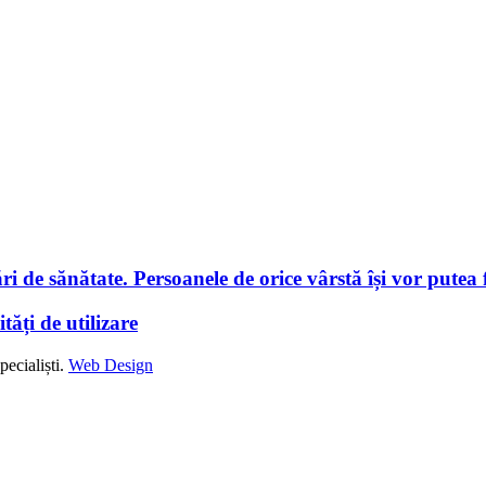
i de sănătate. Persoanele de orice vârstă își vor putea f
tăți de utilizare
ecialiști.
Web Design