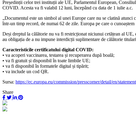
Președinții celor trei instituții ale UE, Parlamentul European, Consiliu
COVID. Acesta va fi valabil 12 luni, începând cu data de 1 iulie a.c.
„Documentul este un simbol al unei Europe care nu se clatină atunci 
într-un timp record, de numai 62 de zile. Europa pe care o cunoaștem cu t
Deși dreptul la călătorie nu va fi restricționat niciunui cetățean al UE
au obligația de a nu impune interdicții suplimentare de călătorie titularil
Caracteristicile certificatului digital COVID:
• va acoperi vaccinarea, testarea și recuperarea după boală;
• va fi gratuit și disponibil în toate limbile UE;
• va fi disponibil în formatele digital și tipărit;
• va include un cod QR.
Sursa:
https://ec.europa.eu/commission/presscorner/detail/en/stateme
Share