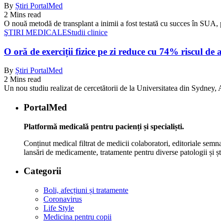
By
Știri PortalMed
2 Mins read
O nouă metodă de transplant a inimii a fost testată cu succes în SUA, 
ŞTIRI MEDICALE
Studii clinice
O oră de exerciții fizice pe zi reduce cu 74% riscul de 
By
Știri PortalMed
2 Mins read
Un nou studiu realizat de cercetătorii de la Universitatea din Sydney, Au
PortalMed
Platformă medicală pentru pacienți și specialiști.
Conținut medical filtrat de medicii colaboratori, editoriale semna
lansări de medicamente, tratamente pentru diverse patologii și șt
Categorii
Boli, afecțiuni și tratamente
Coronavirus
Life Style
Medicina pentru copii