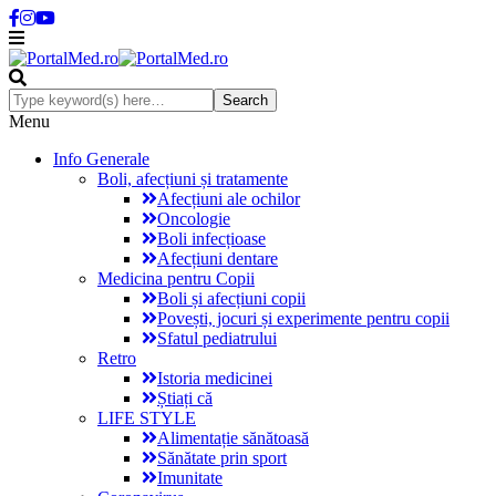
Menu
Info Generale
Boli, afecțiuni și tratamente
Afecțiuni ale ochilor
Oncologie
Boli infecțioase
Afecțiuni dentare
Medicina pentru Copii
Boli și afecțiuni copii
Povești, jocuri și experimente pentru copii
Sfatul pediatrului
Retro
Istoria medicinei
Știați că
LIFE STYLE
Alimentație sănătoasă
Sănătate prin sport
Imunitate