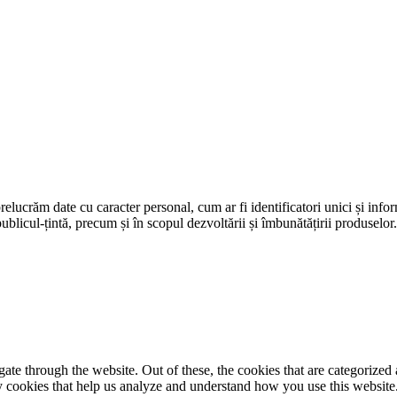
prelucrăm date cu caracter personal, cum ar fi identificatori unici și infor
ublicul-țintă, precum și în scopul dezvoltării și îmbunătățirii produselor
e through the website. Out of these, the cookies that are categorized a
rty cookies that help us analyze and understand how you use this websit