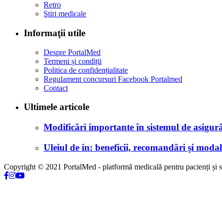
Retro
Ştiri medicale
Informaţii utile
Despre PortalMed
Termeni și condiții
Politica de confidențialitate
Regulament concursuri Facebook Portalmed
Contact
Ultimele articole
Modificări importante în sistemul de asigurăr
Uleiul de in: beneficii, recomandări și modali
Copyright © 2021 PortalMed - platformă medicală pentru pacienți și sp