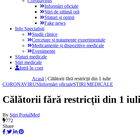
Coronavirus
Informări oficiale
Știri de ultimă oră
Sfaturi și opinii
Fake news
Info Specialişti
Studii clinice
Cercetare și tratamente experimentale
Medicamente și dispozitive medicale
Evenimente
Sfaturi medicale
Ştiri medicale
Intră în cont
Acasă
|
Călătorii fără restricții din 1 iulie
CORONAVIRUS
Informări oficiale
ŞTIRI MEDICALE
Călătorii fără restricții din 1 iul
By
Ştiri PortalMed
772
Share