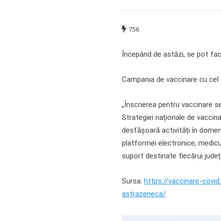
756
Începând de astăzi, se pot fa
Campania de vaccinare cu cel d
„Înscrierea pentru vaccinare se
Strategiei naționale de vaccina
desfășoară activități în domeni
platformei electronice, medicul
suport destinate fiecărui jude
Sursa:
https://vaccinare-covi
astrazeneca/