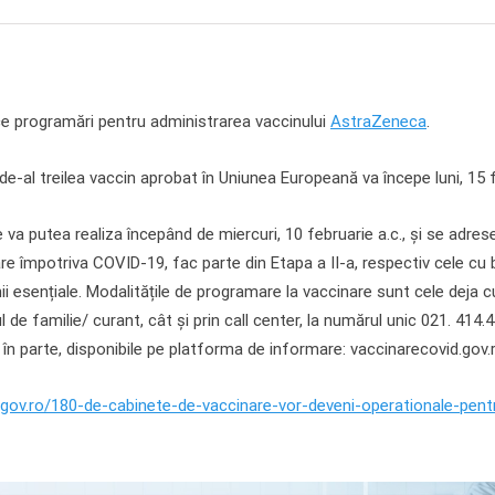
ce programări pentru administrarea vaccinului
AstraZeneca
.
e-al treilea vaccin aprobat în Uniunea Europeană va începe luni, 15 f
 va putea realiza începând de miercuri, 10 februarie a.c., și se adres
re împotriva COVID-19, fac parte din Etapa a II-a, respectiv cele cu bo
i esențiale. Modalitățile de programare la vaccinare sunt cele deja c
 de familie/ curant, cât și prin call center, la numărul unic 021. 414
ț în parte, disponibile pe platforma de informare: vaccinarecovid.go
d.gov.ro/180-de-cabinete-de-vaccinare-vor-deveni-operationale-pent