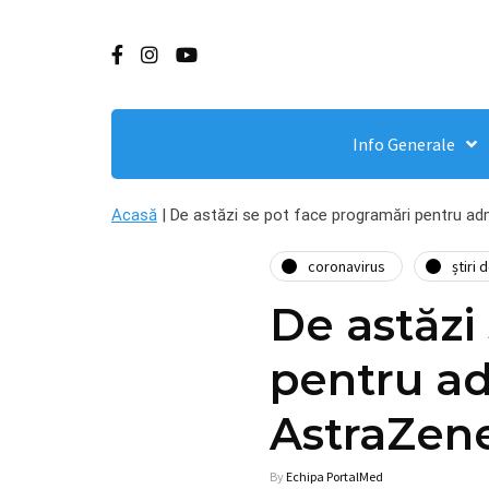
Info Generale
Acasă
|
De astăzi se pot face programări pentru ad
coronavirus
știri 
De astăzi
pentru ad
AstraZen
By
Echipa PortalMed