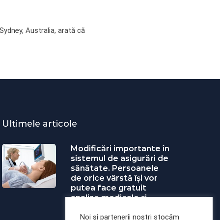
 Sydney, Australia, arată că
Ultimele articole
Modificări importante în
sistemul de asigurări de
sănătate. Persoanele
de orice vârstă își vor
putea face gratuit
analize medicale şi
investigaţii
Noi și partenerii noștri stocăm