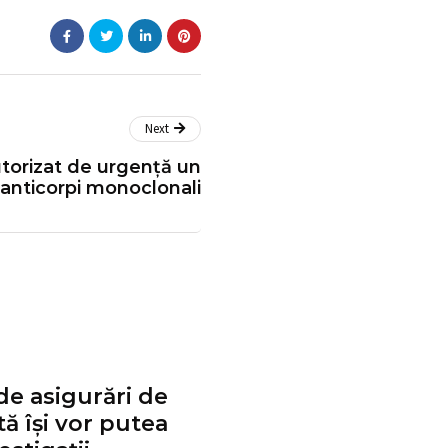
Next
torizat de urgență un
anticorpi monoclonali
de asigurări de
ă își vor putea