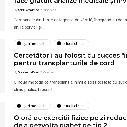
face gratuit analize medicale şi inv
By
Știri PortalMed
2 Mins read
Persoanele din toate categoriile de vârstă, începând cu doi a
an, la servicii şi…
ştiri medicale
studii clinice
Cercetătorii au folosit cu succes "
pentru transplanturile de cord
By
Știri PortalMed
2 Mins read
O nouă metodă de transplant a inimii a fost testată cu succe
clinic publicat recent…
ştiri medicale
studii clinice
O oră de exerciții fizice pe zi redu
de a dezvolta diabet de tip 2