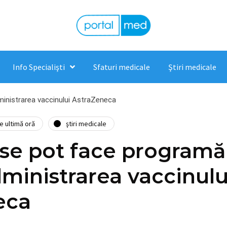
Info Specialişti
Sfaturi medicale
Ştiri medicale
ministrarea vaccinului AstraZeneca
de ultimă oră
ştiri medicale
 se pot face programă
ministrarea vaccinulu
eca