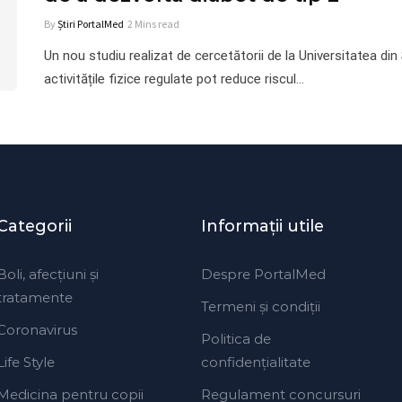
By
Știri PortalMed
2 Mins read
Un nou studiu realizat de cercetătorii de la Universitatea din
activitățile fizice regulate pot reduce riscul…
Categorii
Informaţii utile
Boli, afecțiuni și
Despre PortalMed
tratamente
Termeni și condiții
Coronavirus
Politica de
Life Style
confidențialitate
Medicina pentru copii
Regulament concursuri