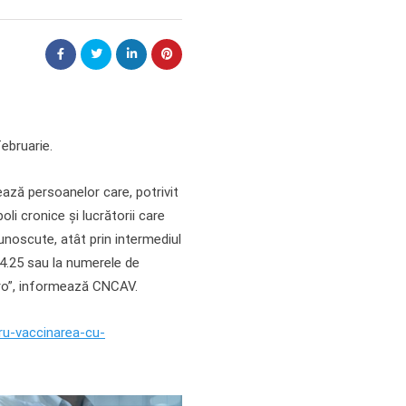
ebruarie.
ează persoanelor care, potrivit
li cronice și lucrătorii care
unoscute, atât prin intermediul
.44.25 sau la numerele de
v.ro”, informează CNCAV.
ru-vaccinarea-cu-