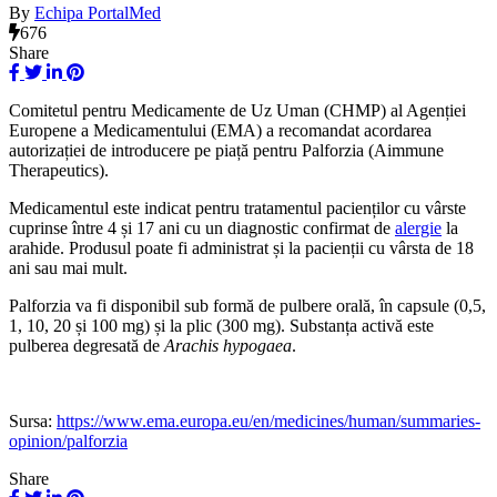
By
Echipa PortalMed
676
Share
Comitetul pentru Medicamente de Uz Uman (CHMP) al Agenției
Europene a Medicamentului (EMA) a recomandat acordarea
autorizației de introducere pe piață pentru Palforzia (Aimmune
Therapeutics).
Medicamentul este indicat pentru tratamentul pacienților cu vârste
cuprinse între 4 și 17 ani cu un diagnostic confirmat de
alergie
la
arahide. Produsul poate fi administrat și la pacienții cu vârsta de 18
ani sau mai mult.
Palforzia va fi disponibil sub formă de pulbere orală, în capsule (0,5,
1, 10, 20 și 100 mg) și la plic (300 mg). Substanța activă este
pulberea degresată de
Arachis hypogaea
.
Sursa:
https://www.ema.europa.eu/en/medicines/human/summaries-
opinion/palforzia
Share