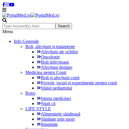
Menu
Info Generale
Boli, afecțiuni și tratamente
Afecțiuni ale ochilor
Oncologie
Boli infecțioase
Afecțiuni dentare
Medicina pentru Copii
Boli și afecțiuni copii
Povești, jocuri și experimente pentru copii
Sfatul pediatrului
Retro
Istoria medicinei
Știați că
LIFE STYLE
Alimentație sănătoasă
Sănătate prin sport
Imunitate