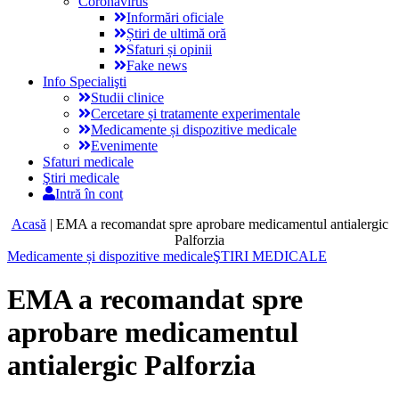
Coronavirus
Informări oficiale
Știri de ultimă oră
Sfaturi și opinii
Fake news
Info Specialişti
Studii clinice
Cercetare și tratamente experimentale
Medicamente și dispozitive medicale
Evenimente
Sfaturi medicale
Ştiri medicale
Intră în cont
Acasă
|
EMA a recomandat spre aprobare medicamentul antialergic
Palforzia
Medicamente și dispozitive medicale
ŞTIRI MEDICALE
EMA a recomandat spre
aprobare medicamentul
antialergic Palforzia