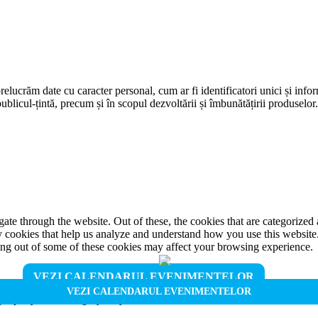
prelucrăm date cu caracter personal, cum ar fi identificatori unici și infor
ublicul-țintă, precum și în scopul dezvoltării și îmbunătățirii produselor
e through the website. Out of these, the cookies that are categorized a
rty cookies that help us analyze and understand how you use this websit
ting out of some of these cookies may affect your browsing experience.
VEZI CALENDARUL EVENIMENTELOR
VEZI CALENDARUL EVENIMENTELOR
properly. This category only includes cookies that ensures basic functio