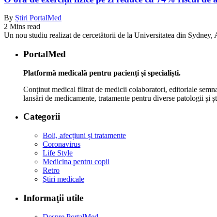
By
Știri PortalMed
2 Mins read
Un nou studiu realizat de cercetătorii de la Universitatea din Sydney, Au
PortalMed
Platformă medicală pentru pacienți și specialiști.
Conținut medical filtrat de medicii colaboratori, editoriale semna
lansări de medicamente, tratamente pentru diverse patologii și șt
Categorii
Boli, afecțiuni și tratamente
Coronavirus
Life Style
Medicina pentru copii
Retro
Ştiri medicale
Informaţii utile
Despre PortalMed