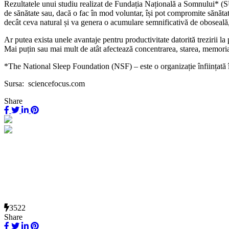
Rezultatele unui studiu realizat de Fundația Națională a Somnului* (
de sănătate sau, dacă o fac în mod voluntar, își pot compromite sănătat
decât ceva natural și va genera o acumulare semnificativă de oboseală,
Ar putea exista unele avantaje pentru productivitate datorită trezirii la
Mai puțin sau mai mult de atât afectează concentrarea, starea, memoria, 
*The National Sleep Foundation (NSF) – este o organizație înființată î
Sursa: sciencefocus.com
Share
3522
Share