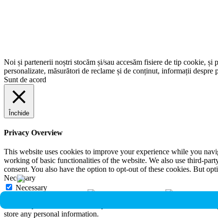
Noi și partenerii noștri stocăm și/sau accesăm fisiere de tip cookie, și 
personalizate, măsurători de reclame și de conținut, informații despre p
Sunt de acord
Închide
Privacy Overview
This website uses cookies to improve your experience while you navigat
working of basic functionalities of the website. We also use third-pa
consent. You also have the option to opt-out of these cookies. But op
Necessary
Necessary
Întotdeauna activate
Necessary cookies are absolutely essential for the website to function 
store any personal information.