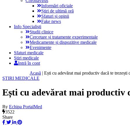
Coronavirus
Informări oficiale
Știri de ultimă oră
Sfaturi și opinii
Fake news
Info Specialişti
Studii clinice
Cercetare și tratamente experimentale
Medicamente și dispozitive medicale
Evenimente
Sfaturi medicale
Ştiri medicale
Intră în cont
Acasă
|
Ești cu adevărat mai productiv dacă te trezești
ŞTIRI MEDICALE
Ești cu adevărat mai productiv 
By
Echipa PortalMed
3522
Share