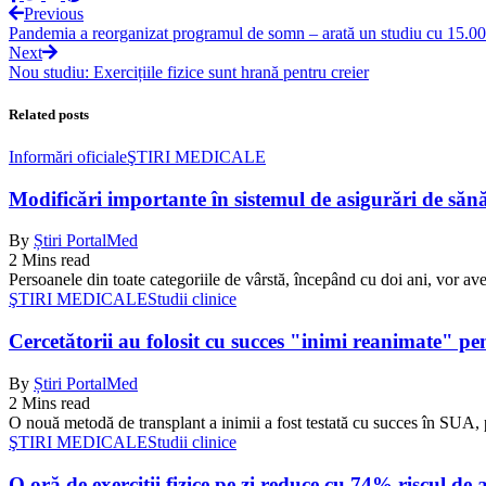
Previous
Pandemia a reorganizat programul de somn – arată un studiu cu 15.000
Next
Nou studiu: Exercițiile fizice sunt hrană pentru creier
Related posts
Informări oficiale
ŞTIRI MEDICALE
Modificări importante în sistemul de asigurări de sănăta
By
Știri PortalMed
2 Mins read
Persoanele din toate categoriile de vârstă, începând cu doi ani, vor ave
ŞTIRI MEDICALE
Studii clinice
Cercetătorii au folosit cu succes "inimi reanimate" pe
By
Știri PortalMed
2 Mins read
O nouă metodă de transplant a inimii a fost testată cu succes în SUA, 
ŞTIRI MEDICALE
Studii clinice
O oră de exerciții fizice pe zi reduce cu 74% riscul de 