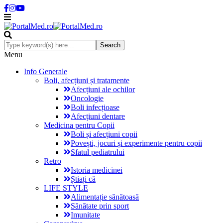
Menu
Info Generale
Boli, afecțiuni și tratamente
Afecțiuni ale ochilor
Oncologie
Boli infecțioase
Afecțiuni dentare
Medicina pentru Copii
Boli și afecțiuni copii
Povești, jocuri și experimente pentru copii
Sfatul pediatrului
Retro
Istoria medicinei
Știați că
LIFE STYLE
Alimentație sănătoasă
Sănătate prin sport
Imunitate