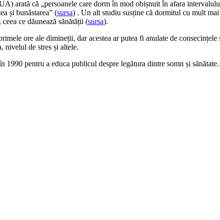
SUA) arată că „persoanele care dorm în mod obișnuit în afara intervalu
ea și bunăstarea” (
sursa
) . Un alt studiu susține că dormitul cu mult mai
 ceea ce dăunează sănătății (
sursa
).
 primele ore ale dimineții, dar acestea ar putea fi anulate de consecințel
nivelul de stres și altele.
n 1990 pentru a educa publicul despre legătura dintre somn și sănătate.