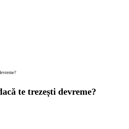
 devreme?
dacă te trezești devreme?