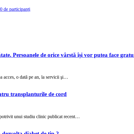
 de participanți
te. Persoanele de orice vârstă își vor putea face gratuit
a acces, o dată pe an, la servicii şi…
ntru transplanturile de cord
potrivit unui studiu clinic publicat recent…
a dezvolta diabet de tip 2