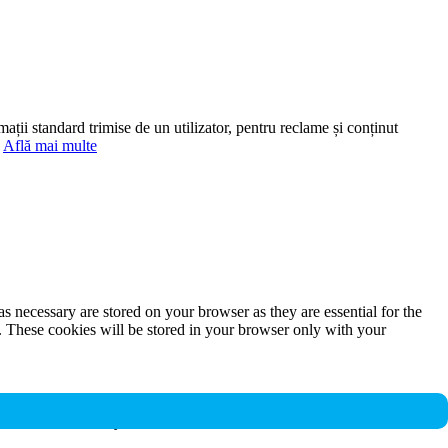
mații standard trimise de un utilizator, pentru reclame și conținut
.
Află mai multe
s necessary are stored on your browser as they are essential for the
e. These cookies will be stored in your browser only with your
nalities and security features of the website. These cookies do not