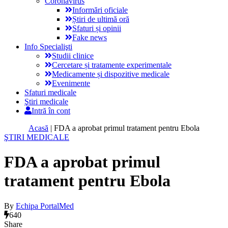
Coronavirus
Informări oficiale
Știri de ultimă oră
Sfaturi și opinii
Fake news
Info Specialişti
Studii clinice
Cercetare și tratamente experimentale
Medicamente și dispozitive medicale
Evenimente
Sfaturi medicale
Ştiri medicale
Intră în cont
Acasă
|
FDA a aprobat primul tratament pentru Ebola
ŞTIRI MEDICALE
FDA a aprobat primul
tratament pentru Ebola
By
Echipa PortalMed
640
Share