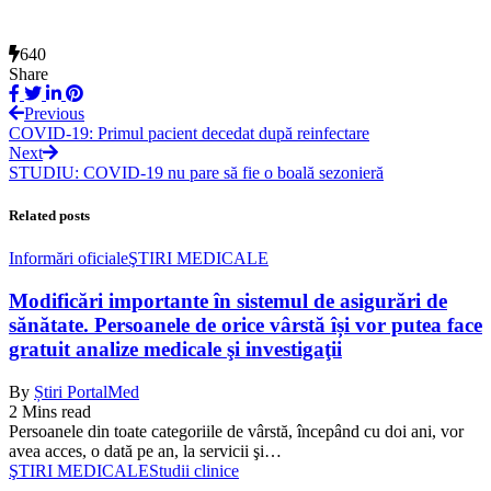
640
Share
Previous
COVID-19: Primul pacient decedat după reinfectare
Next
STUDIU: COVID-19 nu pare să fie o boală sezonieră
Related posts
Informări oficiale
ŞTIRI MEDICALE
Modificări importante în sistemul de asigurări de
sănătate. Persoanele de orice vârstă își vor putea face
gratuit analize medicale şi investigaţii
By
Știri PortalMed
2 Mins read
Persoanele din toate categoriile de vârstă, începând cu doi ani, vor
avea acces, o dată pe an, la servicii şi…
ŞTIRI MEDICALE
Studii clinice