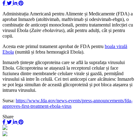
Administrația Americană pentru Alimente și Medicamente (FDA) a
aprobat Inmazeb (atoltivimab, maftivimab și odesivimab-ebgn), o
combinație
de anticorpi monoclonali, pentru tratamentul infecției cu
virusul Ebola (
Zaire ebolavirus
), atât pentru adulți, cât și pentru
copii.
Acesta este primul tratament aprobat de FDA pentru
boala virală
Ebola
(numită și febra hemoragică Ebola).
Inmazeb țintește glicoproteina care se află la suprafața virusului
Ebola. Glicoproteina se atașează la receptorul celular și face
fuziunea dintre membranele celulare virale și gazdă, permițând
virusului să intre în celulă. Cei trei anticorpi care alcătuiesc Inmazeb
se pot lega simultan de această glicoproteină și pot bloca atașarea și
intrarea virusului.
Sursa:
https://www.fda.gov/news-events/press-announcements/fda-
approves-first-treatment-ebola-virus
Share