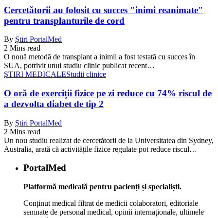
Cercetătorii au folosit cu succes "inimi reanimate"
pentru transplanturile de cord
By
Știri PortalMed
2 Mins read
O nouă metodă de transplant a inimii a fost testată cu succes în
SUA, potrivit unui studiu clinic publicat recent…
ŞTIRI MEDICALE
Studii clinice
O oră de exerciții fizice pe zi reduce cu 74% riscul de
a dezvolta diabet de tip 2
By
Știri PortalMed
2 Mins read
Un nou studiu realizat de cercetătorii de la Universitatea din Sydney,
Australia, arată că activitățile fizice regulate pot reduce riscul…
PortalMed
Platformă medicală pentru pacienți și specialiști.
Conținut medical filtrat de medicii colaboratori, editoriale
semnate de personal medical, opinii internaționale, ultimele