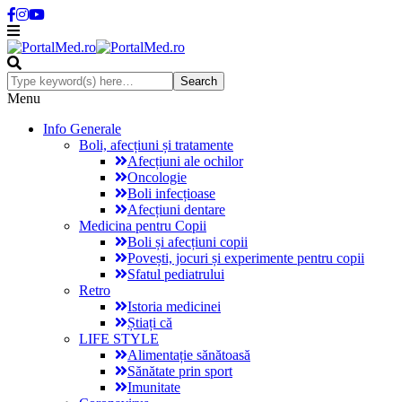
Menu
Info Generale
Boli, afecțiuni și tratamente
Afecțiuni ale ochilor
Oncologie
Boli infecțioase
Afecțiuni dentare
Medicina pentru Copii
Boli și afecțiuni copii
Povești, jocuri și experimente pentru copii
Sfatul pediatrului
Retro
Istoria medicinei
Știați că
LIFE STYLE
Alimentație sănătoasă
Sănătate prin sport
Imunitate