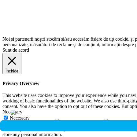
Noi și partenerii noștri stocăm și/sau accesăm fisiere de tip cookie, și 
personalizate, măsurători de reclame și de conținut, informații despre p
Sunt de acord
Închide
Privacy Overview
This website uses cookies to improve your experience while you navigat
working of basic functionalities of the website. We also use third-pa
consent. You also have the option to opt-out of these cookies. But op
Necessary
Necessary
Întotdeauna activate
Necessary cookies are absolutely essential for the website to function 
store any personal information.