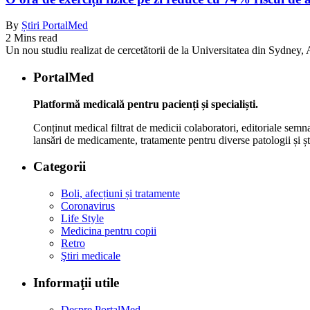
By
Știri PortalMed
2 Mins read
Un nou studiu realizat de cercetătorii de la Universitatea din Sydney, Au
PortalMed
Platformă medicală pentru pacienți și specialiști.
Conținut medical filtrat de medicii colaboratori, editoriale semna
lansări de medicamente, tratamente pentru diverse patologii și șt
Categorii
Boli, afecțiuni și tratamente
Coronavirus
Life Style
Medicina pentru copii
Retro
Ştiri medicale
Informaţii utile
Despre PortalMed