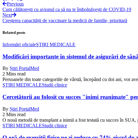
Previous
Cum călătorești cu avionul ca să nu te îmbolnăvești de COVID-19
Next
Creșterea capacității de vaccinare la medicii de familie, prioritară
Related posts
Informări oficiale
ŞTIRI MEDICALE
Modificări importante în sistemul de asigurări de sănăta
By
Știri PortalMed
2 Mins read
Persoanele din toate categoriile de vârstă, începând cu doi ani, vor ave
ŞTIRI MEDICALE
Studii clinice
Cercetătorii au folosit cu succes "inimi reanimate" pe
By
Știri PortalMed
2 Mins read
O nouă metodă de transplant a inimii a fost testată cu succes în SUA, 
ŞTIRI MEDICALE
Studii clinice
O oră de exerciții fizice pe zi reduce cu 74% riscul de 