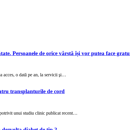
te. Persoanele de orice vârstă își vor putea face gratuit
a acces, o dată pe an, la servicii şi…
ntru transplanturile de cord
potrivit unui studiu clinic publicat recent…
a dezvolta diabet de tip 2