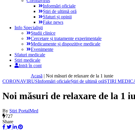
Coronavirus
Informări oficiale
Știri de ultimă oră
Sfaturi și opinii
Fake news
Info Specialişti
Studii clinice
Cercetare și tratamente experimentale
Medicamente și dispozitive medicale
Evenimente
Sfaturi medicale
Ştiri medicale
Intră în cont
Acasă
|
Noi măsuri de relaxare de la 1 iunie
CORONAVIRUS
Informări oficiale
Știri de ultimă oră
ŞTIRI MEDIC
Noi măsuri de relaxare de la 1 i
By
Ştiri PortalMed
727
Share