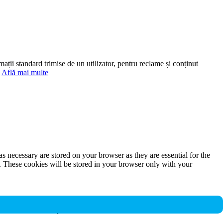
mații standard trimise de un utilizator, pentru reclame și conținut
.
Află mai multe
s necessary are stored on your browser as they are essential for the
e. These cookies will be stored in your browser only with your
nalities and security features of the website. These cookies do not