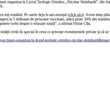
inare organizat la Liceul Teologic Ortodox „Nicolae Steinhardt”, din Satu
19.
ru toți românii. Pe unele deja le-am anunțat (
click aici
). Avem timp până
ajungem la 5 milioane de persoane vaccinate, adică peste 30% din numărul
 putem vorbi despre o relaxare totală”, a afirmat Florin Cîțu.
ății civile în special în ceea ce privește evenimentele private și că se v
-de-vaccinare-organizat-la-liceul-teologic-ortodox-nicolae-steinhardt&pag