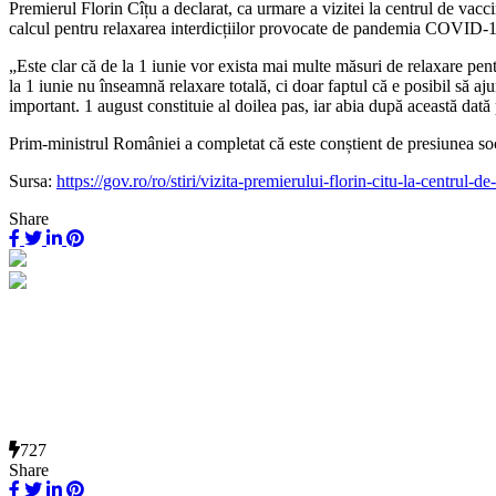
Premierul Florin Cîțu a declarat, ca urmare a vizitei la centrul de vacc
calcul pentru relaxarea interdicțiilor provocate de pandemia COVID-
„Este clar că de la 1 iunie vor exista mai multe măsuri de relaxare pent
la 1 iunie nu înseamnă relaxare totală, ci doar faptul că e posibil să 
important. 1 august constituie al doilea pas, iar abia după această dată
Prim-ministrul României a completat că este conștient de presiunea societ
Sursa:
https://gov.ro/ro/stiri/vizita-premierului-florin-citu-la-centrul
Share
727
Share