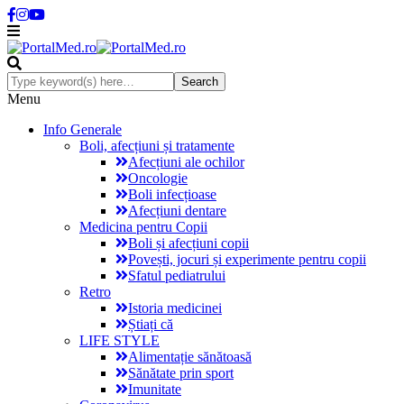
Menu
Info Generale
Boli, afecțiuni și tratamente
Afecțiuni ale ochilor
Oncologie
Boli infecțioase
Afecțiuni dentare
Medicina pentru Copii
Boli și afecțiuni copii
Povești, jocuri și experimente pentru copii
Sfatul pediatrului
Retro
Istoria medicinei
Știați că
LIFE STYLE
Alimentație sănătoasă
Sănătate prin sport
Imunitate