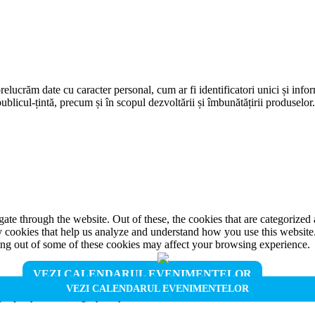
prelucrăm date cu caracter personal, cum ar fi identificatori unici și infor
ublicul-țintă, precum și în scopul dezvoltării și îmbunătățirii produselor
e through the website. Out of these, the cookies that are categorized a
rty cookies that help us analyze and understand how you use this websit
ting out of some of these cookies may affect your browsing experience.
VEZI CALENDARUL EVENIMENTELOR
VEZI CALENDARUL EVENIMENTELOR
properly. This category only includes cookies that ensures basic functio