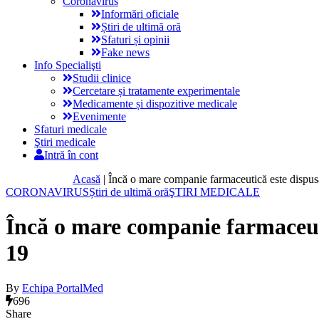
Coronavirus
Informări oficiale
Știri de ultimă oră
Sfaturi și opinii
Fake news
Info Specialişti
Studii clinice
Cercetare și tratamente experimentale
Medicamente și dispozitive medicale
Evenimente
Sfaturi medicale
Ştiri medicale
Intră în cont
Acasă
|
Încă o mare companie farmaceutică este dispus
CORONAVIRUS
Știri de ultimă oră
ŞTIRI MEDICALE
Încă o mare companie farmaceuti
19
By
Echipa PortalMed
696
Share