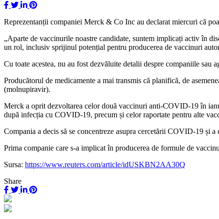
Reprezentanții companiei Merck & Co Inc au declarat miercuri că poart
„Aparte de vaccinurile noastre candidate, suntem implicați activ în disc
un rol, inclusiv sprijinul potențial pentru producerea de vaccinuri auto
Cu toate acestea, nu au fost dezvăluite detalii despre companiile sau a
Producătorul de medicamente a mai transmis că planifică, de asemenea,
(molnupiravir).
Merck a oprit dezvoltarea celor două vaccinuri anti-COVID-19 în ianuar
după infecția cu COVID-19, precum și celor raportate pentru alte vacc
Compania a decis să se concentreze asupra cercetării COVID-19 și a cre
Prima companie care s-a implicat în producerea de formule de vaccinu
Sursa:
https://www.reuters.com/article/idUSKBN2AA30Q
Share