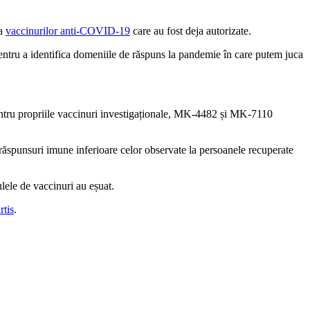
ea
vaccinurilor anti-COVID-19
care au fost deja autorizate.
 pentru a identifica domeniile de răspuns la pandemie în care putem juca
pentru propriile vaccinuri investigaționale, MK-4482 și MK-7110
răspunsuri imune inferioare celor observate la persoanele recuperate
lele de vaccinuri au eșuat.
tis
.