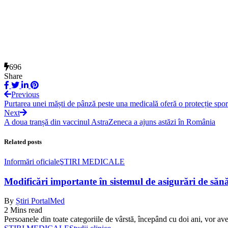
696
Share
Previous
Purtarea unei măști de pânză peste una medicală oferă o protecție spor
Next
A doua tranșă din vaccinul AstraZeneca a ajuns astăzi în România
Related posts
Informări oficiale
ŞTIRI MEDICALE
Modificări importante în sistemul de asigurări de sănăta
By
Știri PortalMed
2 Mins read
Persoanele din toate categoriile de vârstă, începând cu doi ani, vor ave