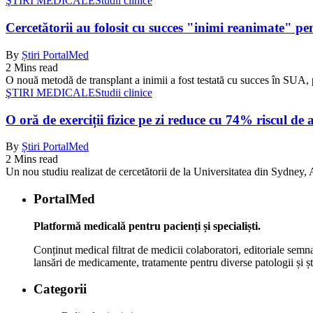
ŞTIRI MEDICALE
Studii clinice
Cercetătorii au folosit cu succes "inimi reanimate" pe
By
Știri PortalMed
2 Mins read
O nouă metodă de transplant a inimii a fost testată cu succes în SUA, 
ŞTIRI MEDICALE
Studii clinice
O oră de exerciții fizice pe zi reduce cu 74% riscul de 
By
Știri PortalMed
2 Mins read
Un nou studiu realizat de cercetătorii de la Universitatea din Sydney, Au
PortalMed
Platformă medicală pentru pacienți și specialiști.
Conținut medical filtrat de medicii colaboratori, editoriale semna
lansări de medicamente, tratamente pentru diverse patologii și șt
Categorii