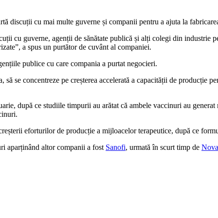
ă discuții cu mai multe guverne și companii pentru a ajuta la fabricar
uții cu guverne, agenții de sănătate publică și alți colegi din industrie
rizate”, a spus un purtător de cuvânt al companiei.
gențiile publice cu care compania a purtat negocieri.
 să se concentreze pe creșterea accelerată a capacității de producție 
ie, după ce studiile timpurii au arătat că ambele vaccinuri au generat 
inuri.
șterii eforturilor de producție a mijloacelor terapeutice, după ce formu
ri aparținând altor companii a fost
Sanofi
, urmată în scurt timp de
Novar