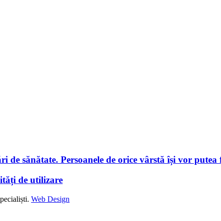
i de sănătate. Persoanele de orice vârstă își vor putea f
tăți de utilizare
ecialiști.
Web Design