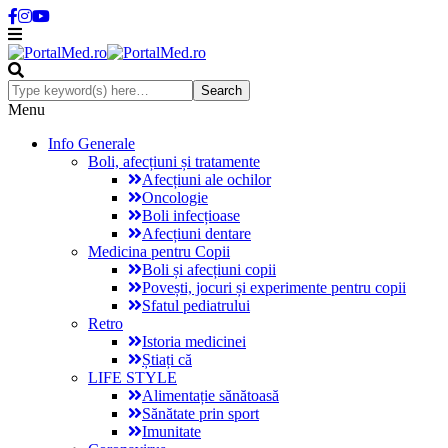
Menu
Info Generale
Boli, afecțiuni și tratamente
Afecțiuni ale ochilor
Oncologie
Boli infecțioase
Afecțiuni dentare
Medicina pentru Copii
Boli și afecțiuni copii
Povești, jocuri și experimente pentru copii
Sfatul pediatrului
Retro
Istoria medicinei
Știați că
LIFE STYLE
Alimentație sănătoasă
Sănătate prin sport
Imunitate