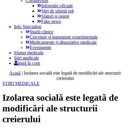
Coronavirus
Informări oficiale
Știri de ultimă oră
Sfaturi și opinii
Fake news
Info Specialişti
Studii clinice
Cercetare și tratamente experimentale
Medicamente și dispozitive medicale
Evenimente
Sfaturi medicale
Ştiri medicale
Intră în cont
Acasă
|
Izolarea socială este legată de modificări ale structurii
creierului
ŞTIRI MEDICALE
Izolarea socială este legată de
modificări ale structurii
creierului