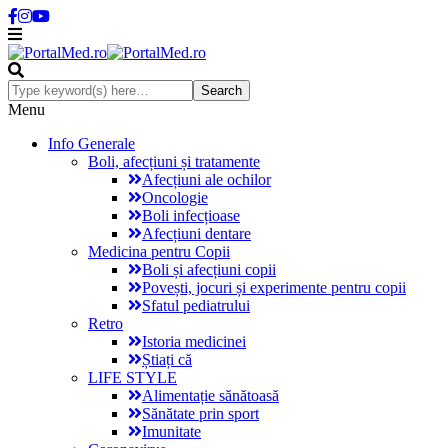
Menu
Info Generale
Boli, afecțiuni și tratamente
Afecțiuni ale ochilor
Oncologie
Boli infecțioase
Afecțiuni dentare
Medicina pentru Copii
Boli și afecțiuni copii
Povești, jocuri și experimente pentru copii
Sfatul pediatrului
Retro
Istoria medicinei
Știați că
LIFE STYLE
Alimentație sănătoasă
Sănătate prin sport
Imunitate