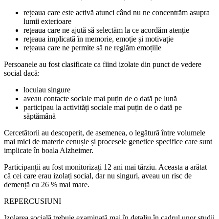
rețeaua care este activă atunci când nu ne concentrăm asupra
lumii exterioare
rețeaua care ne ajută să selectăm la ce acordăm atenție
rețeaua implicată în memorie, emoție și motivație
rețeaua care ne permite să ne reglăm emoțiile
Persoanele au fost clasificate ca fiind izolate din punct de vedere
social dacă:
locuiau singure
aveau contacte sociale mai puțin de o dată pe lună
participau la activități sociale mai puțin de o dată pe
săptămână
Cercetătorii au descoperit, de asemenea, o legătură între volumele
mai mici de materie cenușie și procesele genetice specifice care sunt
implicate în boala Alzheimer.
Participanții au fost monitorizați 12 ani mai târziu. Aceasta a arătat
că cei care erau izolați social, dar nu singuri, aveau un risc de
demență cu 26 % mai mare.
REPERCUSIUNI
Izolarea socială trebuie examinată mai în detaliu în cadrul unor studii