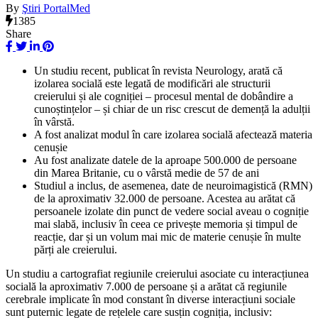
By
Ştiri PortalMed
1385
Share
Un studiu recent, publicat în revista Neurology, arată că
izolarea socială este legată de modificări ale structurii
creierului și ale cogniției – procesul mental de dobândire a
cunoștințelor – și chiar de un risc crescut de demență la adulții
în vârstă.
A fost analizat modul în care izolarea socială afectează materia
cenușie
Au fost analizate datele de la aproape 500.000 de persoane
din Marea Britanie, cu o vârstă medie de 57 de ani
Studiul a inclus, de asemenea, date de neuroimagistică (RMN)
de la aproximativ 32.000 de persoane. Acestea au arătat că
persoanele izolate din punct de vedere social aveau o cogniție
mai slabă, inclusiv în ceea ce privește memoria și timpul de
reacție, dar și un volum mai mic de materie cenușie în multe
părți ale creierului.
Un studiu a cartografiat regiunile creierului asociate cu interacțiunea
socială la aproximativ 7.000 de persoane și a arătat că regiunile
cerebrale implicate în mod constant în diverse interacțiuni sociale
sunt puternic legate de rețelele care susțin cogniția, inclusiv: