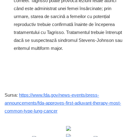
corneei. Tagrisso poate provoca leziuni fetale atunci
când este administrat unei femei însărcinate; prin
urmare, starea de sarcină a femeilor cu potențial
reproductiv trebuie confirmată înainte de începerea
tratamentului cu Tagrisso. Tratamentul trebuie întrerupt
dacă se suspectează sindromul Stevens-Johnson sau
eritemul multiform major.
Sursa:
https://www.fda.gov/news-events/press-
announcements/fda-approves-first-adjuvant-therapy-most-
common-type-lung-cancer