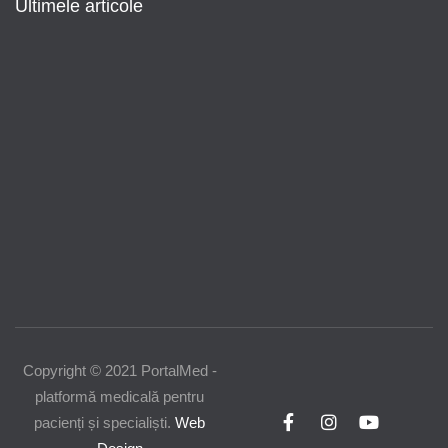
Ultimele articole
Modificări importante în sistemul de
asigurări de sănătate. Persoanele de
orice vârstă își vor putea face gratuit
analize medicale şi investigaţii
Uleiul de in: beneficii, recomandări și
modalități de utilizare
Copyright © 2021 PortalMed -
platformă medicală pentru
pacienți și specialiști.
Web