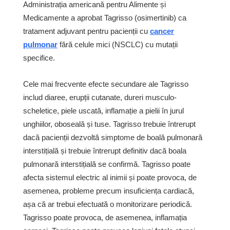
Administrația americană pentru Alimente și
Medicamente a aprobat Tagrisso (osimertinib) ca
tratament adjuvant pentru pacienții cu
cancer
pulmonar
fără celule mici (NSCLC) cu mutații
specifice.
Cele mai frecvente efecte secundare ale Tagrisso
includ diaree, erupții cutanate, dureri musculo-
scheletice, piele uscată, inflamație a pielii în jurul
unghiilor, oboseală și tuse. Tagrisso trebuie întrerupt
dacă pacienții dezvoltă simptome de boală pulmonară
interstițială și trebuie întrerupt definitiv dacă boala
pulmonară interstițială se confirmă. Tagrisso poate
afecta sistemul electric al inimii și poate provoca, de
asemenea, probleme precum insuficiența cardiacă,
așa că ar trebui efectuată o monitorizare periodică.
Tagrisso poate provoca, de asemenea, inflamația