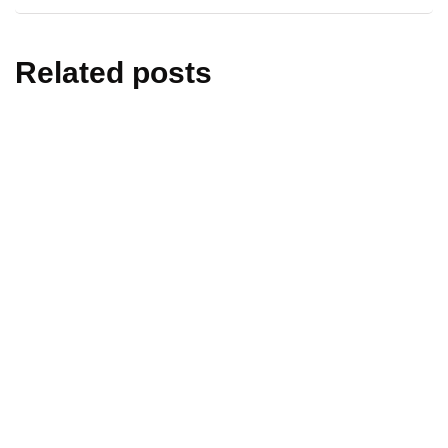
Related posts
informări oficiale
ştiri medicale
Modificări importante în sistemul de
asigurări de sănătate. Persoanele de
orice vârstă își vor putea face gratuit
analize medicale şi investigaţii
By
Știri PortalMed