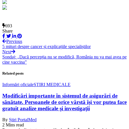
693
Share
Previous
5 mituri despre cancer și explicațiile specialiștilor
Next
Sondaj: „Dacă percepția nu se modifică, România nu va mai avea pe
cine vaccina”
Related posts
Informări oficiale
ŞTIRI MEDICALE
Modificări importante în sistemul de asigurări de
sănătate. Persoanele de orice vârstă își vor putea face
gratuit analize medicale şi investigaţii
By
Știri PortalMed
2 Mins read