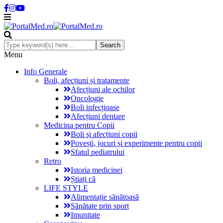
Menu
Info Generale
Boli, afecțiuni și tratamente
Afecțiuni ale ochilor
Oncologie
Boli infecțioase
Afecțiuni dentare
Medicina pentru Copii
Boli și afecțiuni copii
Povești, jocuri și experimente pentru copii
Sfatul pediatrului
Retro
Istoria medicinei
Știați că
LIFE STYLE
Alimentație sănătoasă
Sănătate prin sport
Imunitate