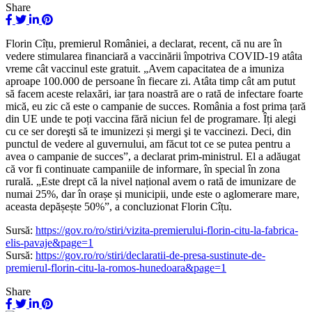
Share
Florin Cîțu, premierul României, a declarat, recent, că nu are în
vedere stimularea financiară a vaccinării împotriva COVID-19 atâta
vreme cât vaccinul este gratuit. „Avem capacitatea de a imuniza
aproape 100.000 de persoane în fiecare zi. Atâta timp cât am putut
să facem aceste relaxări, iar țara noastră are o rată de infectare foarte
mică, eu zic că este o campanie de succes. România a fost prima țară
din UE unde te poți vaccina fără niciun fel de programare. Îți alegi
cu ce ser doreşti să te imunizezi și mergi şi te vaccinezi. Deci, din
punctul de vedere al guvernului, am făcut tot ce se putea pentru a
avea o campanie de succes”, a declarat prim-ministrul. El a adăugat
că vor fi continuate campaniile de informare, în special în zona
rurală. „Este drept că la nivel național avem o rată de imunizare de
numai 25%, dar în orașe și municipii, unde este o aglomerare mare,
aceasta depășește 50%”, a concluzionat Florin Cîțu.
Sursă:
https://gov.ro/ro/stiri/vizita-premierului-florin-citu-la-fabrica-
elis-pavaje&page=1
Sursă:
https://gov.ro/ro/stiri/declaratii-de-presa-sustinute-de-
premierul-florin-citu-la-romos-hunedoara&page=1
Share