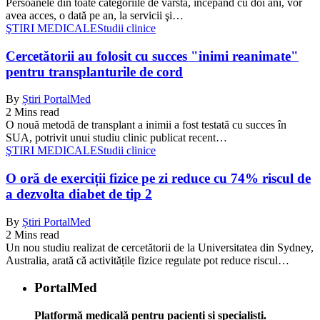
Persoanele din toate categoriile de vârstă, începând cu doi ani, vor
avea acces, o dată pe an, la servicii şi…
ŞTIRI MEDICALE
Studii clinice
Cercetătorii au folosit cu succes "inimi reanimate"
pentru transplanturile de cord
By
Știri PortalMed
2 Mins read
O nouă metodă de transplant a inimii a fost testată cu succes în
SUA, potrivit unui studiu clinic publicat recent…
ŞTIRI MEDICALE
Studii clinice
O oră de exerciții fizice pe zi reduce cu 74% riscul de
a dezvolta diabet de tip 2
By
Știri PortalMed
2 Mins read
Un nou studiu realizat de cercetătorii de la Universitatea din Sydney,
Australia, arată că activitățile fizice regulate pot reduce riscul…
PortalMed
Platformă medicală pentru pacienți și specialiști.