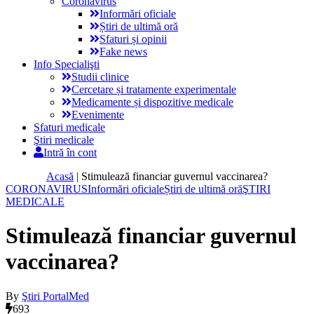
Coronavirus
Informări oficiale
Știri de ultimă oră
Sfaturi și opinii
Fake news
Info Specialişti
Studii clinice
Cercetare și tratamente experimentale
Medicamente și dispozitive medicale
Evenimente
Sfaturi medicale
Ştiri medicale
Intră în cont
Acasă
|
Stimulează financiar guvernul vaccinarea?
CORONAVIRUS
Informări oficiale
Știri de ultimă oră
ŞTIRI
MEDICALE
Stimulează financiar guvernul
vaccinarea?
By
Ştiri PortalMed
693