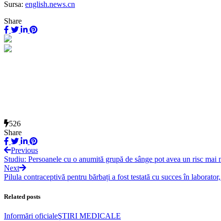
Sursa:
english.news.cn
Share
526
Share
Previous
Studiu: Persoanele cu o anumită grupă de sânge pot avea un risc mai
Next
Pilula contraceptivă pentru bărbați a fost testată cu succes în laborato
Related posts
Informări oficiale
ŞTIRI MEDICALE