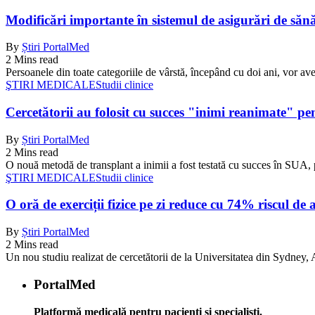
Modificări importante în sistemul de asigurări de sănăta
By
Știri PortalMed
2 Mins read
Persoanele din toate categoriile de vârstă, începând cu doi ani, vor ave
ŞTIRI MEDICALE
Studii clinice
Cercetătorii au folosit cu succes "inimi reanimate" pe
By
Știri PortalMed
2 Mins read
O nouă metodă de transplant a inimii a fost testată cu succes în SUA, 
ŞTIRI MEDICALE
Studii clinice
O oră de exerciții fizice pe zi reduce cu 74% riscul de 
By
Știri PortalMed
2 Mins read
Un nou studiu realizat de cercetătorii de la Universitatea din Sydney, Au
PortalMed
Platformă medicală pentru pacienți și specialiști.