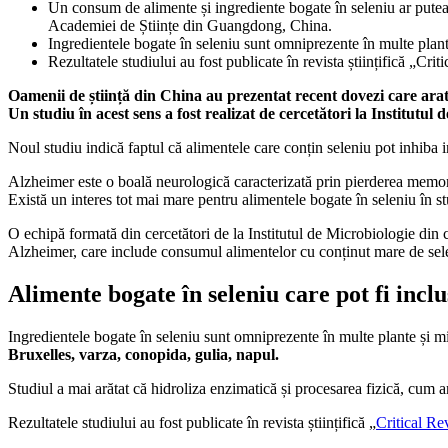
Un consum de alimente și ingrediente bogate în seleniu ar putea f
Academiei de Științe din Guangdong, China.
Ingredientele bogate în seleniu sunt omniprezente în multe plant
Rezultatele studiului au fost publicate în revista științifică „Cr
Oamenii de știință din China au prezentat recent dovezi care arată
Un studiu în acest sens a fost realizat de cercetători la Institut
Noul studiu indică faptul că alimentele care conțin seleniu pot inhiba in
Alzheimer este o boală neurologică caracterizată prin pierderea memoriei 
Există un interes tot mai mare pentru alimentele bogate în seleniu în st
O echipă formată din cercetători de la Institutul de Microbiologie din 
Alzheimer, care include consumul alimentelor cu conținut mare de seleni
Alimente bogate în seleniu care pot fi incl
Ingredientele bogate în seleniu sunt omniprezente în multe plante și m
Bruxelles, varza, conopida, gulia, napul.
Studiul a mai arătat că hidroliza enzimatică și procesarea fizică, cum ar
Rezultatele studiului au fost publicate în revista științifică „
Critical Re