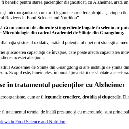
i benefic pentru starea pacienților diagnosticați cu Alzheimer, arată un s
e și microorganisme, cum ar fi legumele crucifere, drojdia și ciupercile.
itical Reviews in Food Science and Nutrition”.
 că un consum de alimente și ingrediente bogate în seleniu ar putea
ul de Microbiologie din cadrul Academiei de Științe din Guangdong.
flamația și stresul oxidativ, arătând potențialul unei noi strategii alime
și scăderea capacității de învățare, care poate afecta capacitatea individul
udierea acestei afecțiuni.
cadrul Academiei de Științe din Guangdong și alte instituții de știință 
u. Scopul este, bineînțeles, îmbunătățirea stării de sănătate a acestora
use în tratamentul pacienților cu Alzheimer
icroorganisme, cum ar fi l
egumele crucifere, drojdia și ciupercile.
Din
 fi tratamentul termic, de înaltă presiune și cu microunde, sunt principal
views in Food Science and Nutrition
„.