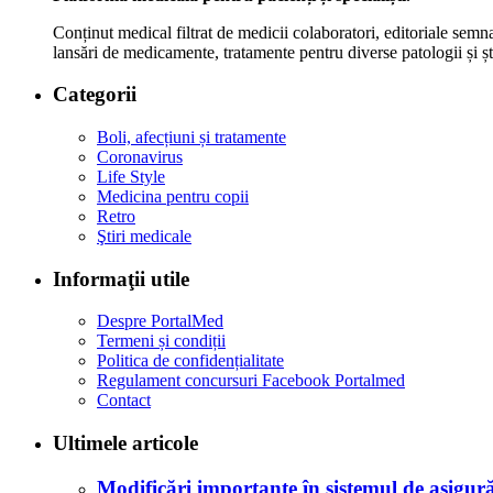
Conținut medical filtrat de medicii colaboratori, editoriale semna
lansări de medicamente, tratamente pentru diverse patologii și șt
Categorii
Boli, afecțiuni și tratamente
Coronavirus
Life Style
Medicina pentru copii
Retro
Ştiri medicale
Informaţii utile
Despre PortalMed
Termeni și condiții
Politica de confidențialitate
Regulament concursuri Facebook Portalmed
Contact
Ultimele articole
Modificări importante în sistemul de asigurăr