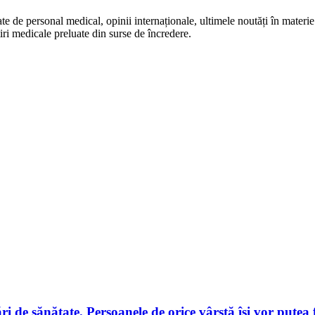
te de personal medical, opinii internaționale, ultimele noutăți în materie 
iri medicale preluate din surse de încredere.
i de sănătate. Persoanele de orice vârstă își vor putea f