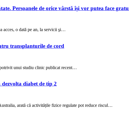
te. Persoanele de orice vârstă își vor putea face gratuit
a acces, o dată pe an, la servicii şi…
ntru transplanturile de cord
potrivit unui studiu clinic publicat recent…
a dezvolta diabet de tip 2
stralia, arată că activitățile fizice regulate pot reduce riscul…