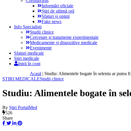
Coronavirus
Informări oficiale
Știri de ultimă oră
Sfaturi și opinii
Fake news
Info Specialişti
Studii clinice
Cercetare și tratamente experimentale
Medicamente și dispozitive medicale
Evenimente
Sfaturi medicale
Ştiri medicale
Intră în cont
Acasă
|
Studiu: Alimentele bogate în seleniu ar putea fi
ŞTIRI MEDICALE
Studii clinice
Studiu: Alimentele bogate în sel
By
Știri PortalMed
526
Share