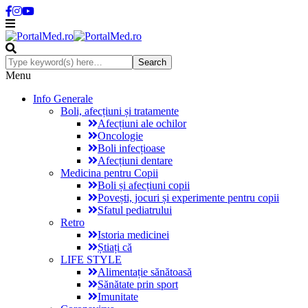
Menu
Info Generale
Boli, afecțiuni și tratamente
Afecțiuni ale ochilor
Oncologie
Boli infecțioase
Afecțiuni dentare
Medicina pentru Copii
Boli și afecțiuni copii
Povești, jocuri și experimente pentru copii
Sfatul pediatrului
Retro
Istoria medicinei
Știați că
LIFE STYLE
Alimentație sănătoasă
Sănătate prin sport
Imunitate