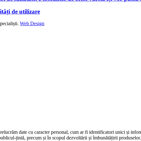
tăți de utilizare
ecialiști.
Web Design
prelucrăm date cu caracter personal, cum ar fi identificatori unici și infor
ublicul-țintă, precum și în scopul dezvoltării și îmbunătățirii produselor