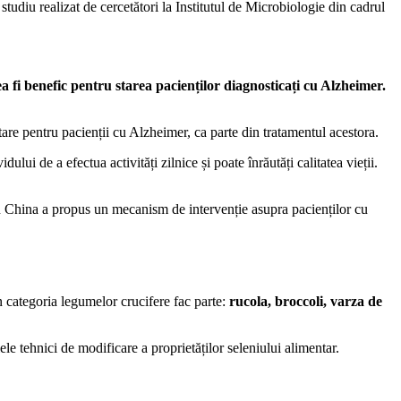
tudiu realizat de cercetători la Institutul de Microbiologie din cadrul
 fi benefic pentru starea pacienților diagnosticați cu Alzheimer.
ntare pentru pacienții cu Alzheimer, ca parte din tratamentul acestora.
ui de a efectua activități zilnice și poate înrăutăți calitatea vieții.
din China a propus un mecanism de intervenție asupra pacienților cu
.
 categoria legumelor crucifere fac parte:
rucola, broccoli, varza de
ele tehnici de modificare a proprietăților seleniului alimentar.