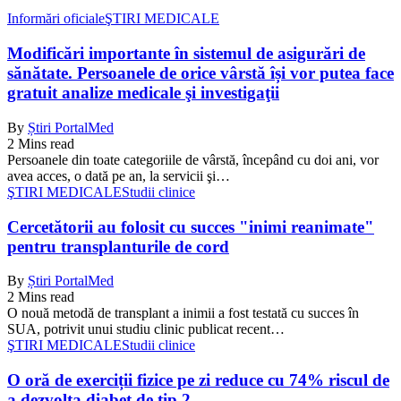
Informări oficiale
ŞTIRI MEDICALE
Modificări importante în sistemul de asigurări de
sănătate. Persoanele de orice vârstă își vor putea face
gratuit analize medicale şi investigaţii
By
Știri PortalMed
2 Mins read
Persoanele din toate categoriile de vârstă, începând cu doi ani, vor
avea acces, o dată pe an, la servicii şi…
ŞTIRI MEDICALE
Studii clinice
Cercetătorii au folosit cu succes "inimi reanimate"
pentru transplanturile de cord
By
Știri PortalMed
2 Mins read
O nouă metodă de transplant a inimii a fost testată cu succes în
SUA, potrivit unui studiu clinic publicat recent…
ŞTIRI MEDICALE
Studii clinice
O oră de exerciții fizice pe zi reduce cu 74% riscul de
a dezvolta diabet de tip 2