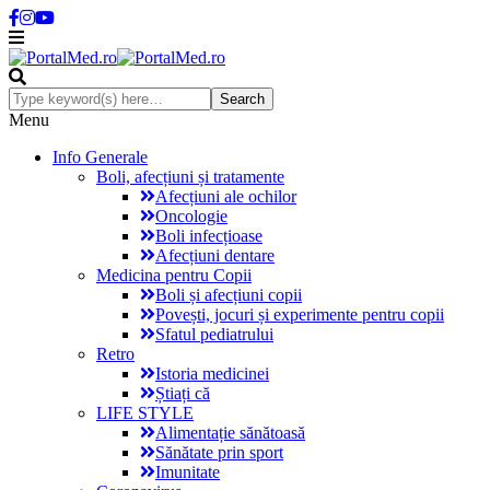
Menu
Info Generale
Boli, afecțiuni și tratamente
Afecțiuni ale ochilor
Oncologie
Boli infecțioase
Afecțiuni dentare
Medicina pentru Copii
Boli și afecțiuni copii
Povești, jocuri și experimente pentru copii
Sfatul pediatrului
Retro
Istoria medicinei
Știați că
LIFE STYLE
Alimentație sănătoasă
Sănătate prin sport
Imunitate