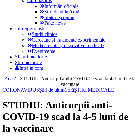
Coronavirus
Informări oficiale
Știri de ultimă oră
Sfaturi și opinii
Fake news
Info Specialişti
Studii clinice
Cercetare și tratamente experimentale
Medicamente și dispozitive medicale
Evenimente
Sfaturi medicale
Ştiri medicale
Intră în cont
Acasă
|
STUDIU: Anticorpii anti-COVID-19 scad la 4-5 luni de la
vaccinare
CORONAVIRUS
Știri de ultimă oră
ŞTIRI MEDICALE
STUDIU: Anticorpii anti-
COVID-19 scad la 4-5 luni de
la vaccinare