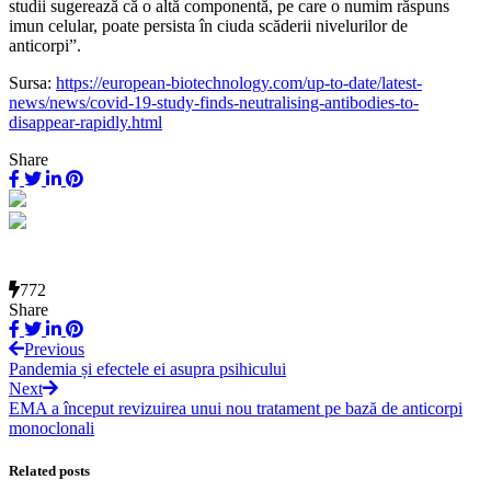
studii sugerează că o altă componentă, pe care o numim răspuns
imun celular, poate persista în ciuda scăderii nivelurilor de
anticorpi”.
Sursa:
https://european-biotechnology.com/up-to-date/latest-
news/news/covid-19-study-finds-neutralising-antibodies-to-
disappear-rapidly.html
Share
772
Share
Previous
Pandemia și efectele ei asupra psihicului
Next
EMA a început revizuirea unui nou tratament pe bază de anticorpi
monoclonali
Related posts