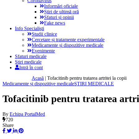
Coronavirus
Informări oficiale
Știri de ultimă oră
Sfaturi și opinii
Fake news
Info Specialişti
Studii clinice
Cercetare și tratamente experimentale
Medicamente și dispozitive medicale
Evenimente
Sfaturi medicale
Ştiri medicale
Intră în cont
Acasă
|
Tofacitinib pentru tratarea artritei la copii
Medicamente și dispozitive medicale
ŞTIRI MEDICALE
Tofacitinib pentru tratarea artrit
By
Echipa PortalMed
720
Share