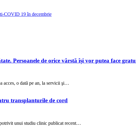
 anti-COVID 19 în decembrie
te. Persoanele de orice vârstă își vor putea face gratuit
a acces, o dată pe an, la servicii şi…
ntru transplanturile de cord
potrivit unui studiu clinic publicat recent…