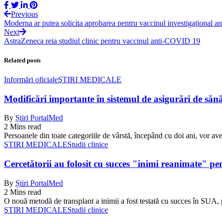
Previous
Moderna ar putea solicita aprobarea pentru vaccinul investigațional
Next
AstraZeneca reia studiul clinic pentru vaccinul anti-COVID 19
Related posts
Informări oficiale
ŞTIRI MEDICALE
Modificări importante în sistemul de asigurări de sănăta
By
Știri PortalMed
2 Mins read
Persoanele din toate categoriile de vârstă, începând cu doi ani, vor ave
ŞTIRI MEDICALE
Studii clinice
Cercetătorii au folosit cu succes "inimi reanimate" pe
By
Știri PortalMed
2 Mins read
O nouă metodă de transplant a inimii a fost testată cu succes în SUA, 
ŞTIRI MEDICALE
Studii clinice