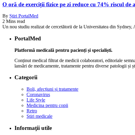
O oră de exerciții fizice pe zi reduce cu 74% riscul de 
By
Știri PortalMed
2 Mins read
Un nou studiu realizat de cercetătorii de la Universitatea din Sydney, Au
PortalMed
Platformă medicală pentru pacienți și specialiști.
Conținut medical filtrat de medicii colaboratori, editoriale semna
lansări de medicamente, tratamente pentru diverse patologii și șt
Categorii
Boli, afecțiuni și tratamente
Coronavirus
Life Style
Medicina pentru copii
Retro
Ştiri medicale
Informaţii utile