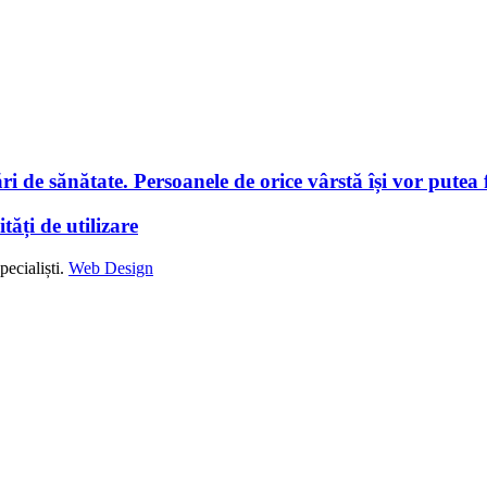
i de sănătate. Persoanele de orice vârstă își vor putea f
tăți de utilizare
ecialiști.
Web Design