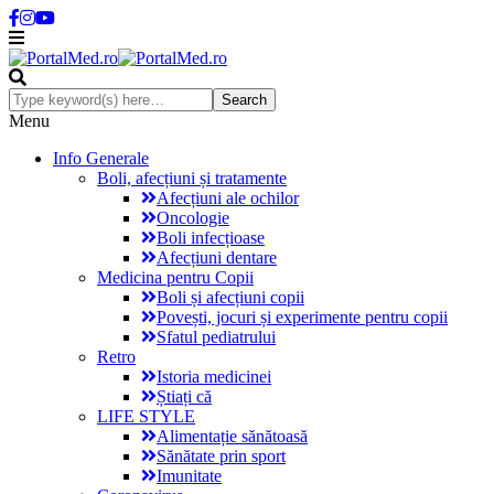
Menu
Info Generale
Boli, afecțiuni și tratamente
Afecțiuni ale ochilor
Oncologie
Boli infecțioase
Afecțiuni dentare
Medicina pentru Copii
Boli și afecțiuni copii
Povești, jocuri și experimente pentru copii
Sfatul pediatrului
Retro
Istoria medicinei
Știați că
LIFE STYLE
Alimentație sănătoasă
Sănătate prin sport
Imunitate