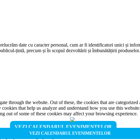
prelucrăm date cu caracter personal, cum ar fi identificatori unici și infor
ublicul-țintă, precum și în scopul dezvoltării și îmbunătățirii produselor
e through the website. Out of these, the cookies that are categorized a
rty cookies that help us analyze and understand how you use this websit
ting out of some of these cookies may affect your browsing experience.
VEZI CALENDARUL EVENIMENTELOR
VEZI CALENDARUL EVENIMENTELOR
properly. This category only includes cookies that ensures basic functio