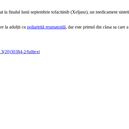
 finalul lunii septembrie tofacitinib (Xeljanz), un medicament sintetic 
re la adulții cu
poliartrită reumatoidă
, dar este primul din clasa sa care a
13(20)30384-2/fulltext