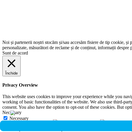
Noi și partenerii noștri stocăm și/sau accesăm fisiere de tip cookie, și 
personalizate, măsurători de reclame și de conținut, informații despre p
Sunt de acord
Închide
Privacy Overview
This website uses cookies to improve your experience while you navigat
working of basic functionalities of the website. We also use third-pa
consent. You also have the option to opt-out of these cookies. But op
Necessary
Necessary
Întotdeauna activate
Necessary cookies are absolutely essential for the website to function 