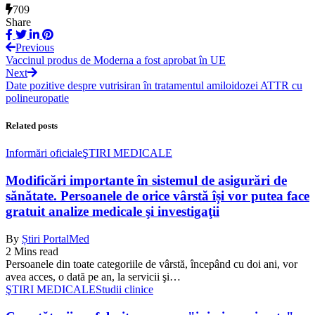
709
Share
Previous
Vaccinul produs de Moderna a fost aprobat în UE
Next
Date pozitive despre vutrisiran în tratamentul amiloidozei ATTR cu
polineuropatie
Related posts
Informări oficiale
ŞTIRI MEDICALE
Modificări importante în sistemul de asigurări de
sănătate. Persoanele de orice vârstă își vor putea face
gratuit analize medicale şi investigaţii
By
Știri PortalMed
2 Mins read
Persoanele din toate categoriile de vârstă, începând cu doi ani, vor
avea acces, o dată pe an, la servicii şi…
ŞTIRI MEDICALE
Studii clinice