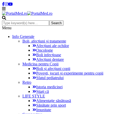
Menu
Info Generale
Boli, afecțiuni și tratamente
Afecțiuni ale ochilor
Oncologie
Boli infecțioase
Afecțiuni dentare
Medicina pentru Copii
Boli și afecțiuni copii
Povești, jocuri și experimente pentru copii
Sfatul pediatrului
Retro
Istoria medicinei
Știați că
LIFE STYLE
Alimentație sănătoasă
Sănătate prin sport
Imunitate