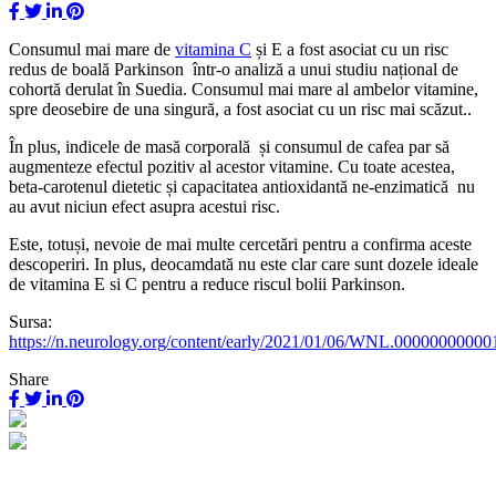
Consumul mai mare de
vitamina C
și E a fost asociat cu un risc
redus de boală Parkinson într-o analiză a unui studiu național de
cohortă derulat în Suedia. Consumul mai mare al ambelor vitamine,
spre deosebire de una singură, a fost asociat cu un risc mai scăzut..
În plus, indicele de masă corporală și consumul de cafea par să
augmenteze efectul pozitiv al acestor vitamine. Cu toate acestea,
beta-carotenul dietetic și capacitatea antioxidantă ne-enzimatică nu
au avut niciun efect asupra acestui risc.
Este, totuși, nevoie de mai multe cercetări pentru a confirma aceste
descoperiri. In plus, deocamdată nu este clar care sunt dozele ideale
de vitamina E si C pentru a reduce riscul bolii Parkinson.
Sursa:
https://n.neurology.org/content/early/2021/01/06/WNL.0000000000
Share