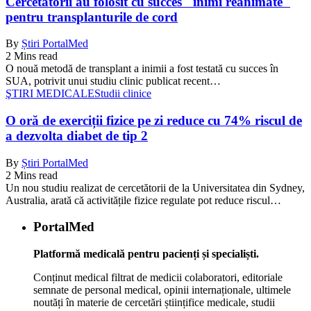
Cercetătorii au folosit cu succes "inimi reanimate"
pentru transplanturile de cord
By
Știri PortalMed
2 Mins read
O nouă metodă de transplant a inimii a fost testată cu succes în
SUA, potrivit unui studiu clinic publicat recent…
ŞTIRI MEDICALE
Studii clinice
O oră de exerciții fizice pe zi reduce cu 74% riscul de
a dezvolta diabet de tip 2
By
Știri PortalMed
2 Mins read
Un nou studiu realizat de cercetătorii de la Universitatea din Sydney,
Australia, arată că activitățile fizice regulate pot reduce riscul…
PortalMed
Platformă medicală pentru pacienți și specialiști.
Conținut medical filtrat de medicii colaboratori, editoriale
semnate de personal medical, opinii internaționale, ultimele
noutăți în materie de cercetări științifice medicale, studii