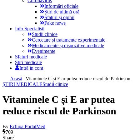
Coronavirus
Informări oficiale
Știri de ultimă oră
Sfaturi și opinii
Fake news
Info Specialişti
Studii clinice
Cercetare și tratamente experimentale
Medicamente și dispozitive medicale
Evenimente
Sfaturi medicale
Ştiri medicale
Intră în cont
Acasă
|
Vitaminele C și E ar putea reduce riscul de Parkinson
ŞTIRI MEDICALE
Studii clinice
Vitaminele C și E ar putea
reduce riscul de Parkinson
By
Echipa PortalMed
709
Share