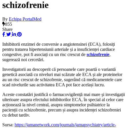
schizofrenie
By
Echipa PortalMed
855
Share
Inhibitorii enzimei de conversie a angiotensinei (ECA), folosiți
pentru tratarea hipertensiunii arteriale și a insuficienței cardiace
congestive, pot fi asociați cu un risc crescut de
schizofrenie
,
sugerează noi cercetări.
Investigatorii au descoperit că persoanele care poartă o variantă
genetică asociată cu niveluri mai scăzute ale ECA și ale proteinelor
au un risc crescut de schizofrenie, sugerând că medicamentele care
scad nivelurile sau activitatea ECA pot face același lucru.
Aceste constatări justifică o farmacovigilență mai mare și investigații
ulterioare asupra efectului inhibitorilor ECA, în special al celor care
acționează la nivel central, asupra simptomelor psihiatrice la
pacienții cu schizofrenie, precum și asupra incidenței schizofreniei
cu debut tardiv.
Sursa:
https://jamanetwork.com/journals/jamapsychiatry/article-