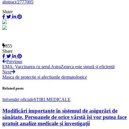
abstract/2777005
Share
855
Share
Previous
EMA: Vaccinarea cu serul AstraZeneca este sigură și eficientă
Next
Masca de protecție și afecțiunile dermatologice
Related posts
Informări oficiale
ŞTIRI MEDICALE
Modificări importante în sistemul de asigurări de
sănătate. Persoanele de orice vârstă își vor putea face
gratuit analize medicale şi investigaţii