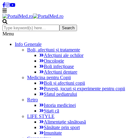
Menu
Info Generale
Boli, afecțiuni și tratamente
Afecțiuni ale ochilor
Oncologie
Boli infecțioase
Afecțiuni dentare
Medicina pentru Copii
Boli și afecțiuni copii
Povești, jocuri și experimente pentru copii
Sfatul pediatrului
Retro
Istoria medicinei
Știați că
LIFE STYLE
Alimentație sănătoasă
Sănătate prin sport
Imunitate