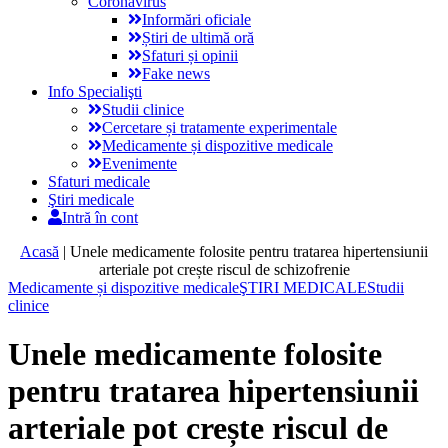
Coronavirus
Informări oficiale
Știri de ultimă oră
Sfaturi și opinii
Fake news
Info Specialişti
Studii clinice
Cercetare și tratamente experimentale
Medicamente și dispozitive medicale
Evenimente
Sfaturi medicale
Ştiri medicale
Intră în cont
Acasă
|
Unele medicamente folosite pentru tratarea hipertensiunii
arteriale pot crește riscul de schizofrenie
Medicamente și dispozitive medicale
ŞTIRI MEDICALE
Studii
clinice
Unele medicamente folosite
pentru tratarea hipertensiunii
arteriale pot crește riscul de