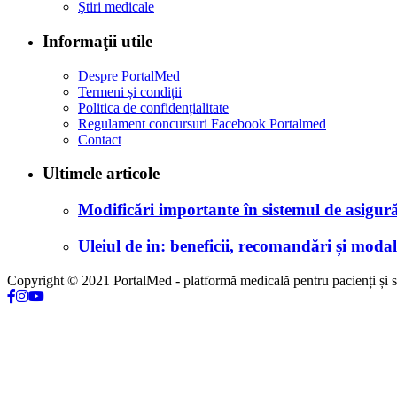
Ştiri medicale
Informaţii utile
Despre PortalMed
Termeni și condiții
Politica de confidențialitate
Regulament concursuri Facebook Portalmed
Contact
Ultimele articole
Modificări importante în sistemul de asigurăr
Uleiul de in: beneficii, recomandări și modali
Copyright © 2021 PortalMed - platformă medicală pentru pacienți și sp