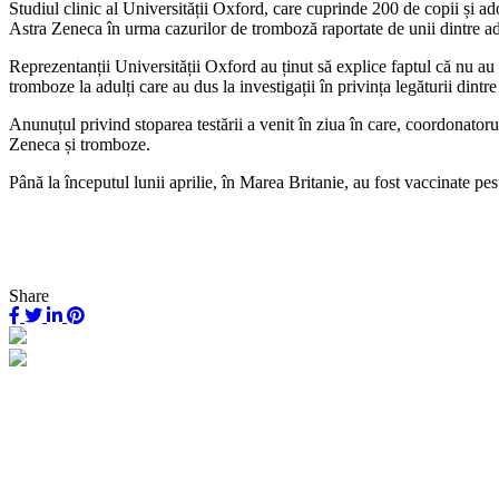
Studiul clinic al Universității Oxford, care cuprinde 200 de copii și ad
Astra Zeneca în urma cazurilor de tromboză raportate de unii dintre adu
Reprezentanții Universității Oxford au ținut să explice faptul că nu au ex
tromboze la adulți care au dus la investigații în privința legăturii di
Anunuțul privind stoparea testării a venit în ziua în care, coordonator
Zeneca și tromboze.
Până la începutul lunii aprilie, în Marea Britanie, au fost vaccinate p
Share