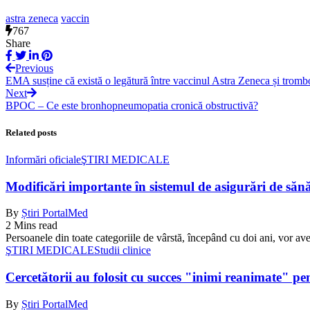
astra zeneca
vaccin
767
Share
Previous
EMA susține că există o legătură între vaccinul Astra Zeneca și tromb
Next
BPOC – Ce este bronhopneumopatia cronică obstructivă?
Related posts
Informări oficiale
ŞTIRI MEDICALE
Modificări importante în sistemul de asigurări de sănăta
By
Știri PortalMed
2 Mins read
Persoanele din toate categoriile de vârstă, începând cu doi ani, vor ave
ŞTIRI MEDICALE
Studii clinice
Cercetătorii au folosit cu succes "inimi reanimate" pe
By
Știri PortalMed