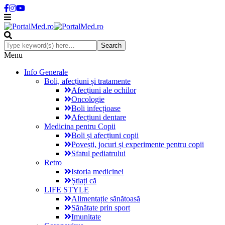
Menu
Info Generale
Boli, afecțiuni și tratamente
Afecțiuni ale ochilor
Oncologie
Boli infecțioase
Afecțiuni dentare
Medicina pentru Copii
Boli și afecțiuni copii
Povești, jocuri și experimente pentru copii
Sfatul pediatrului
Retro
Istoria medicinei
Știați că
LIFE STYLE
Alimentație sănătoasă
Sănătate prin sport
Imunitate