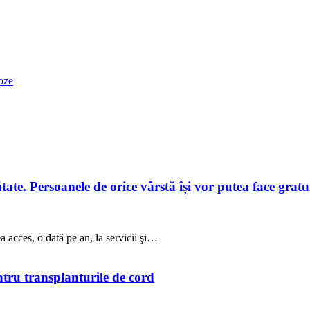
oze
te. Persoanele de orice vârstă își vor putea face gratuit
a acces, o dată pe an, la servicii şi…
ntru transplanturile de cord