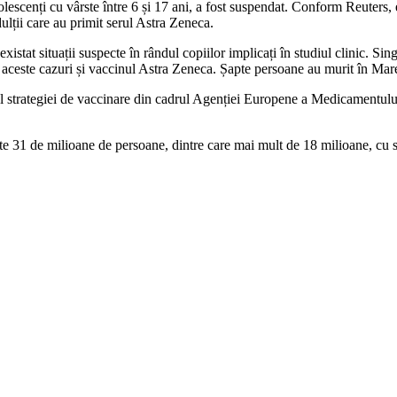
olescenți cu vârste între 6 și 17 ani, a fost suspendat. Conform Reuters, 
lții care au primit serul Astra Zeneca.
istat situații suspecte în rândul copiilor implicați în studiul clinic. Sing
ntre aceste cazuri și vaccinul Astra Zeneca. Șapte persoane au murit în M
ul strategiei de vaccinare din cadrul Agenției Europene a Medicamentului
este 31 de milioane de persoane, dintre care mai mult de 18 milioane, cu 