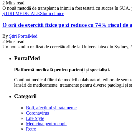
2 Mins read
O nouă metodă de transplant a inimii a fost testată cu succes în SUA, 
ŞTIRI MEDICALE
Studii clinice
O oră de exerciții fizice pe zi reduce cu 74% riscul de 
By
Știri PortalMed
2 Mins read
Un nou studiu realizat de cercetătorii de la Universitatea din Sydney, Au
PortalMed
Platformă medicală pentru pacienți și specialiști.
Conținut medical filtrat de medicii colaboratori, editoriale semna
lansări de medicamente, tratamente pentru diverse patologii și șt
Categorii
Boli, afecțiuni și tratamente
Coronavirus
Life Style
Medicina pentru copii
Retro