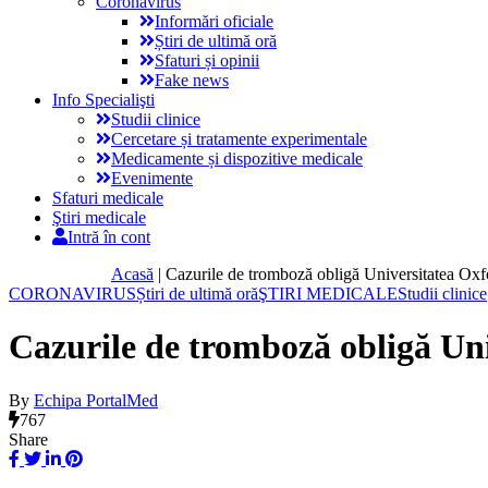
Coronavirus
Informări oficiale
Știri de ultimă oră
Sfaturi și opinii
Fake news
Info Specialişti
Studii clinice
Cercetare și tratamente experimentale
Medicamente și dispozitive medicale
Evenimente
Sfaturi medicale
Ştiri medicale
Intră în cont
Acasă
|
Cazurile de tromboză obligă Universitatea Oxfo
CORONAVIRUS
Știri de ultimă oră
ŞTIRI MEDICALE
Studii clinice
Cazurile de tromboză obligă Univ
By
Echipa PortalMed
767
Share