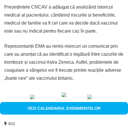
Președintele CNCAV a adăugat că analizând istoricul
medical al pacientului, cântărind riscurile și beneficiiile,
medicul de familie va fi cel care va decide dacă vaccinul
este sau nu indicat pentru fiecare caz în parte.
Reprezentanții EMA au remis miercuri un comunicat prin
care au anunțat că au identificat o legătură între cazurile de
tromboze și vaccinul Astra Zeneca. Astfel, problemele de
coagulare a sângelui vor fi trecute printre reacțiile adverse
„foarte rare” ale vaccinului britanic.
VEZI CALENDARUL EVENIMENTELOR
802