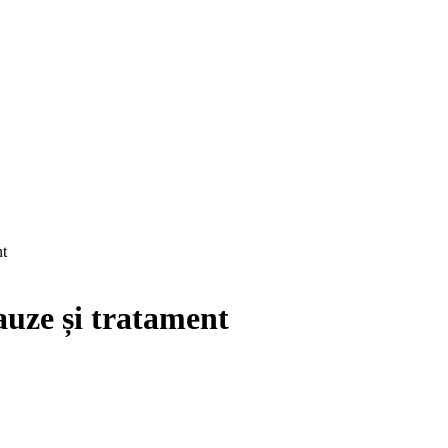
nt
auze și tratament