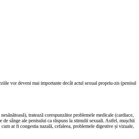
teziile vor deveni mai importante decât actul sexual propriu-zis (penisul
iția nesănătoasă), tratează corespunzător problemele medicale (cardiace,
e de sânge ale penisului ca răspuns la stimulii sexuali. Astfel, mușchii
e, cum ar fi congestia nazală, cefaleea, problemele digestive și vizuale,