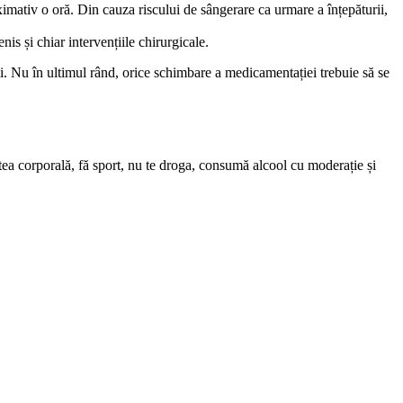
oximativ o oră. Din cauza riscului de sângerare ca urmare a înțepăturii,
nis și chiar intervențiile chirurgicale.
mii. Nu în ultimul rând, orice schimbare a medicamentației trebuie să se
tatea corporală, fă sport, nu te droga, consumă alcool cu moderație și