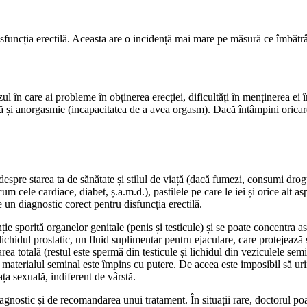
uncția erectilă. Aceasta are o incidență mai mare pe măsură ce îmbătrâneș
zul în care ai probleme în obținerea erecției, dificultăți în menținerea ei
ată și anorgasmie (incapacitatea de a avea orgasm). Dacă întâmpini oricar
despre starea ta de sănătate și stilul de viață (dacă fumezi, consumi drogu
cele cardiace, diabet, ș.a.m.d.), pastilele pe care le iei și orice alt aspe
 un diagnostic corect pentru disfuncția erectilă.
sporită organelor genitale (penis și testicule) și se poate concentra asup
lichidul prostatic, un fluid suplimentar pentru ejaculare, care protejează
a totală (restul este spermă din testicule și lichidul din veziculele semi
iar materialul seminal este împins cu putere. De aceea este imposibil să uri
ața sexuală, indiferent de vârstă.
diagnostic și de recomandarea unui tratament. În situații rare, doctorul p