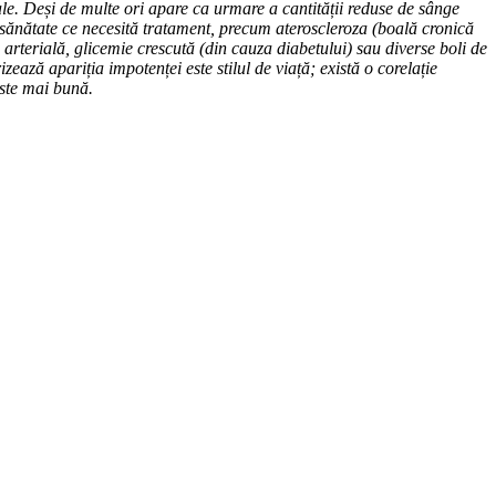
uale. Deși de multe ori apare ca urmare a cantității reduse de sânge
e sănătate ce necesită tratament, precum ateroscleroza (boală cronică
arterială, glicemie crescută (din cauza diabetului) sau diverse boli de
ează apariția impotenței este stilul de viață; există o corelație
este mai bună.