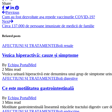
Share
Previous
Cum au fost dezvoltate așa repede vaccinurile COVID-19?
Next
Circa 137.000 de persoane imunizate de medicii de familie
Related posts
AFECȚIUNI ȘI TRATAMENTE
Boli renale
Vezica hiperactivă: cauze și simptome
By
Echipa PortalMed
2 Mins read
Vezica urinară hiperactivă este denumirea unui grup de simptome urin
AFECȚIUNI ȘI TRATAMENTE
Boli digestive
Ce este motilitatea gastrointestinală
By
Echipa PortalMed
3 Mins read
Motilitate gastrointestinală înseamnă mișcările tractului digestiv care 
AFECȚIUNI ȘI TRATAMENTE
Boli endocrine