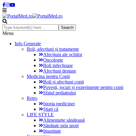
Menu
Info Generale
Boli, afecțiuni și tratamente
Afecțiuni ale ochilor
Oncologie
Boli infecțioase
Afecțiuni dentare
Medicina pentru Copii
Boli și afecțiuni copii
Povești, jocuri și experimente pentru copii
Sfatul pediatrului
Retro
Istoria medicinei
Știați că
LIFE STYLE
Alimentație sănătoasă
Sănătate prin sport
Imunitate