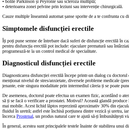
• bolile Parkinson și Peyronie sau scleroza multiplă;
• deterioarea zonei pelvine prin leziuni sau intervenție chirurgicală.
Cauze multiple înseamnă automat șanse sporite de a te confrunta cu disf
Simptomele disfuncţiei erectile
Îți poți pune semne de întrebare dacă suferi de disfuncție erectilă în ca
pentru disfuncția erectilă pot include: ejaculare prematură sau întârzi
programează-te la un control medical de specialitate.
Diagnosticul disfuncției erectile
Diagnosticarea disfuncției erectilă începe printr-un dialog cu doctorul 
menționat nivelul de stres/anxietate, diversele probleme medicale (precum 
jenante, este singura modalitate prin intermediul căreia ți se poate pune
De asemenea, doctorul poate efectua un examen fizic, acordând o atenție 
să ți se facă o verificare a prostatei. Motivul? Această glandă produce 
mai mobile. Acest lichid lăptos reprezintă aproximativ 30% din ejaculare
fluidul în uretră; astfel este închisă porțiunea dintre vezică și uretra, 
încerca
Prostenal
, un produs natural care te ajută să-ți îmbunătățești vi
În general, acestea sunt principalele testele înainte de stabilirea unui 