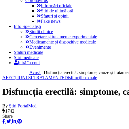
Coronavirus
Informări oficiale
Știri de ultimă oră
Sfaturi și opinii
Fake news
Info Specialişti
Studii clinice
Cercetare și tratamente experimentale
Medicamente și dispozitive medicale
Evenimente
Sfaturi medicale
Ştiri medicale
Intră în cont
Acasă
|
Disfuncția erectilă: simptome, cauze și tratame
AFECȚIUNI ȘI TRATAMENTE
Disfuncții sexuale
Disfuncția erectilă: simptome, c
By
Ştiri PortalMed
1742
Share