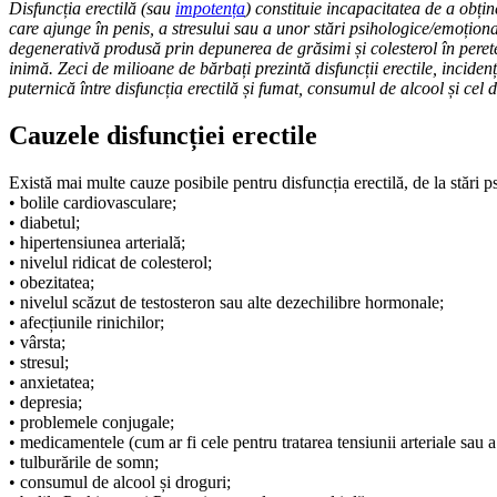
Disfuncția erectilă (sau
impotența
) constituie incapacitatea de a obțin
care ajunge în penis, a stresului sau a unor stări psihologice/emoțion
degenerativă produsă prin depunerea de grăsimi și colesterol în perete
inimă. Zeci de milioane de bărbați prezintă disfuncții erectile, inciden
puternică între disfuncția erectilă și fumat, consumul de alcool și cel 
Cauzele disfuncției erectile
Există mai multe cauze posibile pentru disfuncția erectilă, de la stări 
• bolile cardiovasculare;
• diabetul;
• hipertensiunea arterială;
• nivelul ridicat de colesterol;
• obezitatea;
• nivelul scăzut de testosteron sau alte dezechilibre hormonale;
• afecțiunile rinichilor;
• vârsta;
• stresul;
• anxietatea;
• depresia;
• problemele conjugale;
• medicamentele (cum ar fi cele pentru tratarea tensiunii arteriale sau a
• tulburările de somn;
• consumul de alcool și droguri;