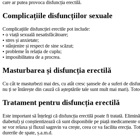
care ar putea provoca disfuncția erectilă.
Complicațiile disfuncțiilor sexuale
Complicațiile disfuncției erectile pot include:
• o viață sexuală nesatisfăcătoare;
• stres și anxietate;
• stânjenire și respect de sine scăzut;
• probleme în relația de cuplu;
• imposibilitatea de a procrea.
Masturbarea și disfuncția erectilă
Cu cât te masturbezi mai des, cu atât cresc șansele de a suferi de disfu
nu ți se întărește din cauză că așteptările tale sunt mult mai mari). To
Tratament pentru disfuncția erectilă
Este important să înțelegi că disfuncția erectilă poate fi tratată. Elimi
diabetul) și conștientizează că sunt disponibile pe piață medicamente or
se vor relaxa și fluxul sagnvin va crește, ceea ce va facilita erecția. T
durerile de spate, ș.a.m.d.