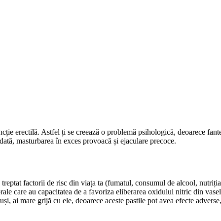
ncție erectilă. Astfel ți se creează o problemă psihologică, deoarece fan
todată, masturbarea în exces provoacă și ejaculare precoce.
nă treptat factorii de risc din viața ta (fumatul, consumul de alcool, nutr
ale care au capacitatea de a favoriza eliberarea oxidului nitric din vasel
otuși, ai mare grijă cu ele, deoarece aceste pastile pot avea efecte advers