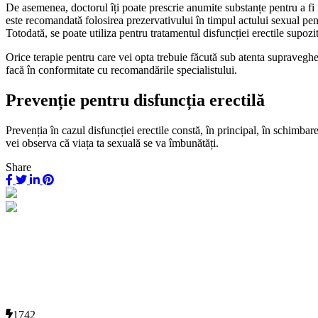
De asemenea, doctorul îți poate prescrie anumite substanțe pentru a fi i
este recomandată folosirea prezervativului în timpul actului sexual pent
Totodată, se poate utiliza pentru tratamentul disfuncției erectile supozit
Orice terapie pentru care vei opta trebuie făcută sub atenta supravegher
facă în conformitate cu recomandările specialistului.
Prevenție pentru disfuncția erectilă
Prevenția în cazul disfuncției erectile constă, în principal, în schimba
vei observa că viața ta sexuală se va îmbunătăți.
Share
1742