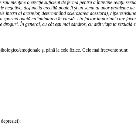
e sau menține o erecție suficient de fermă pentru a întreține relații sex
ale negative, disfuncția erectilă poate fi și un semn al unor probleme d
le intern al arterelor, determinând sclerozarea acestora), hipertensiune 
ța sporind odată cu înaintarea în vârstă. Un factor important care favoriz
de droguri. În general, cu cât ești mai sănătos, cu atât viața ta sexuală 
psihologice/emoționale și până la cele fizice. Cele mai frecvente sunt:
 depresiei);