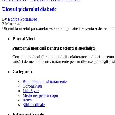
Ulcerul piciorului diabetic
By
Echipa PortalMed
2 Mins read
Ulcerul la nivelul picioarelor este o complicație frecventă a diabetului 
PortalMed
Platformă medicală pentru pacienți și specialiști.
Conținut medical filtrat de medicii colaboratori, editoriale semna
lansări de medicamente, tratamente pentru diverse patologii și șt
Categorii
Boli, afecțiuni și tratamente
Coronavirus
Life Style
Medicina pentru copii
Retro
Ştiri medicale
Informaţii utile