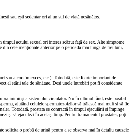
ti sau ești sedentar ori ai un stil de viață nesănătos.
 în timpul actului sexual ori interes scăzut față de sex. Alte simptome
e din cele menționate anterior pe o perioadă mai lungă de trei luni,
ri sau alcool în exces, etc.). Totodată, este foarte important de
ct al stării tale de sănătate. Deși unele întrebări pot fi considerate
ra inimii și a sistemului circulator. Nu în ultimul rând, este posibil
 sperma, ajutând celulele spermatozoizilor să trăiască mai mult și să fie
nale). Totodată, prostata se contractă în timpul ejaculării și împinge
nezi și să ejaculezi în același timp. Pentru tramanentul prostatei, poți
oate solicita o probă de urină pentru a se observa mai în detaliu cauzele