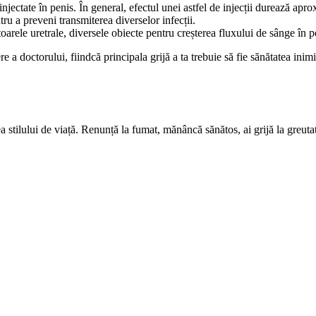
njectate în penis. În general, efectul unei astfel de injecții durează apr
ru a preveni transmiterea diverselor infecții.
oarele uretrale, diversele obiecte pentru creșterea fluxului de sânge în pe
e a doctorului, fiindcă principala grijă a ta trebuie să fie sănătatea ini
rea stilului de viață. Renunță la fumat, mănâncă sănătos, ai grijă la greu