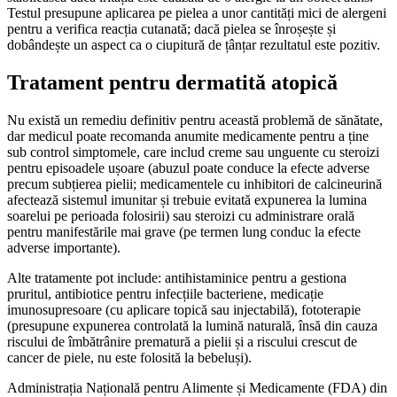
Testul presupune aplicarea pe pielea a unor cantități mici de alergeni
pentru a verifica reacția cutanată; dacă pielea se înroșește și
dobândește un aspect ca o ciupitură de țânțar rezultatul este pozitiv.
Tratament pentru dermatită atopică
Nu există un remediu definitiv pentru această problemă de sănătate,
dar medicul poate recomanda anumite medicamente pentru a ține
sub control simptomele, care includ creme sau unguente cu steroizi
pentru episoadele ușoare (abuzul poate conduce la efecte adverse
precum subțierea pielii; medicamentele cu inhibitori de calcineurină
afectează sistemul imunitar și trebuie evitată expunerea la lumina
soarelui pe perioada folosirii) sau steroizi cu administrare orală
pentru manifestările mai grave (pe termen lung conduc la efecte
adverse importante).
Alte tratamente pot include: antihistaminice pentru a gestiona
pruritul, antibiotice pentru infecțiile bacteriene, medicație
imunosupresoare (cu aplicare topică sau injectabilă), fototerapie
(presupune expunerea controlată la lumină naturală, însă din cauza
riscului de îmbătrânire prematură a pielii și a riscului crescut de
cancer de piele, nu este folosită la bebeluși).
Administrația Națională pentru Alimente și Medicamente (FDA) din