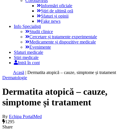
Coronavirus
Informări oficiale
Știri de ultimă oră
Sfaturi și opinii
Fake news
Info Specialişti
Studii clinice
Cercetare și tratamente experimentale
Medicamente și dispozitive medicale
Evenimente
Sfaturi medicale
Ştiri medicale
Intră în cont
Acasă
|
Dermatita atopică – cauze, simptome și tratament
Dermatologie
Dermatita atopică – cauze,
simptome și tratament
By
Echipa PortalMed
1295
Share