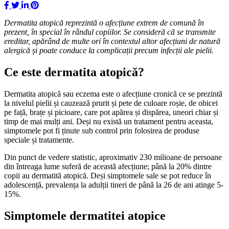
Dermatita atopică reprezintă o afecțiune extrem de comună în
prezent, în special în rândul copiilor. Se consideră că se transmite
ereditar, apărând de multe ori în contextul altor afecțiuni de natură
alergică și poate conduce la complicații precum infecții ale pielii.
Ce este dermatita atopică?
Dermatita atopică sau eczema este o afecțiune cronică ce se prezintă
la nivelul pielii și cauzează prurit și pete de culoare roșie, de obicei
pe față, brațe și picioare, care pot apărea și dispărea, uneori chiar și
timp de mai mulți ani. Deși nu există un tratament pentru aceasta,
simptomele pot fi ținute sub control prin folosirea de produse
speciale și tratamente.
Din punct de vedere statistic, aproximativ 230 milioane de persoane
din întreaga lume suferă de această afecțiune; până la 20% dintre
copii au dermatită atopică. Deși simptomele sale se pot reduce în
adolescență, prevalența la adulții tineri de până la 26 de ani atinge 5-
15%.
Simptomele dermatitei atopice