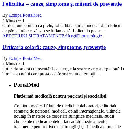
Foliculita – cauze, simptome și măsuri de prevenție
By
Echipa PortalMed
4 Mins read
O afecțiune comună a pielii, foliculita apare atunci când un folicul
de păr se infectează sau se inflamează. Foliculita poate…
AFECȚIUNI ȘI TRATAMENTE
Alergii
Dermatologie
Urticaria solară: cauze, simptome, prevenție
By
Echipa PortalMed
2 Mins read
Urticaria solară cunoscută și ca alergie la soare este o alergie rară la
lumina soarelui care provoacă formarea unei erupții…
PortalMed
Platformă medicală pentru pacienți și specialiști.
Conținut medical filtrat de medicii colaboratori, editoriale
semnate de personal medical, opinii internaționale, ultimele
noutăți în materie de cercetări științifice medicale, studii
clinice ale medicamentelor, lansări de medicamente,
tratamente pentru diverse patologii și știri medicale preluate