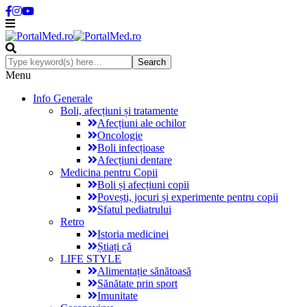
Menu
Info Generale
Boli, afecțiuni și tratamente
Afecțiuni ale ochilor
Oncologie
Boli infecțioase
Afecțiuni dentare
Medicina pentru Copii
Boli și afecțiuni copii
Povești, jocuri și experimente pentru copii
Sfatul pediatrului
Retro
Istoria medicinei
Știați că
LIFE STYLE
Alimentație sănătoasă
Sănătate prin sport
Imunitate