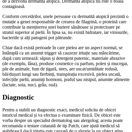
de a dezvolta dermatită atopică. Dermatita atopică nu este o boală
contagioasă.
Conform cercetărilor, unele persoane cu dermatită atopică prezintă o
mutație a genei responsabile de crearea de filagrină, o proteină care
contribuie la menținerea unei bariere sănătoase și protectoare pe
stratul superior al pielii. În lipsa sa, nu există hidratare, iar virusurile,
bacteriile și alți patogeni pot pătrunde.
Chiar dacă există perioade în care pielea are un aspect normal, se
întâmplă ca un anumit trigger să cauzeze iritație sau mâncărime,
după cum urmează: săpun și detergent puternic, materiale abrazive
(de exemplu, lâna), produse cosmetice cu parfum, polen și mucegai,
păr de animale, fum de țigară, stres, aer uscat/umiditate redusă,
băi/dușuri lungi sau fierbinți, transpirația excesivă, pielea uscată,
infecțiile pielii, anumiți hormoni, praful sau nisipul, anumite alimente
(lactate, soia, nuci, grâu, ouă).
Diagnostic
Pentru a stabili un diagnostic exact, medicul solicita de obicei
istoricul medical și va efectua o examinare fizică. De obicei este
vorba despre un specialist dermatolog sau alergolog; acesta poate
recomanda o testare cutanată de tip Patch, care ajută medicul să
stabilească dacă iritația este cauzată de o alergie la un obiect atins.