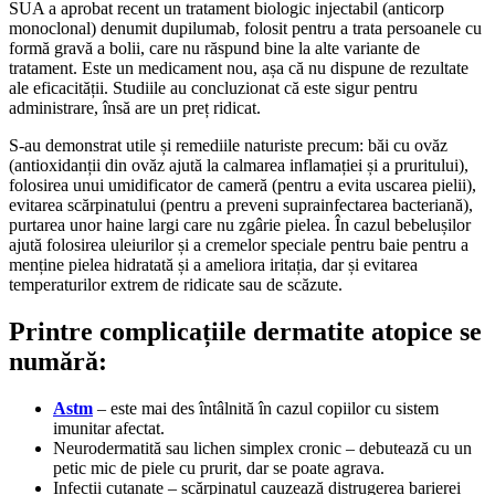
SUA a aprobat recent un tratament biologic injectabil (anticorp
monoclonal) denumit dupilumab, folosit pentru a trata persoanele cu
formă gravă a bolii, care nu răspund bine la alte variante de
tratament. Este un medicament nou, așa că nu dispune de rezultate
ale eficacității. Studiile au concluzionat că este sigur pentru
administrare, însă are un preț ridicat.
S-au demonstrat utile și remediile naturiste precum: băi cu ovăz
(antioxidanții din ovăz ajută la calmarea inflamației și a pruritului),
folosirea unui umidificator de cameră (pentru a evita uscarea pielii),
evitarea scărpinatului (pentru a preveni suprainfectarea bacteriană),
purtarea unor haine largi care nu zgârie pielea. În cazul bebelușilor
ajută folosirea uleiurilor și a cremelor speciale pentru baie pentru a
menține pielea hidratată și a ameliora iritația, dar și evitarea
temperaturilor extrem de ridicate sau de scăzute.
Printre complicațiile dermatite atopice se
numără:
Astm
– este mai des întâlnită în cazul copiilor cu sistem
imunitar afectat.
Neurodermatită sau lichen simplex cronic – debutează cu un
petic mic de piele cu prurit, dar se poate agrava.
Infecții cutanate – scărpinatul cauzează distrugerea barierei