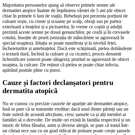
Majoritatea persoanelor ajung să observe primele semne ale
dermatitei atopice înainte de împlinirea vârstei de 5 ani (de obicei
chiar în primele 6 luni de viață). Bebelușii pot prezenta porțiuni de
culoare roșie, cu cruste și scuame pe scalp, obraji sau pe partea
exterioară a brațelor și a picioarelor, în vreme ce copiii și adulții
prezintă aceste semne pe dosul genunchilor, pe ceafă și în crevasele
cotului, însoțite de prurit (senzația de mâncărime se agravează în
special noaptea). Iritația se poate manifesta și la nivelul feței,
încheieturilor și antebrațelor. Dacă este scărpinată, pielea dobândește
o textură dură, închisă la culoare și cu cicatrici, proces denumit
lichenificare (uneori poate sângera); pruritul se agravează de obicei
noaptea, la culcare. De reținut că pielea se poate chiar infecta,
apărând pustule pline cu puroi.
Cauze și factori declanșatori pentru
dermatita atopică
Nu se cunosc cu precizie cauzele de apariție ale dermatitei atopice,
însă se pare că se transmite ereditar; dacă unul dintre părinți sau un
frate suferă de această afecțiune, cresc șansele ca și alți membri ai
familiei să o dezvolte. De multe ori există în familia respectivă și un
istoric de febra fânului, astm și diverse alergii. se pare că traiul într-
un climat rece sau cu un grad ridicat de poluare poate crește șansele