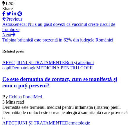
1295
Share
Previous
AstraZeneca: Nu s-au găsit dovezi că vaccinul crește riscul de
tromboze
Next
Tulpina britanică este prezentă în 62% din județele României
Related posts
AFECȚIUNI ȘI TRATAMENTE
Boli și afecțiuni
copii
Dermatologie
MEDICINA PENTRU COPII
Ce este dermatita de contact, cum se manifestă și
cum o poți preveni?
By
Echipa PortalMed
3 Mins read
Dermatita este termenul medical pentru inflamația (iritarea) pielii.
Dermatita de contact este o reacție alergică sau iritantă care provoacă
o…
AFECȚIUNI ȘI TRATAMENTE
Dermatologie