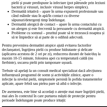
pielii și poate predispune la infectare (pot pătrunde prin leziuni
bacterii și virusuri, inclusiv virusul herpes simplex).
Dermatită iritativă – apare în urma expunerii profesionale sau
când mâinile stau în apă/în contact cu diverse
săpunuri/detergenți timp îndelungat.
Dermatită alergică de contact – apare în urma contactului cu
un alergen și este frecventă la persoanele cu dermatită atopică.
Probleme cu somnul – pruritul poate să te trezească noaptea și
să te împiedice să ai parte de o odihnă adecvată.
Pentru prevenirea dermatitei atopice ajută evitarea factorilor
declanșatori, îngrijirea pielii cu produse hidratante și delicate
(aplicarea acestora de 2 ori pe zi), reducerea duratei de baie/duș la
maxim 10-15 minute, folosirea apei cu temperatură caldă (nu
fierbinte), uscarea pielii prin tamponare ușoară.
Trebuie să apelați la un consult medical specializat dacă afecțiunea
influențează programul de somn și activitățile zilnice, apare o
infecție la nivelul pielii, simptomele persistă în pofida tratamentelor
aplicate, apare febră sau pielea pare să aibă o infecție.
De asemenea, este bine să acordați o atenție mai mare îngrijirii pielii,
mai ales în contextul în care purtarea măștii de protecție pentru
perioade îndelungate poate produce iritații: