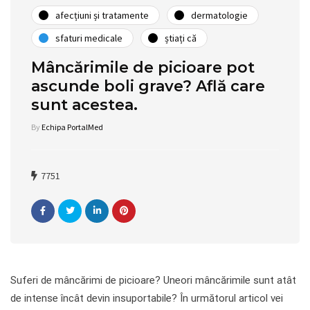
afecțiuni și tratamente
dermatologie
sfaturi medicale
știați că
Mâncărimile de picioare pot
ascunde boli grave? Află care
sunt acestea.
By
Echipa PortalMed
7751
Suferi de mâncărimi de picioare? Uneori mâncărimile sunt atât
de intense încât devin insuportabile? În următorul articol vei