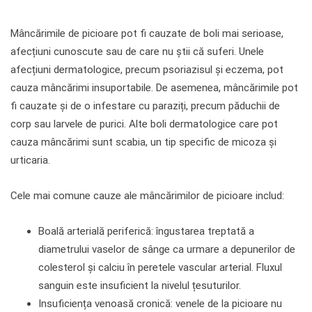
Mâncărimile de picioare pot fi cauzate de boli mai serioase,
afecțiuni cunoscute sau de care nu știi că suferi. Unele
afecțiuni dermatologice, precum psoriazisul și eczema, pot
cauza mâncărimi insuportabile. De asemenea, mâncărimile pot
fi cauzate și de o infestare cu paraziți, precum păduchii de
corp sau larvele de purici. Alte boli dermatologice care pot
cauza mâncărimi sunt scabia, un tip specific de micoza și
urticaria.
Cele mai comune cauze ale mâncărimilor de picioare includ:
Boală arterială periferică: îngustarea treptată a
diametrului vaselor de sânge ca urmare a depunerilor de
colesterol și calciu în peretele vascular arterial. Fluxul
sanguin este insuficient la nivelul țesuturilor.
Insuficiența venoasă cronică: venele de la picioare nu