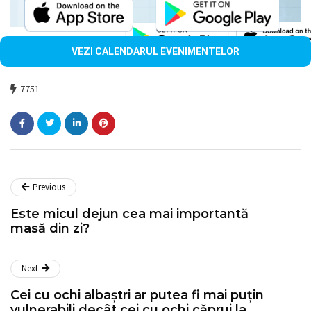
VEZI CALENDARUL EVENIMENTELOR
7751
Previous
Este micul dejun cea mai importantă
masă din zi?
Next
Cei cu ochi albaștri ar putea fi mai puțin
vulnerabili decât cei cu ochi căprui la