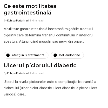
Ce este motilitatea
gastrointestinală
By
Echipa PortalMed
3 Mins read
Motilitate gastrointestinală înseamnă mișcările tractului
digestiv care determină tranzitul conținutului în interiorul
acestuia. Atunci când mușchii sau nervii din orice…
afecțiuni și tratamente
boli endocrine
Ulcerul piciorului diabetic
By
Echipa PortalMed
2 Mins read
Ulcerul la nivelul picioarelor este o complicație frecventă a
diabetului (ulcer picior diabetic, ulcer diabetic la picior, ulcer
varicos) care…