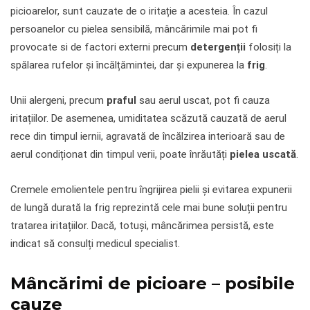
picioarelor, sunt cauzate de o iritație a acesteia. În cazul
persoanelor cu pielea sensibilă, mâncărimile mai pot fi
provocate si de factori externi precum
detergenții
folosiți la
spălarea rufelor și încălțămintei, dar și expunerea la
frig
.
Unii alergeni, precum
praful
sau aerul uscat, pot fi cauza
iritațiilor. De asemenea, umiditatea scăzută cauzată de aerul
rece din timpul iernii, agravată de încălzirea interioară sau de
aerul condiționat din timpul verii, poate înrăutăți
pielea uscată
.
Cremele emolientele pentru îngrijirea pielii și evitarea expunerii
de lungă durată la frig reprezintă cele mai bune soluții pentru
tratarea iritațiilor. Dacă, totuși, mâncărimea persistă, este
indicat să consulți medicul specialist.
Mâncărimi de picioare – posibile
cauze