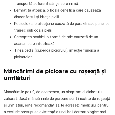
transportă suficient sânge spre inimă.
Dermatita atopică, o boală genetică care cauzează
disconfortul și iritația pielii.
Pediculoza, o afecțiune cauzată de paraziți sau purici ce
trăiesc sub coaja pielii.
Sarcoptes scabiei, o formă de râie cauzată de un
acarian care infectează
Tinea pedis (ciuperca piciorului), infecție fungică a
picioarelor.
Mâncărimi de picioare cu roșeață și
umflături
Mâncărimile pot fi, de asemenea, un simptom al diabetului
zaharat. Dacă mâncărimile de picioare sunt însoțite de roșeață
și umflături, este recomandat să te adresezi medicului pentru
a exclude presupusa existență a unei boli dermatologice mai