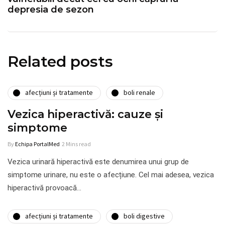
depresia de sezon
Related posts
afecțiuni și tratamente
boli renale
Vezica hiperactivă: cauze și
simptome
By
Echipa PortalMed
2 Mins read
Vezica urinară hiperactivă este denumirea unui grup de
simptome urinare, nu este o afecțiune. Cel mai adesea, vezica
hiperactivă provoacă…
afecțiuni și tratamente
boli digestive