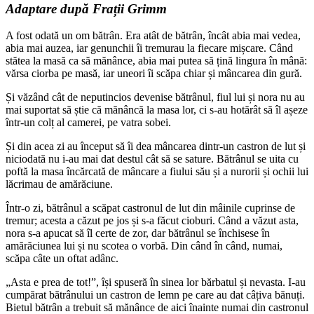
Adaptare după
Frații Grimm
A fost odată un om bătrân. Era atât de bătrân, încât abia mai vedea,
abia mai auzea, iar genunchii îi tremurau la fiecare mișcare. Când
stătea la masă ca să mănânce, abia mai putea să țină lingura în mână:
vărsa ciorba pe masă, iar uneori îi scăpa chiar și mâncarea din gură.
Și văzând cât de neputincios devenise bătrânul, fiul lui și nora nu au
mai suportat să știe că mănâncă la masa lor, ci s-au hotărât să îl așeze
într-un colț al camerei, pe vatra sobei.
Și din acea zi au început să îi dea mâncarea dintr-un castron de lut și
niciodată nu i-au mai dat destul cât să se sature. Bătrânul se uita cu
poftă la masa încărcată de mâncare a fiului său și a nurorii și ochii lui
lăcrimau de amărăciune.
Într-o zi, bătrânul a scăpat castronul de lut din mâinile cuprinse de
tremur; acesta a căzut pe jos și s-a făcut cioburi. Când a văzut asta,
nora s-a apucat să îl certe de zor, dar bătrânul se închisese în
amărăciunea lui și nu scotea o vorbă. Din când în când, numai,
scăpa câte un oftat adânc.
„Asta e prea de tot!”, își spuseră în sinea lor bărbatul și nevasta. I-au
cumpărat bătrânului un castron de lemn pe care au dat câțiva bănuți.
Bietul bătrân a trebuit să mănânce de aici înainte numai din castronul