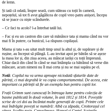
de lemn.
Și iată că odată, înspre seară, cum stăteau cu toții în cameră,
nepoțelul, să tot fi avut gâgâlicea de copil vreo patru anișori, începu
să se joace cu niște scândurele.
– Ce faci tu acolo? l-a întrebat tatăl lui.
– Fac și eu un castron din care să mănânce tata și mama când nu vor
mai fi în putere, ca bunicul, i-a răspuns copilașul.
Mama și tata s-au uitat mult timp unul la altul și, de supărare și de
rușine, au început să plângă. L-au invitat apoi pe bătrân să se așeze
la masa lor și, din ziua aceea, au mâncat iarăși cu toții împreună.
Chiar dacă din când în când se mai întâmpla ca bătrânul să verse din
mâncare, acum nimeni nu îl mai certa și nu se mai supăra pe el.
Notă
: Copilul nu va urma
aproape niciodată sfaturile date de
părinți, ci
mai degrabă le va copia comportamentul. De aceea, este
important ca părinții să fie un exemplu bun pentru copiii lor.
Frații Grimm sunt cunoscuți în întreaga lume pentru colecția de
basme publicată în două volume, în anii 1812 și 1814. Poveștile
scrise de cei doi au încântat multe generații de copii. Printre cele
mai îndrăgite povești se numără: Albă ca zăpada, Croitorașul cel
viteaz, Scufița roșie, Cenușăreasa, Hansel și Gretel.
Scrierile