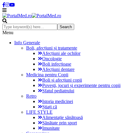
Menu
Info Generale
Boli, afecțiuni și tratamente
Afecțiuni ale ochilor
Oncologie
Boli infecțioase
Afecțiuni dentare
Medicina pentru Copii
Boli și afecțiuni copii
Povești, jocuri și experimente pentru copii
Sfatul pediatrului
Retro
Istoria medicinei
Știați că
LIFE STYLE
Alimentație sănătoasă
Sănătate prin sport
Imunitate