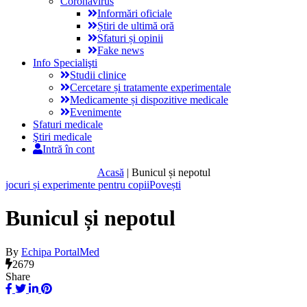
Coronavirus
Informări oficiale
Știri de ultimă oră
Sfaturi și opinii
Fake news
Info Specialişti
Studii clinice
Cercetare și tratamente experimentale
Medicamente și dispozitive medicale
Evenimente
Sfaturi medicale
Ştiri medicale
Intră în cont
Acasă
|
Bunicul și nepotul
jocuri și experimente pentru copii
Povești
Bunicul și nepotul
By
Echipa PortalMed
2679
Share