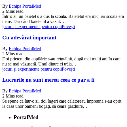
By
Echipa PortalMed
2 Mins read
Într-o zi, un baietel s-a dus la scoala. Baietelul era mic, iar scoala era
mare. Dar când baietelul a vazut…
jocuri și experimente pentru copii
Povești
Cu adevărat important
By
Echipa PortalMed
2 Mins read
Doi prieteni din copilărie s-au reîntâlnit, după mai mulți ani în care
nu se mai văzuseră. Unul dintre ei trăia…
jocuri și experimente pentru copii
Povești
Lucrurile nu sunt mereu ceea ce par a fi
By
Echipa PortalMed
2 Mins read
Se spune că într-o zi, doi îngeri care călătoreau împreună s-au oprit
la casa unor oameni bogați, să ceară găzduire…
PortalMed