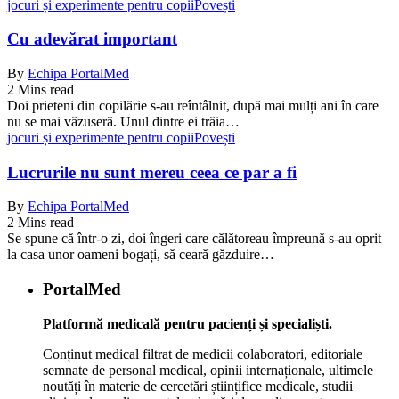
jocuri și experimente pentru copii
Povești
Cu adevărat important
By
Echipa PortalMed
2 Mins read
Doi prieteni din copilărie s-au reîntâlnit, după mai mulți ani în care
nu se mai văzuseră. Unul dintre ei trăia…
jocuri și experimente pentru copii
Povești
Lucrurile nu sunt mereu ceea ce par a fi
By
Echipa PortalMed
2 Mins read
Se spune că într-o zi, doi îngeri care călătoreau împreună s-au oprit
la casa unor oameni bogați, să ceară găzduire…
PortalMed
Platformă medicală pentru pacienți și specialiști.
Conținut medical filtrat de medicii colaboratori, editoriale
semnate de personal medical, opinii internaționale, ultimele
noutăți în materie de cercetări științifice medicale, studii