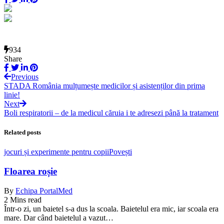
934
Share
Previous
STADA România mulțumește medicilor și asistenților din prima
linie!
Next
Boli respiratorii – de la medicul căruia i te adresezi până la tratament
Related posts
jocuri și experimente pentru copii
Povești
Floarea roșie
By
Echipa PortalMed
2 Mins read
Într-o zi, un baietel s-a dus la scoala. Baietelul era mic, iar scoala era
mare. Dar când baietelul a vazut…