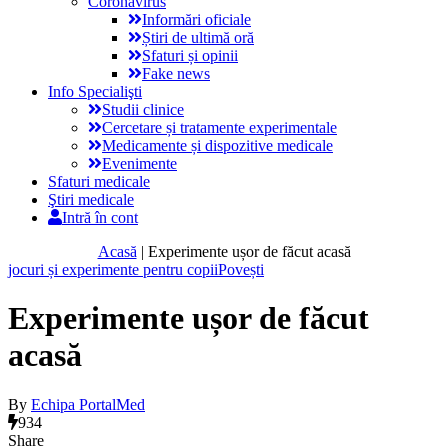
Coronavirus
Informări oficiale
Știri de ultimă oră
Sfaturi și opinii
Fake news
Info Specialişti
Studii clinice
Cercetare și tratamente experimentale
Medicamente și dispozitive medicale
Evenimente
Sfaturi medicale
Ştiri medicale
Intră în cont
Acasă
|
Experimente ușor de făcut acasă
jocuri și experimente pentru copii
Povești
Experimente ușor de făcut
acasă
By
Echipa PortalMed
934
Share