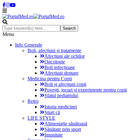
Menu
Info Generale
Boli, afecțiuni și tratamente
Afecțiuni ale ochilor
Oncologie
Boli infecțioase
Afecțiuni dentare
Medicina pentru Copii
Boli și afecțiuni copii
Povești, jocuri și experimente pentru copii
Sfatul pediatrului
Retro
Istoria medicinei
Știați că
LIFE STYLE
Alimentație sănătoasă
Sănătate prin sport
Imunitate