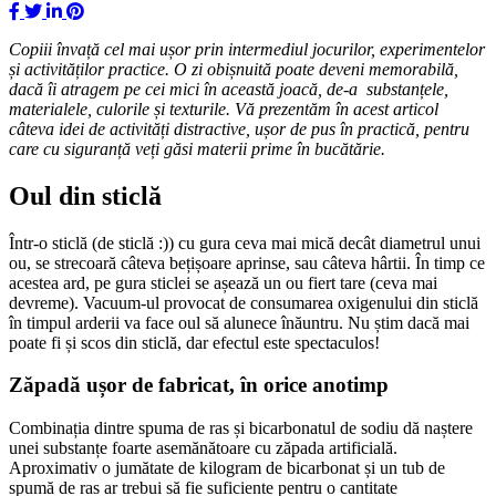
Copiii învață cel mai ușor prin intermediul jocurilor, experimentelor
și activităților practice. O zi obișnuită poate deveni memorabilă,
dacă îi atragem pe cei mici în această joacă, de-a substanțele,
materialele, culorile și texturile. Vă prezentăm în acest articol
câteva idei de activități distractive, ușor de pus în practică, pentru
care cu siguranță veți găsi materii prime în bucătărie.
Oul din sticlă
Într-o sticlă (de sticlă :)) cu gura ceva mai mică decât diametrul unui
ou, se strecoară câteva bețișoare aprinse, sau câteva hârtii. În timp ce
acestea ard, pe gura sticlei se așează un ou fiert tare (ceva mai
devreme). Vacuum-ul provocat de consumarea oxigenului din sticlă
în timpul arderii va face oul să alunece înăuntru. Nu știm dacă mai
poate fi și scos din sticlă, dar efectul este spectaculos!
Zăpadă ușor de fabricat, în orice anotimp
Combinația dintre spuma de ras și bicarbonatul de sodiu dă naștere
unei substanțe foarte asemănătoare cu zăpada artificială.
Aproximativ o jumătate de kilogram de bicarbonat și un tub de
spumă de ras ar trebui să fie suficiente pentru o cantitate