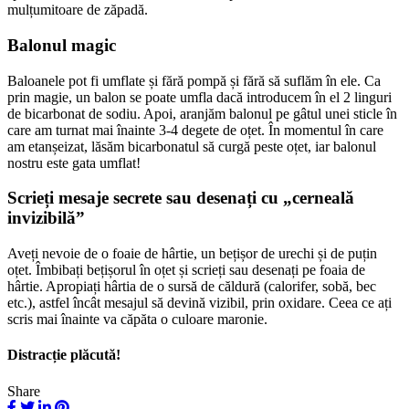
mulțumitoare de zăpadă.
Balonul magic
Baloanele pot fi umflate și fără pompă și fără să suflăm în ele. Ca
prin magie, un balon se poate umfla dacă introducem în el 2 linguri
de bicarbonat de sodiu. Apoi, aranjăm balonul pe gâtul unei sticle în
care am turnat mai înainte 3-4 degete de oțet. În momentul în care
am etanșeizat, lăsăm bicarbonatul să curgă peste oțet, iar balonul
nostru este gata umflat!
Scrieți mesaje secrete sau desenați cu „cerneală
invizibilă”
Aveți nevoie de o foaie de hârtie, un bețișor de urechi și de puțin
oțet. Îmbibați bețișorul în oțet și scrieți sau desenați pe foaia de
hârtie. Apropiați hârtia de o sursă de căldură (calorifer, sobă, bec
etc.), astfel încât mesajul să devină vizibil, prin oxidare. Ceea ce ați
scris mai înainte va căpăta o culoare maronie.
Distracție plăcută!
Share