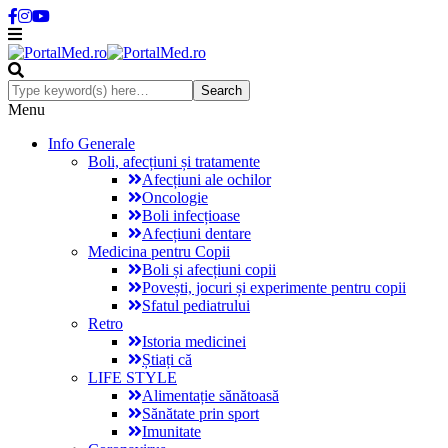
Menu
Info Generale
Boli, afecțiuni și tratamente
Afecțiuni ale ochilor
Oncologie
Boli infecțioase
Afecțiuni dentare
Medicina pentru Copii
Boli și afecțiuni copii
Povești, jocuri și experimente pentru copii
Sfatul pediatrului
Retro
Istoria medicinei
Știați că
LIFE STYLE
Alimentație sănătoasă
Sănătate prin sport
Imunitate