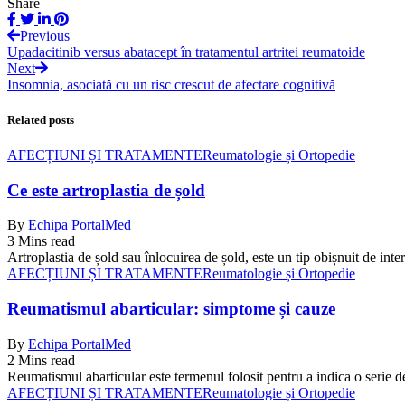
Share
Previous
Upadacitinib versus abatacept în tratamentul artritei reumatoide
Next
Insomnia, asociată cu un risc crescut de afectare cognitivă
Related posts
AFECȚIUNI ȘI TRATAMENTE
Reumatologie și Ortopedie
Ce este artroplastia de șold
By
Echipa PortalMed
3 Mins read
Artroplastia de șold sau înlocuirea de șold, este un tip obișnuit de inte
AFECȚIUNI ȘI TRATAMENTE
Reumatologie și Ortopedie
Reumatismul abarticular: simptome și cauze
By
Echipa PortalMed
2 Mins read
Reumatismul abarticular este termenul folosit pentru a indica o serie 
AFECȚIUNI ȘI TRATAMENTE
Reumatologie și Ortopedie