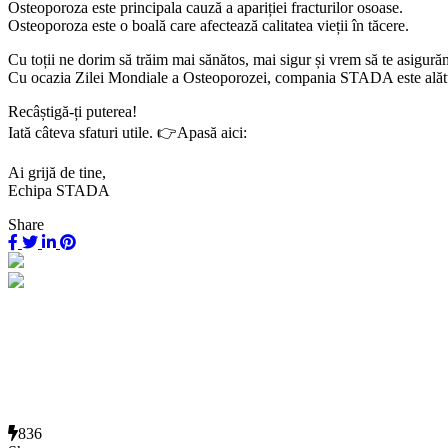
Osteoporoza este principala cauză a apariției fracturilor osoase.
Osteoporoza este o boală care afectează calitatea vieții în tăcere.
Cu toții ne dorim să trăim mai sănătos, mai sigur și vrem să te asigură
Cu ocazia Zilei Mondiale a Osteoporozei, compania STADA este alături 
Recâștigă-ți puterea!
Iată câteva sfaturi utile. 👉Apasă aici:
Ai grijă de tine,
Echipa STADA
Share
836