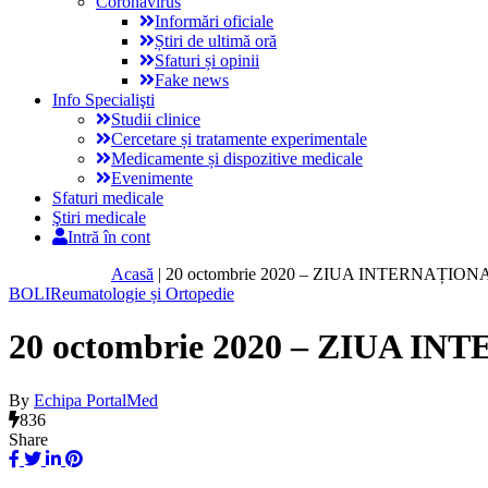
Coronavirus
Informări oficiale
Știri de ultimă oră
Sfaturi și opinii
Fake news
Info Specialişti
Studii clinice
Cercetare și tratamente experimentale
Medicamente și dispozitive medicale
Evenimente
Sfaturi medicale
Ştiri medicale
Intră în cont
Acasă
|
20 octombrie 2020 – ZIUA INTERNAȚI
BOLI
Reumatologie și Ortopedie
20 octombrie 2020 – ZIUA
By
Echipa PortalMed
836
Share