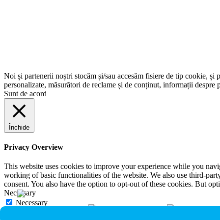
Noi și partenerii noștri stocăm și/sau accesăm fisiere de tip cookie, și 
personalizate, măsurători de reclame și de conținut, informații despre p
Sunt de acord
Închide
Privacy Overview
This website uses cookies to improve your experience while you navigat
working of basic functionalities of the website. We also use third-pa
consent. You also have the option to opt-out of these cookies. But op
Necessary
Necessary
Întotdeauna activate