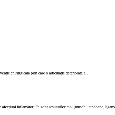
rvenție chirurgicală prin care o articulație deteriorată a…
de afecțiuni inflamatorii în zona țesuturilor moi (mușchi, tendoane, lig