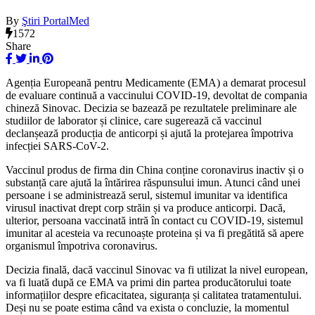
By
Ştiri PortalMed
1572
Share
Agenția Europeană pentru Medicamente (EMA) a demarat procesul
de evaluare continuă a vaccinului COVID-19, devoltat de compania
chineză Sinovac. Decizia se bazează pe rezultatele preliminare ale
studiilor de laborator și clinice, care sugerează că vaccinul
declanșează producția de anticorpi și ajută la protejarea împotriva
infecției SARS-CoV-2.
Vaccinul produs de firma din China conține coronavirus inactiv și o
substanță care ajută la întărirea răspunsului imun. Atunci când unei
persoane i se administrează serul, sistemul imunitar va identifica
virusul inactivat drept corp străin și va produce anticorpi. Dacă,
ulterior, persoana vaccinată intră în contact cu COVID-19, sistemul
imunitar al acesteia va recunoaște proteina și va fi pregătită să apere
organismul împotriva coronavirus.
Decizia finală, dacă vaccinul Sinovac va fi utilizat la nivel european,
va fi luată după ce EMA va primi din partea producătorului toate
informațiilor despre eficacitatea, siguranța și calitatea tratamentului.
Deși nu se poate estima când va exista o concluzie, la momentul