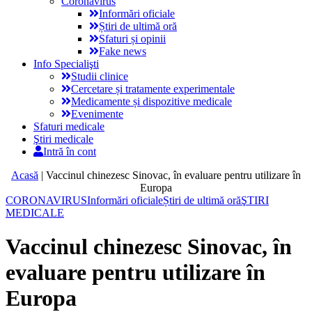
Coronavirus
Informări oficiale
Știri de ultimă oră
Sfaturi și opinii
Fake news
Info Specialişti
Studii clinice
Cercetare și tratamente experimentale
Medicamente și dispozitive medicale
Evenimente
Sfaturi medicale
Ştiri medicale
Intră în cont
Acasă
|
Vaccinul chinezesc Sinovac, în evaluare pentru utilizare în
Europa
CORONAVIRUS
Informări oficiale
Știri de ultimă oră
ŞTIRI
MEDICALE
Vaccinul chinezesc Sinovac, în
evaluare pentru utilizare în
Europa