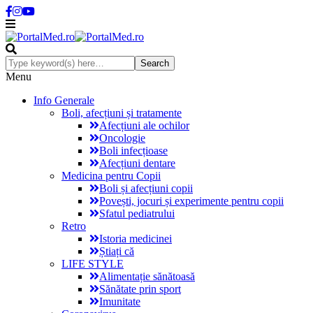
Menu
Info Generale
Boli, afecțiuni și tratamente
Afecțiuni ale ochilor
Oncologie
Boli infecțioase
Afecțiuni dentare
Medicina pentru Copii
Boli și afecțiuni copii
Povești, jocuri și experimente pentru copii
Sfatul pediatrului
Retro
Istoria medicinei
Știați că
LIFE STYLE
Alimentație sănătoasă
Sănătate prin sport
Imunitate