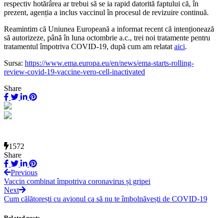
respectiv hotărârea ar trebui să se ia rapid datorită faptului că, în
prezent, agenția a inclus vaccinul în procesul de revizuire continuă.
Reamintim că Uniunea Europeană a informat recent că intenționează
să autorizeze, până în luna octombrie a.c., trei noi tratamente pentru
tratamentul împotriva COVID-19, după cum am relatat
aici
.
Sursa:
https://www.ema.europa.eu/en/news/ema-starts-rolling-
review-covid-19-vaccine-vero-cell-inactivated
Share
1572
Share
Previous
Vaccin combinat împotriva coronavirus și gripei
Next
Cum călătorești cu avionul ca să nu te îmbolnăvești de COVID-19
Related posts