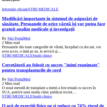
Informări oficiale
ŞTIRI MEDICALE
Modificări importante în sistemul de asigurări de
sănătate. Persoanele de orice vârstă își vor putea face
gratuit analize medicale şi investigaţii
By
Știri PortalMed
2 Mins read
Persoanele din toate categoriile de vârstă, începând cu doi ani, vor
avea acces, o dată pe an, la servicii şi…
ŞTIRI MEDICALE
Studii clinice
Cercetătorii au folosit cu succes "inimi reanimate"
pentru transplanturile de cord
By
Știri PortalMed
2 Mins read
O nouă metodă de transplant a inimii a fost testată cu succes în
SUA, potrivit unui studiu clinic publicat recent…
ŞTIRI MEDICALE
Studii clinice
O oră de exerciții fizice pe zi reduce cu 74% riscul de