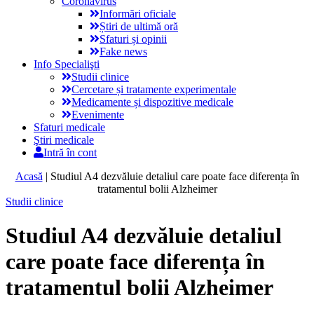
Coronavirus
Informări oficiale
Știri de ultimă oră
Sfaturi și opinii
Fake news
Info Specialişti
Studii clinice
Cercetare și tratamente experimentale
Medicamente și dispozitive medicale
Evenimente
Sfaturi medicale
Ştiri medicale
Intră în cont
Acasă
|
Studiul A4 dezvăluie detaliul care poate face diferența în
tratamentul bolii Alzheimer
Studii clinice
Studiul A4 dezvăluie detaliul
care poate face diferența în
tratamentul bolii Alzheimer