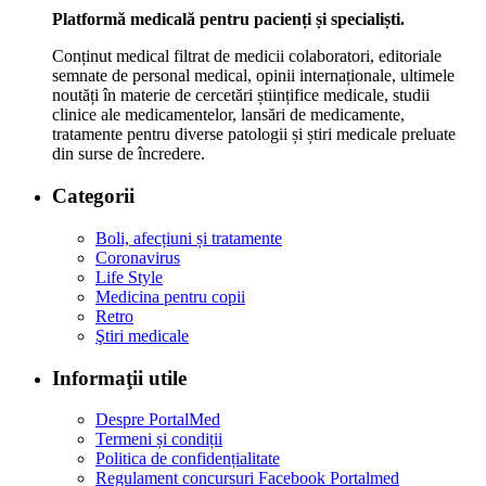
Platformă medicală pentru pacienți și specialiști.
Conținut medical filtrat de medicii colaboratori, editoriale
semnate de personal medical, opinii internaționale, ultimele
noutăți în materie de cercetări științifice medicale, studii
clinice ale medicamentelor, lansări de medicamente,
tratamente pentru diverse patologii și știri medicale preluate
din surse de încredere.
Categorii
Boli, afecțiuni și tratamente
Coronavirus
Life Style
Medicina pentru copii
Retro
Ştiri medicale
Informaţii utile
Despre PortalMed
Termeni și condiții
Politica de confidențialitate
Regulament concursuri Facebook Portalmed