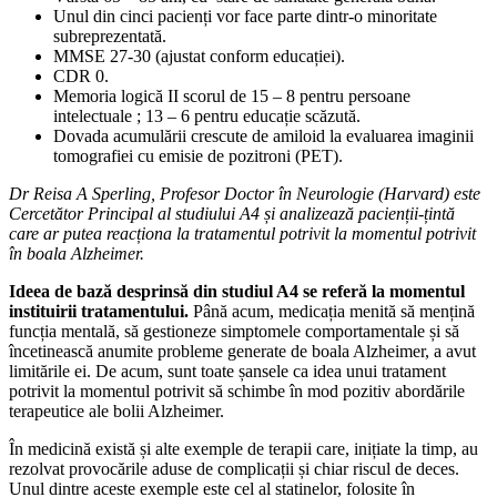
Unul din cinci pacienți vor face parte dintr-o minoritate
subreprezentată.
MMSE 27-30 (ajustat conform educației).
CDR 0.
Memoria logică II scorul de 15 – 8 pentru persoane
intelectuale ; 13 – 6 pentru educație scăzută.
Dovada acumulării crescute de amiloid la evaluarea imaginii
tomografiei cu emisie de pozitroni (PET).
Dr Reisa A Sperling, Profesor Doctor în Neurologie (Harvard) este
Cercetător Principal al studiului A4 și analizează pacienții-țintă
care ar putea reacționa la tratamentul potrivit la momentul potrivit
în boala Alzheimer.
Ideea de bază desprinsă din studiul A4 se referă la momentul
instituirii tratamentului.
Până acum, medicația menită să mențină
funcția mentală, să gestioneze simptomele comportamentale și să
încetinească anumite probleme generate de boala Alzheimer, a avut
limitările ei. De acum, sunt toate șansele ca idea unui tratament
potrivit la momentul potrivit să schimbe în mod pozitiv abordările
terapeutice ale bolii Alzheimer.
În medicină există și alte exemple de terapii care, inițiate la timp, au
rezolvat provocările aduse de complicații și chiar riscul de deces.
Unul dintre aceste exemple este cel al statinelor, folosite în