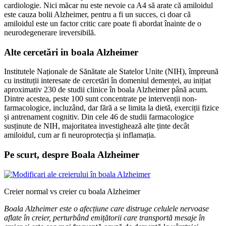
cardiologie. Nici măcar nu este nevoie ca A4 să arate că amiloidul
este cauza bolii Alzheimer, pentru a fi un succes, ci doar că
amiloidul este un factor critic care poate fi abordat înainte de o
neurodegenerare ireversibilă.
Alte cercetări in boala Alzheimer
Institutele Naționale de Sănătate ale Statelor Unite (NIH), împreună
cu instituții interesate de cercetări în domeniul demenței, au inițiat
aproximativ 230 de studii clinice în boala Alzheimer până acum.
Dintre acestea, peste 100 sunt concentrate pe intervenții non-
farmacologice, incluzând, dar fără a se limita la dietă, exerciții fizice
și antrenament cognitiv. Din cele 46 de studii farmacologice
susținute de NIH, majoritatea investighează alte ținte decât
amiloidul, cum ar fi neuroprotecția și inflamația.
Pe scurt, despre Boala Alzheimer
Creier normal vs creier cu boala Alzheimer
Boala Alzheimer este o afecțiune care distruge celulele nervoase
aflate în creier, perturbând emițătorii care transportă mesaje în