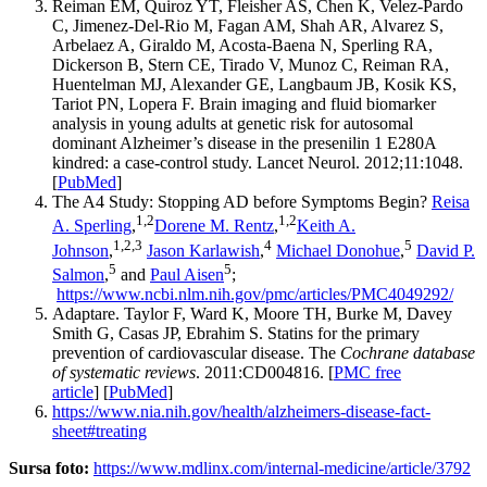
Reiman EM, Quiroz YT, Fleisher AS, Chen K, Velez-Pardo
C, Jimenez-Del-Rio M, Fagan AM, Shah AR, Alvarez S,
Arbelaez A, Giraldo M, Acosta-Baena N, Sperling RA,
Dickerson B, Stern CE, Tirado V, Munoz C, Reiman RA,
Huentelman MJ, Alexander GE, Langbaum JB, Kosik KS,
Tariot PN, Lopera F. Brain imaging and fluid biomarker
analysis in young adults at genetic risk for autosomal
dominant Alzheimer’s disease in the presenilin 1 E280A
kindred: a case-control study. Lancet Neurol. 2012;11:1048.
[
PubMed
]
The A4 Study: Stopping AD before Symptoms Begin?
Reisa
1,2
1,2
A. Sperling
,
Dorene M. Rentz
,
Keith A.
1,2,3
4
5
Johnson
,
Jason Karlawish
,
Michael Donohue
,
David P.
5
5
Salmon
,
and
Paul Aisen
;
https://www.ncbi.nlm.nih.gov/pmc/articles/PMC4049292/
Adaptare. Taylor F, Ward K, Moore TH, Burke M, Davey
Smith G, Casas JP, Ebrahim S. Statins for the primary
prevention of cardiovascular disease. The
Cochrane database
of systematic reviews
. 2011:CD004816. [
PMC free
article
] [
PubMed
]
https://www.nia.nih.gov/health/alzheimers-disease-fact-
sheet#treating
Sursa foto:
https://www.mdlinx.com/internal-medicine/article/3792