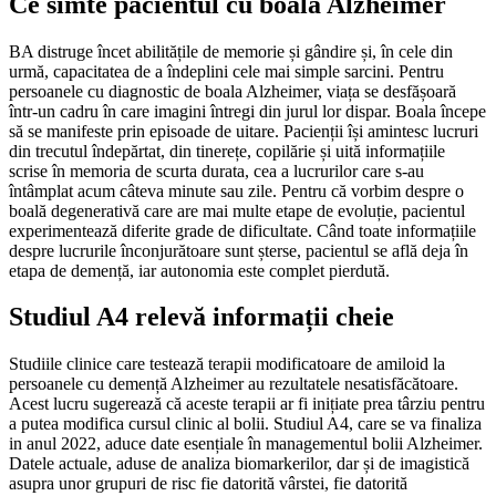
Ce simte pacientul cu boala Alzheimer
BA distruge încet abilitățile de memorie și gândire și, în cele din
urmă, capacitatea de a îndeplini cele mai simple sarcini. Pentru
persoanele cu diagnostic de boala Alzheimer, viața se desfășoară
într-un cadru în care imagini întregi din jurul lor dispar. Boala începe
să se manifeste prin episoade de uitare. Pacienții își amintesc lucruri
din trecutul îndepărtat, din tinerețe, copilărie și uită informațiile
scrise în memoria de scurta durata, cea a lucrurilor care s-au
întâmplat acum câteva minute sau zile. Pentru că vorbim despre o
boală degenerativă care are mai multe etape de evoluție, pacientul
experimentează diferite grade de dificultate. Când toate informațiile
despre lucrurile înconjurătoare sunt șterse, pacientul se află deja în
etapa de demență, iar autonomia este complet pierdută.
Studiul A4 relevă informații cheie
Studiile clinice care testează terapii modificatoare de amiloid la
persoanele cu demență Alzheimer au rezultatele nesatisfăcătoare.
Acest lucru sugerează că aceste terapii ar fi inițiate prea târziu pentru
a putea modifica cursul clinic al bolii. Studiul A4, care se va finaliza
in anul 2022, aduce date esențiale în managementul bolii Alzheimer.
Datele actuale, aduse de analiza biomarkerilor, dar și de imagistică
asupra unor grupuri de risc fie datorită vârstei, fie datorită