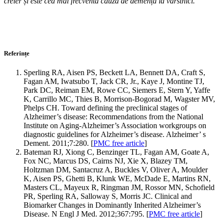
creier și este cea mai frecventă cauză de demență la vârstnici.
Referințe
Sperling RA, Aisen PS, Beckett LA, Bennett DA, Craft S,
Fagan AM, Iwatsubo T, Jack CR, Jr., Kaye J, Montine TJ,
Park DC, Reiman EM, Rowe CC, Siemers E, Stern Y, Yaffe
K, Carrillo MC, Thies B, Morrison-Bogorad M, Wagster MV,
Phelps CH. Toward defining the preclinical stages of
Alzheimer’s disease: Recommendations from the National
Institute on Aging-Alzheimer’s Association workgroups on
diagnostic guidelines for Alzheimer’s disease. Alzheimer’ s
Dement. 2011;7:280. [
PMC free article
]
Bateman RJ, Xiong C, Benzinger TL, Fagan AM, Goate A,
Fox NC, Marcus DS, Cairns NJ, Xie X, Blazey TM,
Holtzman DM, Santacruz A, Buckles V, Oliver A, Moulder
K, Aisen PS, Ghetti B, Klunk WE, McDade E, Martins RN,
Masters CL, Mayeux R, Ringman JM, Rossor MN, Schofield
PR, Sperling RA, Salloway S, Morris JC. Clinical and
Biomarker Changes in Dominantly Inherited Alzheimer’s
Disease. N Engl J Med. 2012;367:795. [
PMC free article
]