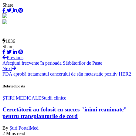
Share
1036
Share
Previous
Afecțiuni frecvente în perioada Sărbătorilor de Paște
Next
FDA aprobă tratamentul cancerului de sân metastatic pozitiv HER2
Related posts
ŞTIRI MEDICALE
Studii clinice
Cercetătorii au folosit cu succes "inimi reanimate"
pentru transplanturile de cord
By
Știri PortalMed
2 Mins read