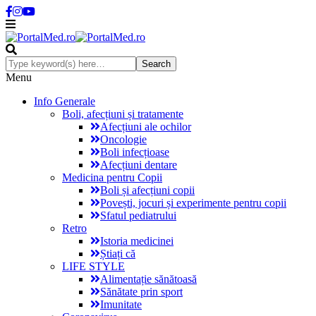
Menu
Info Generale
Boli, afecțiuni și tratamente
Afecțiuni ale ochilor
Oncologie
Boli infecțioase
Afecțiuni dentare
Medicina pentru Copii
Boli și afecțiuni copii
Povești, jocuri și experimente pentru copii
Sfatul pediatrului
Retro
Istoria medicinei
Știați că
LIFE STYLE
Alimentație sănătoasă
Sănătate prin sport
Imunitate