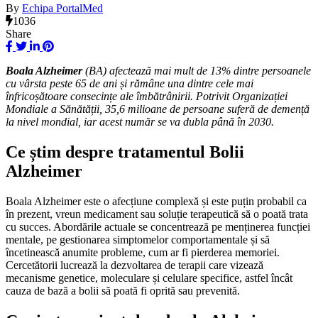
By
Echipa PortalMed
1036
Share
Boala Alzheimer
(BA) afectează mai mult de 13% dintre persoanele
cu vârsta peste 65 de ani și rămâne una dintre cele mai
înfricoșătoare consecințe ale îmbătrânirii. Potrivit Organizației
Mondiale a Sănătății, 35,6 milioane de persoane suferă de demență
la nivel mondial, iar acest număr se va dubla până în 2030.
Ce știm despre tratamentul Bolii
Alzheimer
Boala Alzheimer este o afecțiune complexă și este puțin probabil ca
în prezent, vreun medicament sau soluție terapeutică să o poată trata
cu succes. Abordările actuale se concentrează pe menținerea funcției
mentale, pe gestionarea simptomelor comportamentale și să
încetinească anumite probleme, cum ar fi pierderea memoriei.
Cercetătorii lucrează la dezvoltarea de terapii care vizează
mecanisme genetice, moleculare și celulare specifice, astfel încât
cauza de bază a bolii să poată fi oprită sau prevenită.