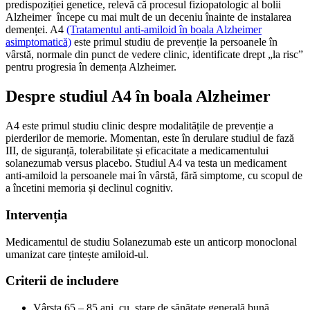
predispoziției genetice, relevă că procesul fiziopatologic al bolii
Alzheimer începe cu mai mult de un deceniu înainte de instalarea
demenței. A4
(Tratamentul anti-amiloid în boala Alzheimer
asimptomatică)
este primul studiu de prevenție la persoanele în
vârstă, normale din punct de vedere clinic, identificate drept „la risc”
pentru progresia în demența Alzheimer.
Despre studiul A4 în boala Alzheimer
A4 este primul studiu clinic despre modalitățile de prevenție a
pierderilor de memorie. Momentan, este în derulare studiul de fază
III, de siguranță, tolerabilitate și eficacitate a medicamentului
solanezumab versus placebo. Studiul A4 va testa un medicament
anti-amiloid la persoanele mai în vârstă, fără simptome, cu scopul de
a încetini memoria și declinul cognitiv.
Intervenția
Medicamentul de studiu Solanezumab este un anticorp monoclonal
umanizat care țintește amiloid-ul.
Criterii de includere
Vârsta 65 – 85 ani, cu stare de sănătate generală bună.