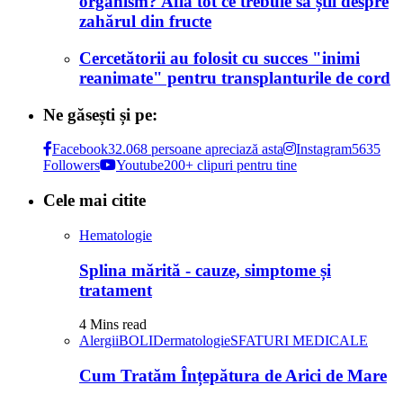
organism? Află tot ce trebuie să știi despre
zahărul din fructe
Cercetătorii au folosit cu succes "inimi
reanimate" pentru transplanturile de cord
Ne găsești și pe:
Facebook
32.068 persoane apreciază asta
Instagram
5635
Followers
Youtube
200+ clipuri pentru tine
Cele mai citite
Hematologie
Splina mărită - cauze, simptome și
tratament
4 Mins read
Alergii
BOLI
Dermatologie
SFATURI MEDICALE
Cum Tratăm Înțepătura de Arici de Mare