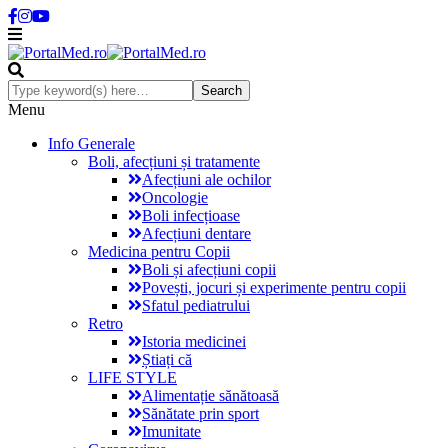
Menu
Info Generale
Boli, afecțiuni și tratamente
Afecțiuni ale ochilor
Oncologie
Boli infecțioase
Afecțiuni dentare
Medicina pentru Copii
Boli și afecțiuni copii
Povești, jocuri și experimente pentru copii
Sfatul pediatrului
Retro
Istoria medicinei
Știați că
LIFE STYLE
Alimentație sănătoasă
Sănătate prin sport
Imunitate