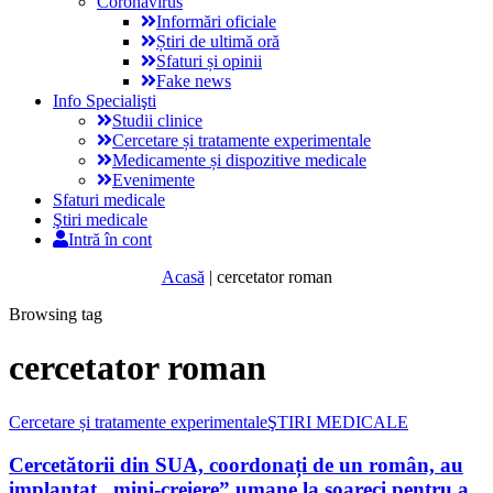
Coronavirus
Informări oficiale
Știri de ultimă oră
Sfaturi și opinii
Fake news
Info Specialişti
Studii clinice
Cercetare și tratamente experimentale
Medicamente și dispozitive medicale
Evenimente
Sfaturi medicale
Ştiri medicale
Intră în cont
Acasă
|
cercetator roman
Browsing tag
cercetator roman
Cercetare și tratamente experimentale
ŞTIRI MEDICALE
Cercetătorii din SUA, coordonați de un român, au
implantat „mini-creiere” umane la șoareci pentru a