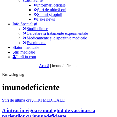
Coronavirus
Informări oficiale
Știri de ultimă oră
Sfaturi și opinii
Fake news
Info Specialişti
Studii clinice
Cercetare și tratamente experimentale
Medicamente și dispozitive medicale
Evenimente
Sfaturi medicale
Ştiri medicale
Intră în cont
Acasă
|
imunodeficiente
Browsing tag
imunodeficiente
Știri de ultimă oră
ŞTIRI MEDICALE
A intrat în vigoare noul ghid de vaccinare a
pacienților cu imunodeficiențe