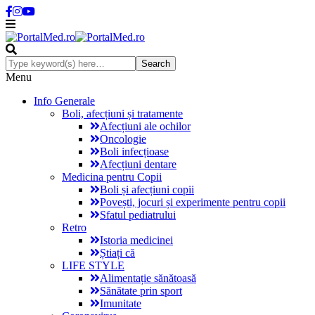
Menu
Info Generale
Boli, afecțiuni și tratamente
Afecțiuni ale ochilor
Oncologie
Boli infecțioase
Afecțiuni dentare
Medicina pentru Copii
Boli și afecțiuni copii
Povești, jocuri și experimente pentru copii
Sfatul pediatrului
Retro
Istoria medicinei
Știați că
LIFE STYLE
Alimentație sănătoasă
Sănătate prin sport
Imunitate