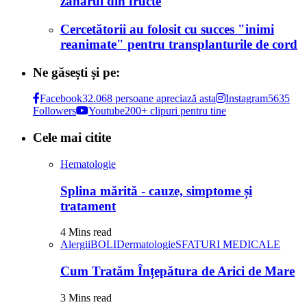
zahărul din fructe
Cercetătorii au folosit cu succes "inimi
reanimate" pentru transplanturile de cord
Ne găsești și pe:
Facebook
32.068 persoane apreciază asta
Instagram
5635
Followers
Youtube
200+ clipuri pentru tine
Cele mai citite
Hematologie
Splina mărită - cauze, simptome și
tratament
4 Mins read
Alergii
BOLI
Dermatologie
SFATURI MEDICALE
Cum Tratăm Înțepătura de Arici de Mare
3 Mins read