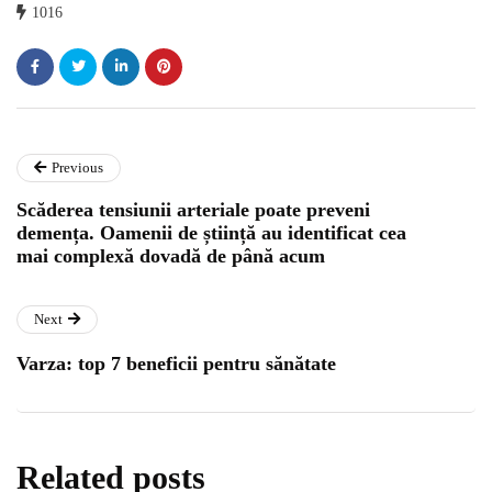
1016
Previous
Scăderea tensiunii arteriale poate preveni
demența. Oamenii de știință au identificat cea
mai complexă dovadă de până acum
Next
Varza: top 7 beneficii pentru sănătate
Related posts