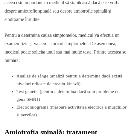
aceea este important ca medicul să stabilească dacă este vorba
despre amiotrofie spinală sau despre amiotrofie spinală și
sindroame înrudite.
Pentru a determina cauza simptomelor, medicul va efectua un
examen fizic și va cere istoricul simptomelor. De asemenea,
medicul poate solicita unul sau mai multe teste. Printre acestea se
numără:
Analize de sânge (analiză pentru a determina dacă există
niveluri ridicate de creatin-kinază)
Test genetic (pentru a determina dacă sunt probleme cu
gena SMN1)
Electromiogramă (măsoară activitatea electrică a mușchilor
și nervilor)
Amiotrofia spinală: tratament