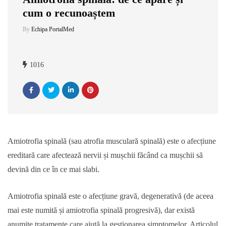
cum o recunoaștem
By
Echipa PortalMed
1016
Amiotrofia spinală (sau atrofia musculară spinală) este o afecțiune
ereditară care afectează nervii și mușchii făcând ca mușchii să
devină din ce în ce mai slabi.
Amiotrofia spinală este o afecțiune gravă, degenerativă (de aceea
mai este numită și amiotrofia spinală progresivă), dar există
anumite tratamente care ajută la gestionarea simptomelor. Articolul