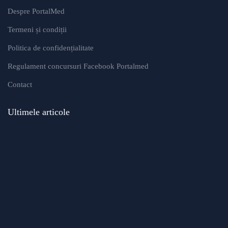
Despre PortalMed
Termeni și condiții
Politica de confidențialitate
Regulament concursuri Facebook Portalmed
Contact
Ultimele articole
Modificări importante în sistemul de
asigurări de sănătate. Persoanele de
orice vârstă își vor putea face gratuit
analize medicale şi investigaţii