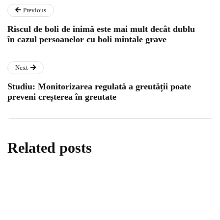
Previous
Riscul de boli de inimă este mai mult decât dublu
în cazul persoanelor cu boli mintale grave
Next
Studiu: Monitorizarea regulată a greutății poate
preveni creșterea în greutate
Related posts