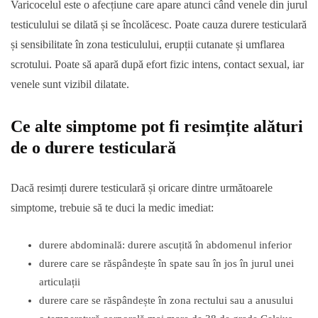
Varicocelul este o afecțiune care apare atunci când venele din jurul
testiculului se dilată și se încolăcesc. Poate cauza durere testiculară
și sensibilitate în zona testiculului, erupții cutanate și umflarea
scrotului. Poate să apară după efort fizic intens, contact sexual, iar
venele sunt vizibil dilatate.
Ce alte simptome pot fi resimțite alături
de o durere testiculară
Dacă resimți durere testiculară și oricare dintre următoarele
simptome, trebuie să te duci la medic imediat:
durere abdominală: durere ascuțită în abdomenul inferior
durere care se răspândește în spate sau în jos în jurul unei
articulații
durere care se răspândește în zona rectului sau a anusului