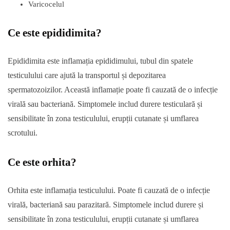
Varicocelul
Ce este epididimita?
Epididimita este inflamația epididimului, tubul din spatele
testiculului care ajută la transportul și depozitarea
spermatozoizilor. Această inflamație poate fi cauzată de o infecție
virală sau bacteriană. Simptomele includ durere testiculară și
sensibilitate în zona testiculului, erupții cutanate și umflarea
scrotului.
Ce este orhita?
Orhita este inflamația testiculului. Poate fi cauzată de o infecție
virală, bacteriană sau parazitară. Simptomele includ durere și
sensibilitate în zona testiculului, erupții cutanate și umflarea