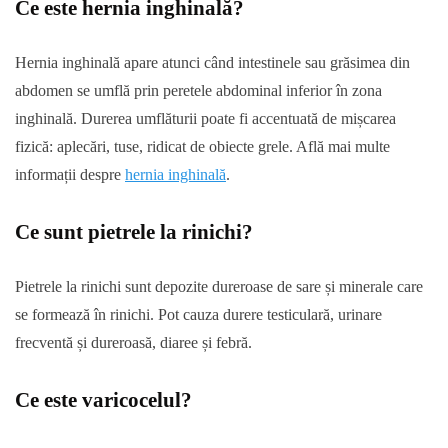
Ce este hernia inghinală?
Hernia inghinală apare atunci când intestinele sau grăsimea din
abdomen se umflă prin peretele abdominal inferior în zona
inghinală. Durerea umflăturii poate fi accentuată de mișcarea
fizică: aplecări, tuse, ridicat de obiecte grele. Află mai multe
informații despre
hernia inghinală
.
Ce sunt pietrele la rinichi?
Pietrele la rinichi sunt depozite dureroase de sare și minerale care
se formează în rinichi. Pot cauza durere testiculară, urinare
frecventă și dureroasă, diaree și febră.
Ce este varicocelul
?