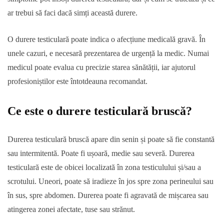
ar trebui să faci dacă simți această durere.
O durere testiculară poate indica o afecțiune medicală gravă. În
unele cazuri, e necesară prezentarea de urgență la medic. Numai
medicul poate evalua cu precizie starea sănătății, iar ajutorul
profesioniștilor este întotdeauna recomandat.
Ce este o durere testiculară bruscă?
Durerea testiculară bruscă apare din senin și poate să fie constantă
sau intermitentă. Poate fi ușoară, medie sau severă. Durerea
testiculară este de obicei localizată în zona testiculului și/sau a
scrotului. Uneori, poate să iradieze în jos spre zona perineului sau
în sus, spre abdomen. Durerea poate fi agravată de mișcarea sau
atingerea zonei afectate, tuse sau strănut.