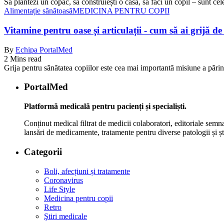
Să plantezi un copac, să construiești o casă, să faci un copil – sunt ce
Alimentație sănătoasă
MEDICINA PENTRU COPII
Vitamine pentru oase și articulații - cum să ai grijă de o
By
Echipa PortalMed
2 Mins read
Grija pentru sănătatea copiilor este cea mai importantă misiune a părin
PortalMed
Platformă medicală pentru pacienți și specialiști.
Conținut medical filtrat de medicii colaboratori, editoriale semna
lansări de medicamente, tratamente pentru diverse patologii și șt
Categorii
Boli, afecțiuni și tratamente
Coronavirus
Life Style
Medicina pentru copii
Retro
Ştiri medicale