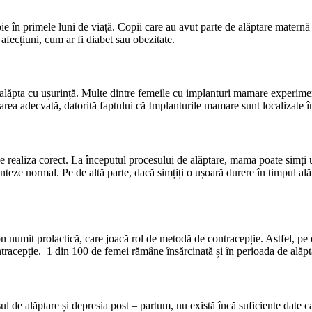
ie în primele luni de viață. Copii care au avut parte de alăptare maternă 
 afecțiuni, cum ar fi diabet sau obezitate.
ot alăpta cu ușurință. Multe dintre femeile cu implanturi mamare experi
rea adecvată, datorită faptului că Implanturile mamare sunt localizate în
a se realiza corect. La începutul procesului de alăptare, mama poate sim
nteze normal. Pe de altă parte, dacă simțiți o ușoară durere în timpul al
 numit prolactică, care joacă rol de metodă de contracepție. Astfel, pe
tracepție. 1 din 100 de femei rămâne însărcinată și în perioada de alăpt
sul de alăptare și depresia post – partum, nu există încă suficiente date c