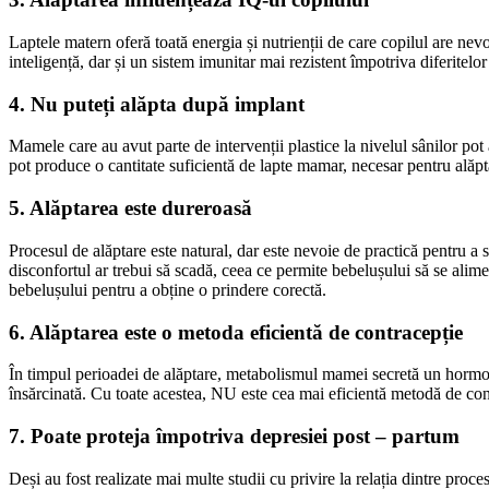
Laptele matern oferă toată energia și nutrienții de care copilul are nevo
inteligență, dar și un sistem imunitar mai rezistent împotriva diferitelor
4. Nu puteți alăpta după implant
Mamele care au avut parte de intervenții plastice la nivelul sânilor p
pot produce o cantitate suficientă de lapte mamar, necesar pentru alăpta
5. Alăptarea este dureroasă
Procesul de alăptare este natural, dar este nevoie de practică pentru 
disconfortul ar trebui să scadă, ceea ce permite bebelușului să se alime
bebelușului pentru a obține o prindere corectă.
6. Alăptarea este o metoda eficientă de contracepție
În timpul perioadei de alăptare, metabolismul mamei secretă un hormon
însărcinată. Cu toate acestea, NU este cea mai eficientă metodă de con
7. Poate proteja împotriva depresiei post – partum
Deși au fost realizate mai multe studii cu privire la relația dintre proce