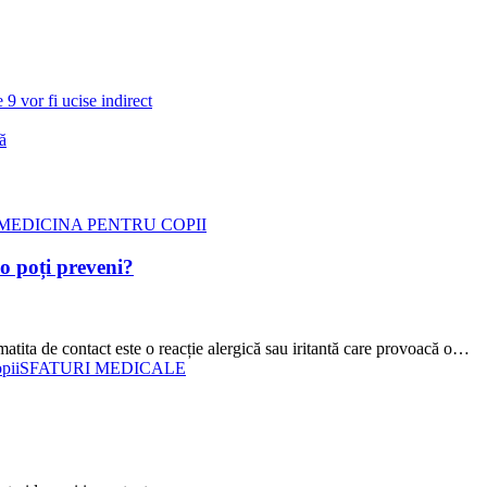
 9 vor fi ucise indirect
ă
MEDICINA PENTRU COPII
 o poți preveni?
matita de contact este o reacție alergică sau iritantă care provoacă o…
pii
SFATURI MEDICALE