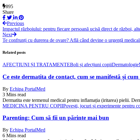
895
Share
Previous
Impactul războiului: pentru fiecare persoană ucisă direct de război, alte
Next
Te confrunți cu durerea de ovare? Află când devine o urgență medical
Related posts
AFECȚIUNI ȘI TRATAMENTE
Boli și afecțiuni copii
Dermatologie
Ce este dermatita de contact, cum se manifestă și cum
By
Echipa PortalMed
3 Mins read
Dermatita este termenul medical pentru inflamația (iritarea) pielii. Der
MEDICINA PENTRU COPII
Povești, jocuri și experimente pentru co
Parenting: Cum să fii un părinte mai bun
By
Echipa PortalMed
6 Mins read