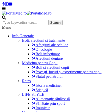
Menu
Info Generale
Boli, afecțiuni și tratamente
Afecțiuni ale ochilor
Oncologie
Boli infecțioase
Afecțiuni dentare
Medicina pentru Copii
Boli și afecțiuni copii
Povești, jocuri și experimente pentru copii
Sfatul pediatrului
Retro
Istoria medicinei
Știați că
LIFE STYLE
Alimentație sănătoasă
Sănătate prin sport
Imunitate