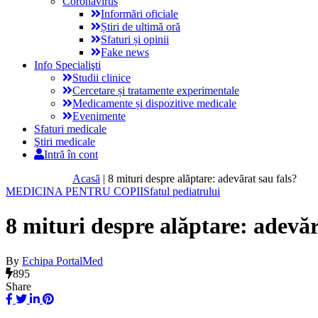
Coronavirus
Informări oficiale
Știri de ultimă oră
Sfaturi și opinii
Fake news
Info Specialişti
Studii clinice
Cercetare și tratamente experimentale
Medicamente și dispozitive medicale
Evenimente
Sfaturi medicale
Ştiri medicale
Intră în cont
Acasă
|
8 mituri despre alăptare: adevărat sau fals?
MEDICINA PENTRU COPII
Sfatul pediatrului
8 mituri despre alăptare: adevăr
By
Echipa PortalMed
895
Share