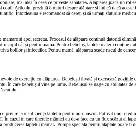
pulare, mai ales în ceea ce privește sănătatea. Alăptarea joacă un rol es
și copil. Articolul prezintă 8 mituri despre alăptare și indică dacă aceste
iințific. Întotdeauna e recomandat să cereți și să urmați sfaturile medicu
le mamare și apoi secretat. Procesul de alăptare continuă datorită elimină
ntru copil cât și pentru mamă. Pentru bebeluș, laptele matern conține nutr
triva bolilor și infecțiilor. Pentru mamă, alăptarea scade riscul de can
nevoie de exercițiu cu alăptarea. Bebelușii învață și exersează pozițiile 
ul în care bebelușul vine pe lume. Bebelușul se naște cu abilitatea de 
născutului.
 cu privire la insuficiența laptelui pentru nou-născut. Potrivit unor cr
 În cazul în care tinerele mămici au de-a face cu un flux scăzut al lapt
 la producerea laptelui mamar. Pompa specială pentru alăptate poate fi d