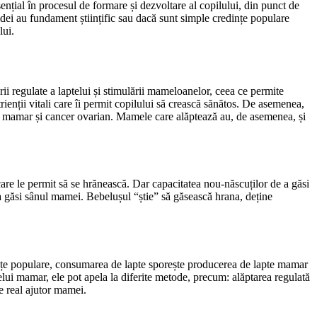
ențial în procesul de formare și dezvoltare al copilului, din punct de
 idei au fundament științific sau dacă sunt simple credințe populare
lui.
rii regulate a laptelui și stimulării mameloanelor, ceea ce permite
ienții vitali care îi permit copilului să crească sănătos. De asemenea,
cer mamar și cancer ovarian. Mamele care alăptează au, de asemenea, și
care le permit să se hrănească. Dar capacitatea nou-născuților de a găsi
a găsi sânul mamei. Bebelușul “știe” să găsească hrana, deține
edințe populare, consumarea de lapte sporește producerea de lapte mamar
elui mamar, ele pot apela la diferite metode, precum: alăptarea regulată
e real ajutor mamei.