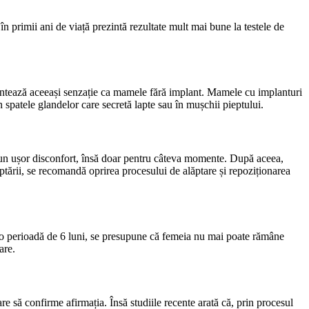
în primii ani de viață prezintă rezultate mult mai bune la testele de
mentează aceeași senzație ca mamele fără implant. Mamele cu implanturi
 spatele glandelor care secretă lapte sau în mușchii pieptului.
ți un ușor disconfort, însă doar pentru câteva momente. După aceea,
ăptării, se recomandă oprirea procesului de alăptare și repoziționarea
 o perioadă de 6 luni, se presupune că femeia nu mai poate rămâne
are.
are să confirme afirmația. Însă studiile recente arată că, prin procesul