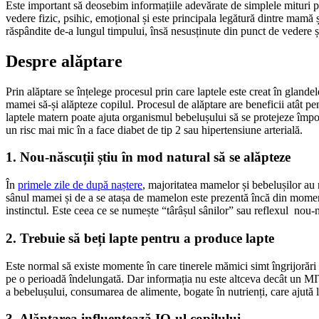
Este important să deosebim informațiile adevărate de simplele mituri po
vedere fizic, psihic, emoțional și este principala legătură dintre mamă 
răspândite de-a lungul timpului, însă nesusținute din punct de vedere șt
Despre alăptare
Prin alăptare se înțelege procesul prin care laptele este creat în glande
mamei să-și alăpteze copilul. Procesul de alăptare are beneficii atât pe
laptele matern poate ajuta organismul bebelușului să se protejeze împo
un risc mai mic în a face diabet de tip 2 sau hipertensiune arterială.
1. Nou-născuții știu în mod natural să se alăpteze
În
primele zile de după naștere
, majoritatea mamelor și bebelușilor au 
sânul mamei și de a se atașa de mamelon este prezentă încă din moment
instinctul. Este ceea ce se numește “târâșul sânilor” sau reflexul nou-
2. Trebuie să beți lapte pentru a produce lapte
Este normal să existe momente în care tinerele mămici simt îngrijorări
pe o perioadă îndelungată. Dar informația nu este altceva decât un MIT.
a bebelușului, consumarea de alimente, bogate în nutrienți, care ajută
3. Alăptarea influențează IQ-ul copilului