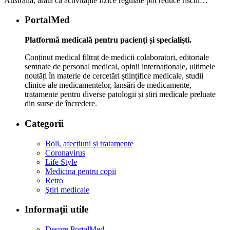
Australia, arată că activitățile fizice regulate pot reduce riscul…
PortalMed
Platformă medicală pentru pacienți și specialiști.
Conținut medical filtrat de medicii colaboratori, editoriale
semnate de personal medical, opinii internaționale, ultimele
noutăți în materie de cercetări științifice medicale, studii
clinice ale medicamentelor, lansări de medicamente,
tratamente pentru diverse patologii și știri medicale preluate
din surse de încredere.
Categorii
Boli, afecțiuni și tratamente
Coronavirus
Life Style
Medicina pentru copii
Retro
Ştiri medicale
Informaţii utile
Despre PortalMed