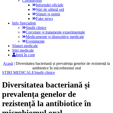
Coronavirus
Informări oficiale
Știri de ultimă oră
Sfaturi și opinii
Fake news
Info Specialişti
Studii clinice
Cercetare și tratamente experimentale
Medicamente și dispozitive medicale
Evenimente
Sfaturi medicale
Ştiri medicale
Intră în cont
Acasă
|
Diversitatea bacteriană și prevalența genelor de rezistență la
antibiotice în microbiomul oral
ŞTIRI MEDICALE
Studii clinice
Diversitatea bacteriană și
prevalența genelor de
rezistență la antibiotice în
microbiomul oral