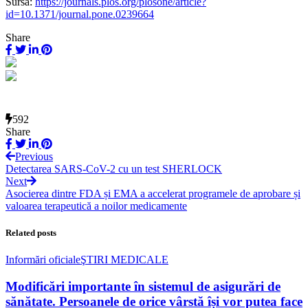
Sursa:
https://journals.plos.org/plosone/article?
id=10.1371/journal.pone.0239664
Share
592
Share
Previous
Detectarea SARS-CoV-2 cu un test SHERLOCK
Next
Asocierea dintre FDA și EMA a accelerat programele de aprobare și
valoarea terapeutică a noilor medicamente
Related posts
Informări oficiale
ŞTIRI MEDICALE
Modificări importante în sistemul de asigurări de
sănătate. Persoanele de orice vârstă își vor putea face