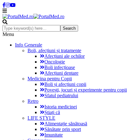
Menu
Info Generale
Boli, afecțiuni și tratamente
Afecțiuni ale ochilor
Oncologie
Boli infecțioase
Afecțiuni dentare
Medicina pentru Copii
Boli și afecțiuni copii
Povești, jocuri și experimente pentru copii
Sfatul pediatrului
Retro
Istoria medicinei
Știați că
LIFE STYLE
Alimentație sănătoasă
Sănătate prin sport
Imunitate