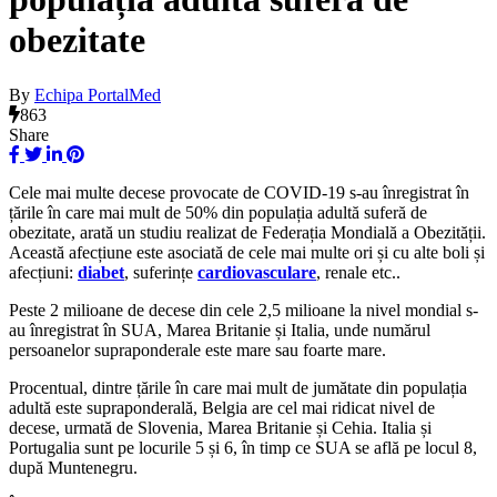
obezitate
By
Echipa PortalMed
863
Share
Cele mai multe decese provocate de COVID-19 s-au înregistrat în
țările în care mai mult de 50% din populația adultă suferă de
obezitate, arată un studiu realizat de Federația Mondială a Obezității.
Această afecțiune este asociată de cele mai multe ori și cu alte boli și
afecțiuni:
diabet
, suferințe
cardiovasculare
, renale etc..
Peste 2 milioane de decese din cele 2,5 milioane la nivel mondial s-
au înregistrat în SUA, Marea Britanie și Italia, unde numărul
persoanelor supraponderale este mare sau foarte mare.
Procentual, dintre țările în care mai mult de jumătate din populația
adultă este supraponderală, Belgia are cel mai ridicat nivel de
decese, urmată de Slovenia, Marea Britanie și Cehia. Italia și
Portugalia sunt pe locurile 5 și 6, în timp ce SUA se află pe locul 8,
după Muntenegru.