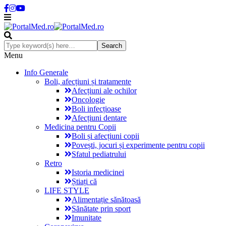
Menu
Info Generale
Boli, afecțiuni și tratamente
Afecțiuni ale ochilor
Oncologie
Boli infecțioase
Afecțiuni dentare
Medicina pentru Copii
Boli și afecțiuni copii
Povești, jocuri și experimente pentru copii
Sfatul pediatrului
Retro
Istoria medicinei
Știați că
LIFE STYLE
Alimentație sănătoasă
Sănătate prin sport
Imunitate