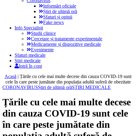
Coronavirus
Informări oficiale
Știri de ultimă oră
Sfaturi și opinii
Fake news
Info Specialişti
Studii clinice
Cercetare și tratamente experimentale
Medicamente și dispozitive medicale
Evenimente
Sfaturi medicale
Ştiri medicale
Intră în cont
Acasă
|
Țările cu cele mai multe decese din cauza COVID-19 sunt
cele în care peste jumătate din populația adultă suferă de obezitate
CORONAVIRUS
Știri de ultimă oră
ŞTIRI MEDICALE
Țările cu cele mai multe decese
din cauza COVID-19 sunt cele
în care peste jumătate din
populația adultă suferă de