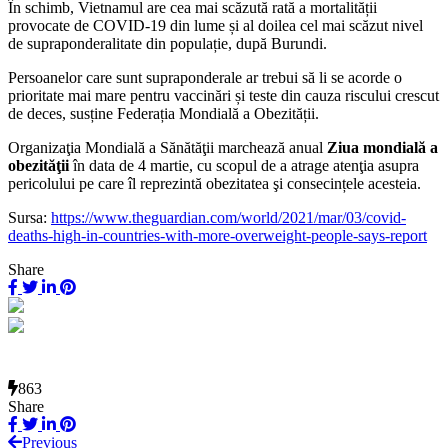
În schimb, Vietnamul are cea mai scăzută rată a mortalității
provocate de COVID-19 din lume și al doilea cel mai scăzut nivel
de supraponderalitate din populație, după Burundi.
Persoanelor care sunt supraponderale ar trebui să li se acorde o
prioritate mai mare pentru vaccinări și teste din cauza riscului crescut
de deces, susține Federația Mondială a Obezității.
Organizaţia Mondială a Sănătăţii marchează anual
Ziua mondială a
obezităţii
în data de 4 martie, cu scopul de a atrage atenţia asupra
pericolului pe care îl reprezintă obezitatea şi consecințele acesteia.
Sursa:
https://www.theguardian.com/world/2021/mar/03/covid-
deaths-high-in-countries-with-more-overweight-people-says-report
Share
863
Share
Previous