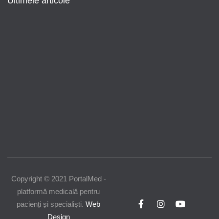
Ultimele articole
Modificări importante în sistemul de
asigurări de sănătate. Persoanele de
orice vârstă își vor putea face gratuit
analize medicale şi investigaţii
Uleiul de in: beneficii, recomandări și
modalități de utilizare
Copyright © 2021 PortalMed -
platformă medicală pentru
pacienți și specialiști.
Web
Design