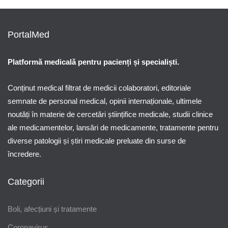
alergii
boli
dermatologie
PortalMed
sfaturi medicale
Cum Tratăm Înțepătura de Arici de Mare
Platformă medicală pentru pacienți și specialiști.
Conținut medical filtrat de medicii colaboratori, editoriale
semnate de personal medical, opinii internaționale, ultimele
noutăți în materie de cercetări științifice medicale, studii clinice
ale medicamentelor, lansări de medicamente, tratamente pentru
diverse patologii și știri medicale preluate din surse de
încredere.
Categorii
Boli, afecțiuni și tratamente
Coronavirus