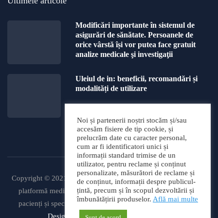
Ultimele articole
Modificări importante în sistemul de
asigurări de sănătate. Persoanele de
orice vârstă își vor putea face gratuit
analize medicale şi investigaţii
Uleiul de in: beneficii, recomandări și
modalități de utilizare
Noi și partenerii noștri stocăm și/sau
accesăm fisiere de tip cookie, și
prelucrăm date cu caracter personal,
cum ar fi identificatori unici și
informații standard trimise de un
utilizator, pentru reclame și conținut
personalizate, măsurători de reclame și
Copyright © 2021 PortalMed -
de conținut, informații despre publicul-
țintă, precum și în scopul dezvoltării și
platformă medicală pentru
îmbunătățirii produselor.
Află mai multe
pacienți și specialiști.
Web
Design
Sunt de acord