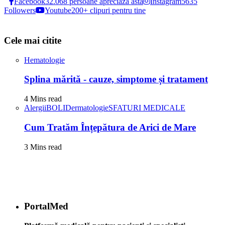
Facebook
32.068 persoane apreciază asta
Instagram
5635
Followers
Youtube
200+ clipuri pentru tine
Cele mai citite
Hematologie
Splina mărită - cauze, simptome și tratament
4 Mins read
Alergii
BOLI
Dermatologie
SFATURI MEDICALE
Cum Tratăm Înțepătura de Arici de Mare
3 Mins read
PortalMed