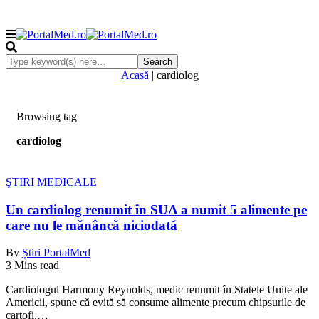
Acasă
|
cardiolog
Browsing tag
cardiolog
ŞTIRI MEDICALE
Un cardiolog renumit în SUA a numit 5 alimente pe
care nu le mănâncă niciodată
By
Știri PortalMed
3 Mins read
Cardiologul Harmony Reynolds, medic renumit în Statele Unite ale
Americii, spune că evită să consume alimente precum chipsurile de
cartofi,…