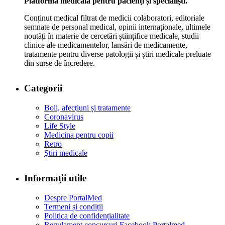
Platformă medicală pentru pacienți și specialiști.
Conținut medical filtrat de medicii colaboratori, editoriale
semnate de personal medical, opinii internaționale, ultimele
noutăți în materie de cercetări științifice medicale, studii
clinice ale medicamentelor, lansări de medicamente,
tratamente pentru diverse patologii și știri medicale preluate
din surse de încredere.
Categorii
Boli, afecțiuni și tratamente
Coronavirus
Life Style
Medicina pentru copii
Retro
Ştiri medicale
Informaţii utile
Despre PortalMed
Termeni și condiții
Politica de confidențialitate
Regulament concursuri Facebook Portalmed