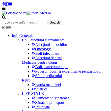
Menu
Info Generale
Boli, afecțiuni și tratamente
Afecțiuni ale ochilor
Oncologie
Boli infecțioase
Afecțiuni dentare
Medicina pentru Copii
Boli și afecțiuni copii
Povești, jocuri și experimente pentru copii
Sfatul pediatrului
Retro
Istoria medicinei
Știați că
LIFE STYLE
Alimentație sănătoasă
Sănătate prin sport
Imunitate