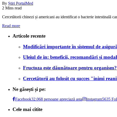
By
Știri PortalMed
2 Mins read
Cercetătorii chinezi și americani au identificat o bacterie intestinal
Read more
Articole recente
Modificări importante în sistemul de asigurăr
Uleiul de in: beneficii, recomandări și modali
Fructoza este dăunătoare pentru organism? Af
Cercetătorii au folosit cu succes "inimi rea
Ne găsești și pe:
Facebook
32.068 persoane apreciază asta
Instagram
5635 Fol
Cele mai citite