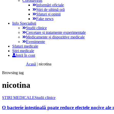
Coronavirus
Informări oficiale
Știri de ultimă oră
Sfaturi și opinii
Fake news
Info Specialişti
Studii clinice
Cercetare și tratamente experimentale
Medicamente și dispozitive medicale
Evenimente
Sfaturi medicale
Ştiri medicale
Intră în cont
Acasă
|
nicotina
Browsing tag
nicotina
ŞTIRI MEDICALE
Studii clinice
O bacterie intestinală poate reduce efectele nocive ale