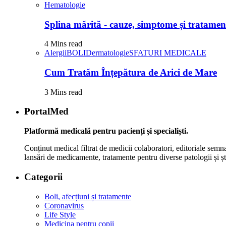
Hematologie
Splina mărită - cauze, simptome și tratamen
4 Mins read
Alergii
BOLI
Dermatologie
SFATURI MEDICALE
Cum Tratăm Înțepătura de Arici de Mare
3 Mins read
PortalMed
Platformă medicală pentru pacienți și specialiști.
Conținut medical filtrat de medicii colaboratori, editoriale semna
lansări de medicamente, tratamente pentru diverse patologii și șt
Categorii
Boli, afecțiuni și tratamente
Coronavirus
Life Style
Medicina pentru copii