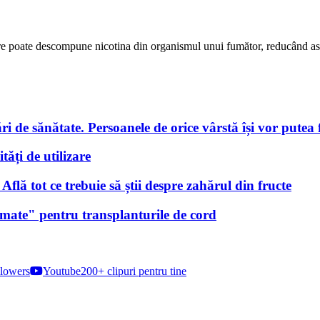
ă care poate descompune nicotina din organismul unui fumător, reducând 
i de sănătate. Persoanele de orice vârstă își vor putea f
tăți de utilizare
lă tot ce trebuie să știi despre zahărul din fructe
nimate" pentru transplanturile de cord
lowers
Youtube
200+ clipuri pentru tine