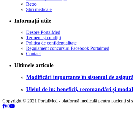
Retro
Ştiri medicale
Informaţii utile
Despre PortalMed
Termeni și condiții
Politica de confidențialitate
Regulament concursuri Facebook Portalmed
Contact
Ultimele articole
Modificări importante în sistemul de asigurăr
Uleiul de in: beneficii, recomandări și modali
Copyright © 2021 PortalMed - platformă medicală pentru pacienți și sp