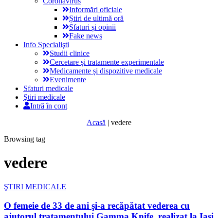
Coronavirus
Informări oficiale
Știri de ultimă oră
Sfaturi și opinii
Fake news
Info Specialişti
Studii clinice
Cercetare și tratamente experimentale
Medicamente și dispozitive medicale
Evenimente
Sfaturi medicale
Ştiri medicale
Intră în cont
Acasă
|
vedere
Browsing tag
vedere
ŞTIRI MEDICALE
O femeie de 33 de ani şi-a recăpătat vederea cu
ajutorul tratamentului Gamma Knife, realizat la Iași