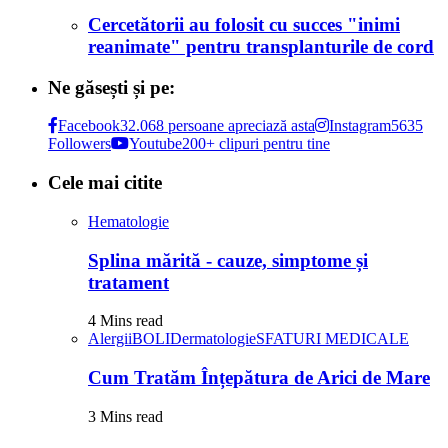
Cercetătorii au folosit cu succes "inimi
reanimate" pentru transplanturile de cord
Ne găsești și pe:
Facebook
32.068 persoane apreciază asta
Instagram
5635
Followers
Youtube
200+ clipuri pentru tine
Cele mai citite
Hematologie
Splina mărită - cauze, simptome și
tratament
4 Mins read
Alergii
BOLI
Dermatologie
SFATURI MEDICALE
Cum Tratăm Înțepătura de Arici de Mare
3 Mins read