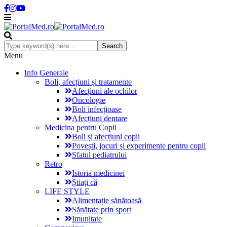
Menu
Info Generale
Boli, afecțiuni și tratamente
Afecțiuni ale ochilor
Oncologie
Boli infecțioase
Afecțiuni dentare
Medicina pentru Copii
Boli și afecțiuni copii
Povești, jocuri și experimente pentru copii
Sfatul pediatrului
Retro
Istoria medicinei
Știați că
LIFE STYLE
Alimentație sănătoasă
Sănătate prin sport
Imunitate