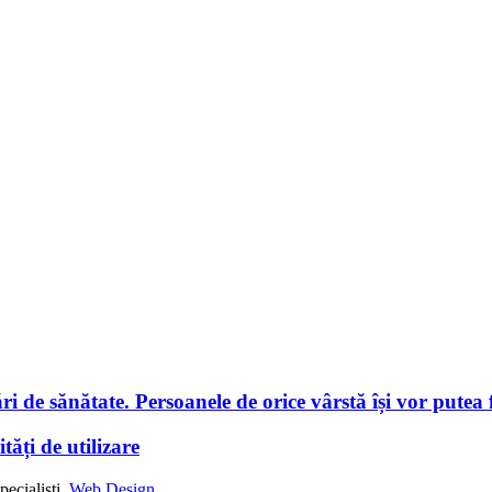
i de sănătate. Persoanele de orice vârstă își vor putea f
tăți de utilizare
ecialiști.
Web Design