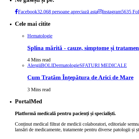
Facebook
32.068 persoane apreciază asta
Instagram
5635 Fol
Cele mai citite
Hematologie
Splina mărită - cauze, simptome și tratamen
4 Mins read
Alergii
BOLI
Dermatologie
SFATURI MEDICALE
Cum Tratăm Înțepătura de Arici de Mare
3 Mins read
PortalMed
Platformă medicală pentru pacienți și specialiști.
Conținut medical filtrat de medicii colaboratori, editoriale semna
lansări de medicamente, tratamente pentru diverse patologii și șt