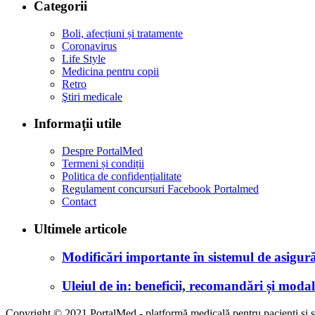
Categorii
Boli, afecțiuni și tratamente
Coronavirus
Life Style
Medicina pentru copii
Retro
Ştiri medicale
Informaţii utile
Despre PortalMed
Termeni și condiții
Politica de confidențialitate
Regulament concursuri Facebook Portalmed
Contact
Ultimele articole
Modificări importante în sistemul de asigurăr
Uleiul de in: beneficii, recomandări și modali
Copyright © 2021 PortalMed - platformă medicală pentru pacienți și sp