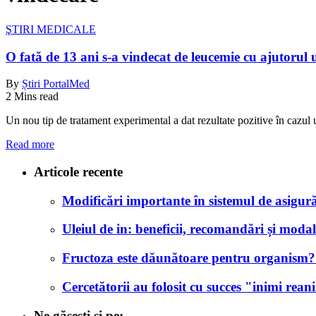
ŞTIRI MEDICALE
O fată de 13 ani s-a vindecat de leucemie cu ajutorul
By
Știri PortalMed
2 Mins read
Un nou tip de tratament experimental a dat rezultate pozitive în cazul
Read more
Articole recente
Modificări importante în sistemul de asigurăr
Uleiul de in: beneficii, recomandări și modali
Fructoza este dăunătoare pentru organism? Af
Cercetătorii au folosit cu succes "inimi rea
Ne găsești și pe: