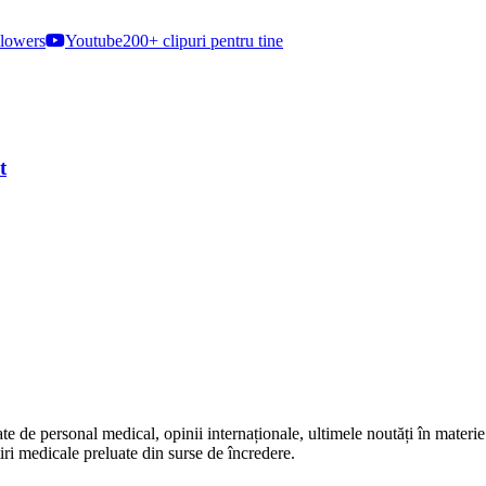
lowers
Youtube
200+ clipuri pentru tine
t
te de personal medical, opinii internaționale, ultimele noutăți în materie 
iri medicale preluate din surse de încredere.