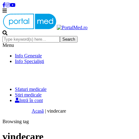
Menu
Info Generale
Info Specialişti
Sfaturi medicale
Ştiri medicale
Intră în cont
Acasă
|
vindecare
Browsing tag
vindecare