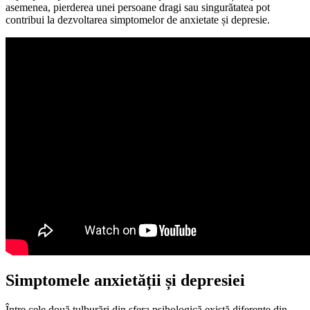
asemenea, pierderea unei persoane dragi sau singurătatea pot
contribui la dezvoltarea simptomelor de anxietate și depresie.
Simptomele anxietății și depresiei
Între cele două tulburări din sfera psihologică există diferențe din