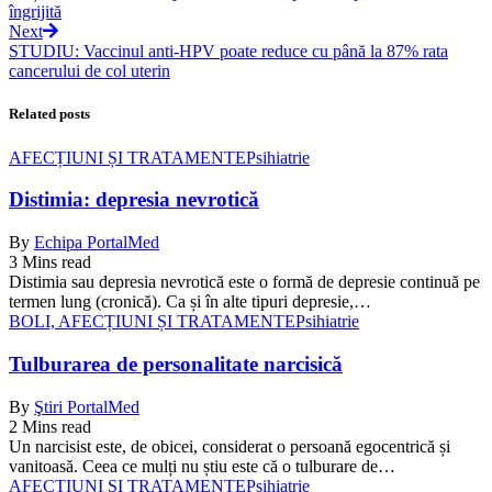
îngrijită
Next
STUDIU: Vaccinul anti-HPV poate reduce cu până la 87% rata
cancerului de col uterin
Related posts
AFECȚIUNI ȘI TRATAMENTE
Psihiatrie
Distimia: depresia nevrotică
By
Echipa PortalMed
3 Mins read
Distimia sau depresia nevrotică este o formă de depresie continuă pe
termen lung (cronică). Ca și în alte tipuri depresie,…
BOLI, AFECȚIUNI ȘI TRATAMENTE
Psihiatrie
Tulburarea de personalitate narcisică
By
Ştiri PortalMed
2 Mins read
Un narcisist este, de obicei, considerat o persoană egocentrică și
vanitoasă. Ceea ce mulți nu știu este că o tulburare de…
AFECȚIUNI ȘI TRATAMENTE
Psihiatrie