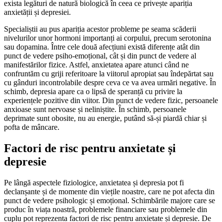
exista legături de natură biologică în ceea ce privește apariția
anxietății și depresiei.
Specialiștii au pus apariția acestor probleme pe seama scăderii
nivelurilor unor hormoni importanți ai corpului, precum serotonina
sau dopamina. Între cele două afecțiuni există diferențe atât din
punct de vedere psiho-emoțional, cât și din punct de vedere al
manifestărilor fizice. Astfel, anxietatea apare atunci când ne
confruntăm cu griji referitoare la viitorul apropiat sau îndepărtat sau
cu gânduri incontrolabile despre ceva ce va avea urmări negative. În
schimb, depresia apare ca o lipsă de speranță cu privire la
experiențele pozitive din viitor. Din punct de vedere fizic, persoanele
anxioase sunt nervoase și neliniștite. În schimb, persoanele
deprimate sunt obosite, nu au energie, putând să-și piardă chiar și
pofta de mâncare.
Factori de risc pentru anxietate și
depresie
Pe lângă aspectele fiziologice, anxietatea și depresia pot fi
declanșante și de momente din viețile noastre, care ne pot afecta din
punct de vedere psihologic și emoțional. Schimbările majore care se
produc în viața noastră, problemele financiare sau problemele din
cuplu pot reprezenta factori de risc pentru anxietate și depresie. De