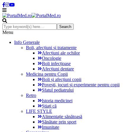
Menu
Info Generale
Boli, afecțiuni și tratamente
Afecțiuni ale ochilor
Oncologie
Boli infecțioase
Afecțiuni dentare
Medicina pentru Copii
Boli și afecțiuni copii
Povești, jocuri și experimente pentru copii
Sfatul pediatrului
Retro
Istoria medicinei
Știați că
LIFE STYLE
Alimentație sănătoasă
Sănătate prin sport
Imunitate