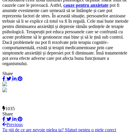
cauzele care le provoacă. Astfel,
cauze pentru anxietate
pot fi
anumite evenimente care urmează să se întâmple și care pot
reprezenta factori de stres. În această situație, persoanelor anxioase
trebuie să li se explice că totul va fi în regulă. Cele mai bune metode
pentru diminuarea anxietății și depresie rămân ședințele de terapie
psihologică. Terapeuții pot educa persoanele care se confruntă cu
aceste probleme să le gestioneze mai bine și să le țină sub control.
Dacă problemele nu pot fi rezolvate prin terapia cognitiv-
comportamentală, există și terapii medicamentoase prin care
simptomele anxietății și depresiei pot fi diminuate. Însă tratamentele
pot avea efecte adverse care pot afecta buna funcționare a
organismului.
Share
1035
Share
Previous
Tu știi de ce are nevoie pielea ta? Sfaturi pentru o piele corect