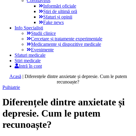
Coronavirus
Informări oficiale
Știri de ultimă oră
Sfaturi și opinii
Fake news
Info Specialişti
Studii clinice
Cercetare și tratamente experimentale
Medicamente și dispozitive medicale
Evenimente
Sfaturi medicale
Ştiri medicale
Intră în cont
Acasă
|
Diferențele dintre anxietate și depresie. Cum le putem
recunoaște?
Psihiatrie
Diferențele dintre anxietate și
depresie. Cum le putem
recunoaște?