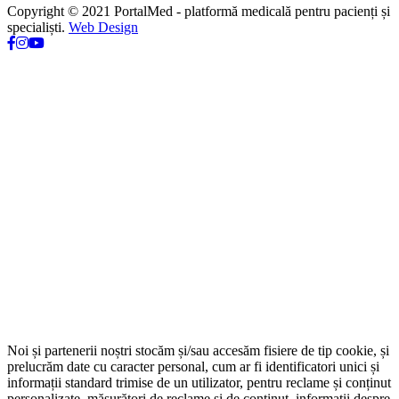
Copyright © 2021 PortalMed - platformă medicală pentru pacienți și
specialiști.
Web Design
Noi și partenerii noștri stocăm și/sau accesăm fisiere de tip cookie, și
prelucrăm date cu caracter personal, cum ar fi identificatori unici și
informații standard trimise de un utilizator, pentru reclame și conținut
personalizate, măsurători de reclame și de conținut, informații despre