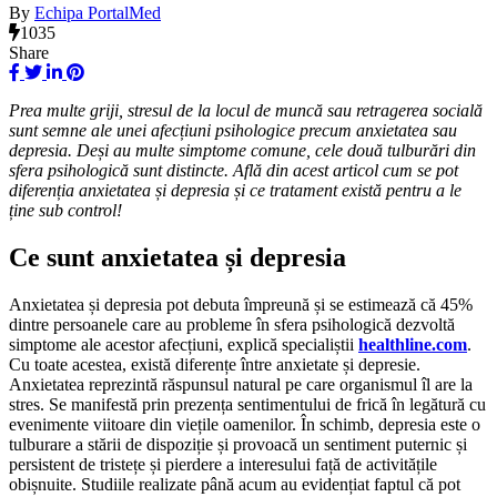
By
Echipa PortalMed
1035
Share
Prea multe griji, stresul de la locul de muncă sau retragerea socială
sunt semne ale unei afecțiuni psihologice precum anxietatea sau
depresia. Deși au multe simptome comune, cele două tulburări din
sfera psihologică sunt distincte. Află din acest articol cum se pot
diferenția anxietatea și depresia și ce tratament există pentru a le
ține sub control!
Ce sunt anxietatea și depresia
Anxietatea și depresia pot debuta împreună și se estimează că 45%
dintre persoanele care au probleme în sfera psihologică dezvoltă
simptome ale acestor afecțiuni, explică specialiștii
healthline.com
.
Cu toate acestea, există diferențe între anxietate și depresie.
Anxietatea reprezintă răspunsul natural pe care organismul îl are la
stres. Se manifestă prin prezența sentimentului de frică în legătură cu
evenimente viitoare din viețile oamenilor. În schimb, depresia este o
tulburare a stării de dispoziție și provoacă un sentiment puternic și
persistent de tristețe și pierdere a interesului față de activitățile
obișnuite. Studiile realizate până acum au evidențiat faptul că pot