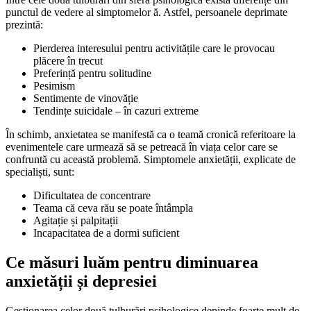
punctul de vedere al simptomelor ă. Astfel, persoanele deprimate
prezintă:
Pierderea interesului pentru activitățile care le provocau
plăcere în trecut
Preferință pentru solitudine
Pesimism
Sentimente de vinovăție
Tendințe suicidale – în cazuri extreme
În schimb, anxietatea se manifestă ca o teamă cronică referitoare la
evenimentele care urmează să se petreacă în viața celor care se
confruntă cu această problemă. Simptomele anxietății, explicate de
specialiști, sunt:
Dificultatea de concentrare
Teama că ceva rău se poate întâmpla
Agitație și palpitații
Incapacitatea de a dormi suficient
Ce măsuri luăm pentru diminuarea
anxietății și depresiei
Gestionarea celor două tulburări psihologice depinde foarte mult de