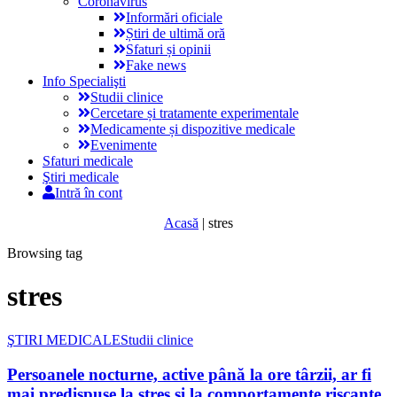
Coronavirus
Informări oficiale
Știri de ultimă oră
Sfaturi și opinii
Fake news
Info Specialişti
Studii clinice
Cercetare și tratamente experimentale
Medicamente și dispozitive medicale
Evenimente
Sfaturi medicale
Ştiri medicale
Intră în cont
Acasă
|
stres
Browsing tag
stres
ŞTIRI MEDICALE
Studii clinice
Persoanele nocturne, active până la ore târzii, ar fi
mai predispuse la stres și la comportamente riscante