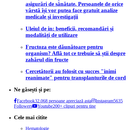
asigurări de sănătate. Persoanele de orice
vârstă își vor putea face gratuit analize
medicale şi investigaţii
Uleiul de in: beneficii, recomandări și
modalități de utilizare
Fructoza este dăunătoare pentru
organism? Află tot ce trebuie să știi despre
zahărul din fructe
Cercetătorii au folosit cu succes "inimi
reanimate" pentru transplanturile de cord
Ne găsești și pe:
Facebook
32.068 persoane apreciază asta
Instagram
5635
Followers
Youtube
200+ clipuri pentru tine
Cele mai citite
Hematologie