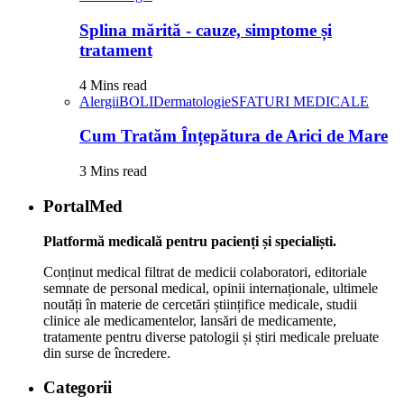
Splina mărită - cauze, simptome și
tratament
4 Mins read
Alergii
BOLI
Dermatologie
SFATURI MEDICALE
Cum Tratăm Înțepătura de Arici de Mare
3 Mins read
PortalMed
Platformă medicală pentru pacienți și specialiști.
Conținut medical filtrat de medicii colaboratori, editoriale
semnate de personal medical, opinii internaționale, ultimele
noutăți în materie de cercetări științifice medicale, studii
clinice ale medicamentelor, lansări de medicamente,
tratamente pentru diverse patologii și știri medicale preluate
din surse de încredere.
Categorii