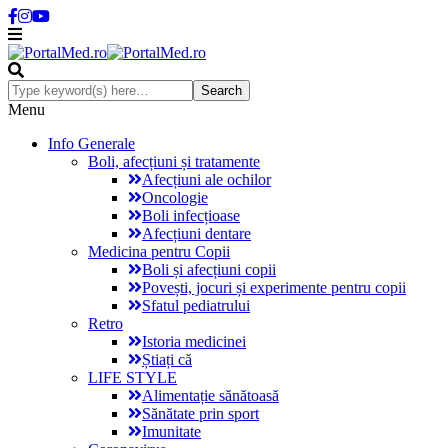
Menu
Info Generale
Boli, afecțiuni și tratamente
Afecțiuni ale ochilor
Oncologie
Boli infecțioase
Afecțiuni dentare
Medicina pentru Copii
Boli și afecțiuni copii
Povești, jocuri și experimente pentru copii
Sfatul pediatrului
Retro
Istoria medicinei
Știați că
LIFE STYLE
Alimentație sănătoasă
Sănătate prin sport
Imunitate