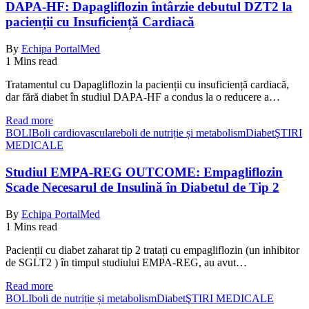
DAPA-HF: Dapagliflozin întârzie debutul DZT2 la
pacienții cu Insuficiență Cardiacă
By
Echipa PortalMed
1 Mins read
Tratamentul cu Dapagliflozin la pacienții cu insuficiență cardiacă,
dar fără diabet în studiul DAPA-HF a condus la o reducere a…
Read more
BOLI
Boli cardiovasculare
boli de nutriție și metabolism
Diabet
ŞTIRI
MEDICALE
Studiul EMPA-REG OUTCOME: Empagliflozin
Scade Necesarul de Insulină în Diabetul de Tip 2
By
Echipa PortalMed
1 Mins read
Pacienții cu diabet zaharat tip 2 tratați cu empagliflozin (un inhibitor
de SGLT2 ) în timpul studiului EMPA-REG, au avut…
Read more
BOLI
boli de nutriție și metabolism
Diabet
ŞTIRI MEDICALE