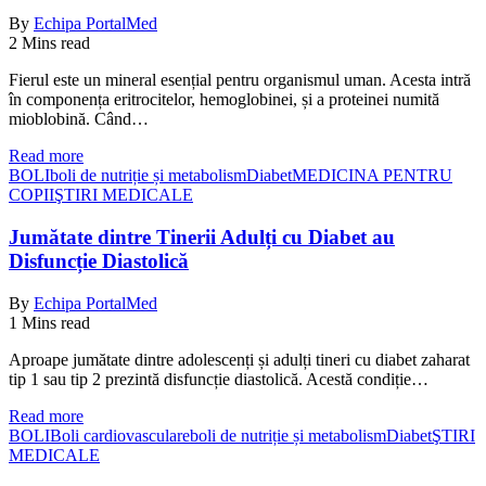
By
Echipa PortalMed
2 Mins read
Fierul este un mineral esențial pentru organismul uman. Acesta intră
în componența eritrocitelor, hemoglobinei, și a proteinei numită
mioblobină. Când…
Read more
BOLI
boli de nutriție și metabolism
Diabet
MEDICINA PENTRU
COPII
ŞTIRI MEDICALE
Jumătate dintre Tinerii Adulți cu Diabet au
Disfuncție Diastolică
By
Echipa PortalMed
1 Mins read
Aproape jumătate dintre adolescenți și adulți tineri cu diabet zaharat
tip 1 sau tip 2 prezintă disfuncție diastolică. Acestă condiție…
Read more
BOLI
Boli cardiovasculare
boli de nutriție și metabolism
Diabet
ŞTIRI
MEDICALE