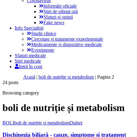
Coronavirus
Informări oficiale
Știri de ultimă oră
Sfaturi și opinii
Fake news
Info Specialişti
Studii clinice
Cercetare și tratamente experimentale
Medicamente și dispozitive medicale
Evenimente
Sfaturi medicale
Ştiri medicale
Intră în cont
Acasă
|
boli de nutriție și metabolism
|
Pagina 2
24 posts
Browsing category
boli de nutriție și metabolism
BOLI
boli de nutriție și metabolism
Diabet
Dischinezia biliară - cauze, simptome și tratament