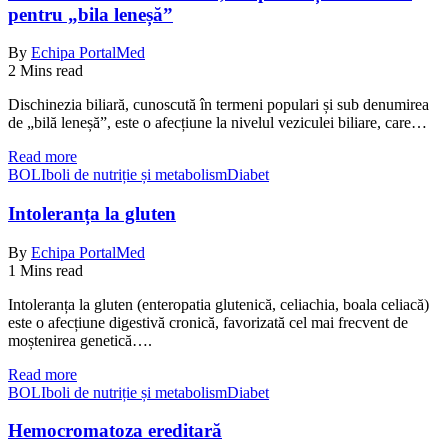
pentru „bila leneșă”
By
Echipa PortalMed
2 Mins read
Dischinezia biliară, cunoscută în termeni populari și sub denumirea
de „bilă leneșă”, este o afecțiune la nivelul veziculei biliare, care…
Read more
BOLI
boli de nutriție și metabolism
Diabet
Intoleranța la gluten
By
Echipa PortalMed
1 Mins read
Intoleranța la gluten (enteropatia glutenică, celiachia, boala celiacă)
este o afecțiune digestivă cronică, favorizată cel mai frecvent de
moștenirea genetică….
Read more
BOLI
boli de nutriție și metabolism
Diabet
Hemocromatoza ereditară