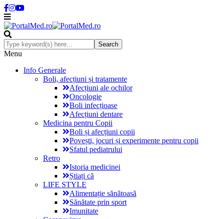
Menu
Info Generale
Boli, afecțiuni și tratamente
Afecțiuni ale ochilor
Oncologie
Boli infecțioase
Afecțiuni dentare
Medicina pentru Copii
Boli și afecțiuni copii
Povești, jocuri și experimente pentru copii
Sfatul pediatrului
Retro
Istoria medicinei
Știați că
LIFE STYLE
Alimentație sănătoasă
Sănătate prin sport
Imunitate