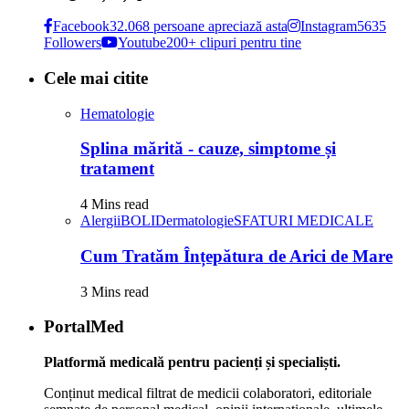
Facebook
32.068 persoane apreciază asta
Instagram
5635
Followers
Youtube
200+ clipuri pentru tine
Cele mai citite
Hematologie
Splina mărită - cauze, simptome și
tratament
4 Mins read
Alergii
BOLI
Dermatologie
SFATURI MEDICALE
Cum Tratăm Înțepătura de Arici de Mare
3 Mins read
PortalMed
Platformă medicală pentru pacienți și specialiști.
Conținut medical filtrat de medicii colaboratori, editoriale