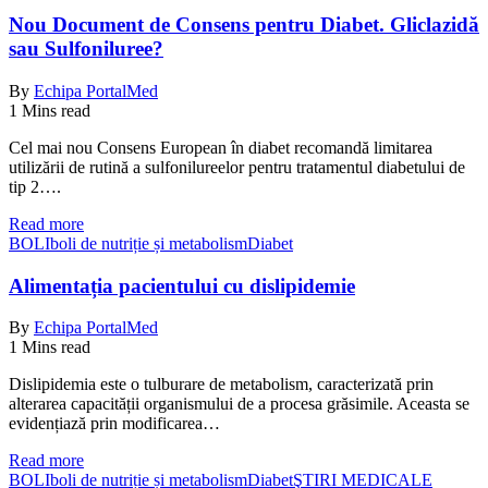
Nou Document de Consens pentru Diabet. Gliclazidă
sau Sulfoniluree?
By
Echipa PortalMed
1 Mins read
Cel mai nou Consens European în diabet recomandă limitarea
utilizării de rutină a sulfonilureelor ​​pentru tratamentul diabetului de
tip 2….
Read more
BOLI
boli de nutriție și metabolism
Diabet
Alimentația pacientului cu dislipidemie
By
Echipa PortalMed
1 Mins read
Dislipidemia este o tulburare de metabolism, caracterizată prin
alterarea capacității organismului de a procesa grăsimile. Aceasta se
evidențiază prin modificarea…
Read more
BOLI
boli de nutriție și metabolism
Diabet
ŞTIRI MEDICALE