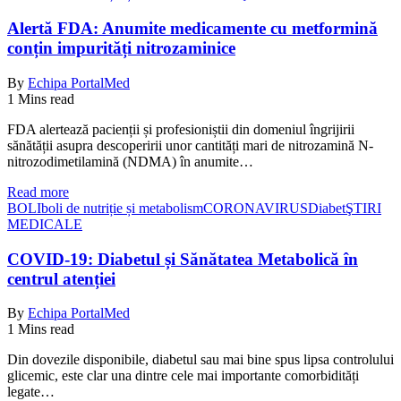
Alertă FDA: Anumite medicamente cu metformină
conțin impurități nitrozaminice
By
Echipa PortalMed
1 Mins read
FDA alertează pacienții și profesioniștii din domeniul îngrijirii
sănătății asupra descoperirii unor cantități mari de nitrozamină N-
nitrozodimetilamină (NDMA) în anumite…
Read more
BOLI
boli de nutriție și metabolism
CORONAVIRUS
Diabet
ŞTIRI
MEDICALE
COVID-19: Diabetul și Sănătatea Metabolică în
centrul atenției
By
Echipa PortalMed
1 Mins read
Din dovezile disponibile, diabetul sau mai bine spus lipsa controlului
glicemic, este clar una dintre cele mai importante comorbidități
legate…