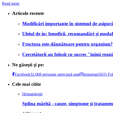
Read more
Articole recente
Modificări importante în sistemul de asigurăr
Uleiul de in: beneficii, recomandări și modali
Fructoza este dăunătoare pentru organism? Af
Cercetătorii au folosit cu succes "inimi rea
Ne găsești și pe:
Facebook
32.068 persoane apreciază asta
Instagram
5635 Fol
Cele mai citite
Hematologie
Splina mărită - cauze, simptome și tratamen