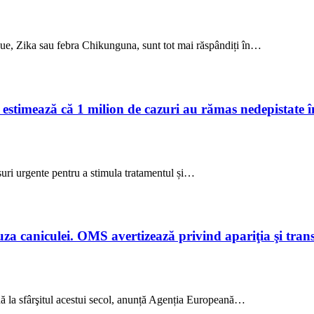
gue, Zika sau febra Chikunguna, sunt tot mai răspândiți în…
estimează că 1 milion de cazuri au rămas nedepistate în
uri urgente pentru a stimula tratamentul și…
za caniculei. OMS avertizează privind apariţia şi trans
nă la sfârşitul acestui secol, anunță Agenția Europeană…