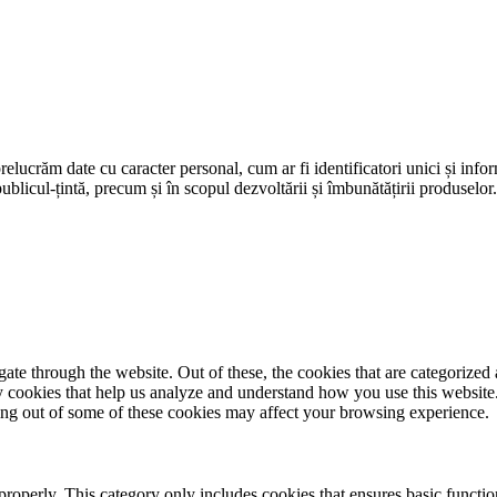
prelucrăm date cu caracter personal, cum ar fi identificatori unici și infor
ublicul-țintă, precum și în scopul dezvoltării și îmbunătățirii produselor
e through the website. Out of these, the cookies that are categorized a
rty cookies that help us analyze and understand how you use this websit
ting out of some of these cookies may affect your browsing experience.
properly. This category only includes cookies that ensures basic functio