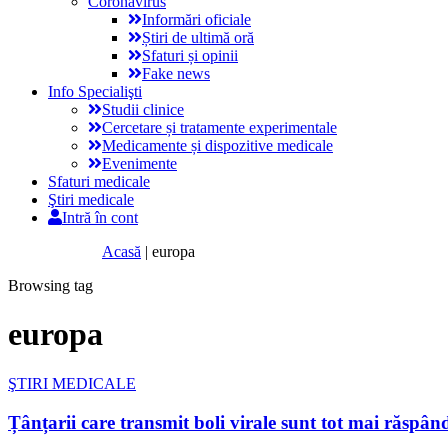
Coronavirus
Informări oficiale
Știri de ultimă oră
Sfaturi și opinii
Fake news
Info Specialişti
Studii clinice
Cercetare și tratamente experimentale
Medicamente și dispozitive medicale
Evenimente
Sfaturi medicale
Ştiri medicale
Intră în cont
Acasă
|
europa
Browsing tag
europa
ŞTIRI MEDICALE
Țânțarii care transmit boli virale sunt tot mai răspâ