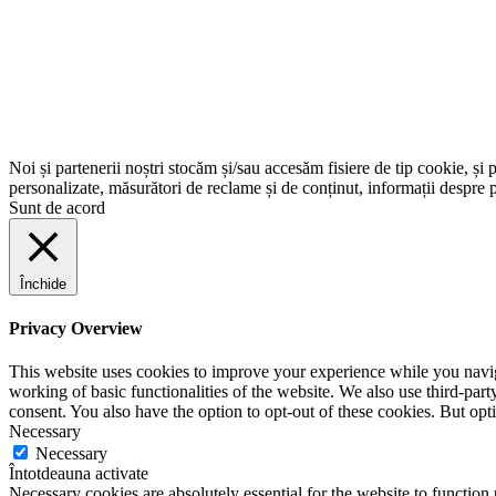
Noi și partenerii noștri stocăm și/sau accesăm fisiere de tip cookie, și 
personalizate, măsurători de reclame și de conținut, informații despre p
Sunt de acord
Închide
Privacy Overview
This website uses cookies to improve your experience while you navigat
working of basic functionalities of the website. We also use third-pa
consent. You also have the option to opt-out of these cookies. But op
Necessary
Necessary
Întotdeauna activate
Necessary cookies are absolutely essential for the website to function 