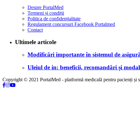
Despre PortalMed
Termeni și condiții
Politica de confidențialitate
Regulament concursuri Facebook Portalmed
Contact
Ultimele articole
Modificări importante în sistemul de asigurăr
Uleiul de in: beneficii, recomandări și modali
Copyright © 2021 PortalMed - platformă medicală pentru pacienți și sp