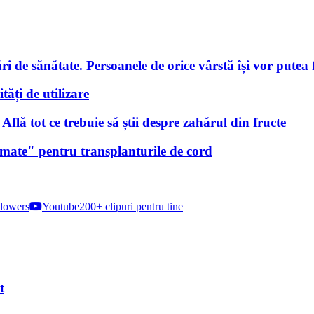
i de sănătate. Persoanele de orice vârstă își vor putea f
tăți de utilizare
lă tot ce trebuie să știi despre zahărul din fructe
nimate" pentru transplanturile de cord
lowers
Youtube
200+ clipuri pentru tine
t