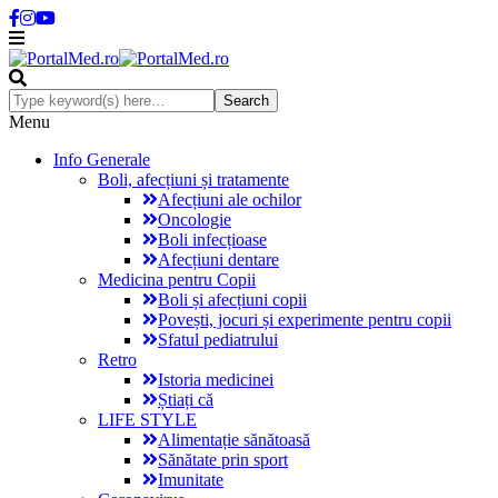
Menu
Info Generale
Boli, afecțiuni și tratamente
Afecțiuni ale ochilor
Oncologie
Boli infecțioase
Afecțiuni dentare
Medicina pentru Copii
Boli și afecțiuni copii
Povești, jocuri și experimente pentru copii
Sfatul pediatrului
Retro
Istoria medicinei
Știați că
LIFE STYLE
Alimentație sănătoasă
Sănătate prin sport
Imunitate