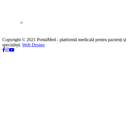
Modificări importante în sistemul de
asigurări de sănătate. Persoanele de orice
vârstă își vor putea face gratuit analize
medicale şi investigaţii
Copyright © 2021 PortalMed - platformă medicală pentru pacienți și
specialiști.
Web Design
Uleiul de in: beneficii, recomandări și
modalități de utilizare