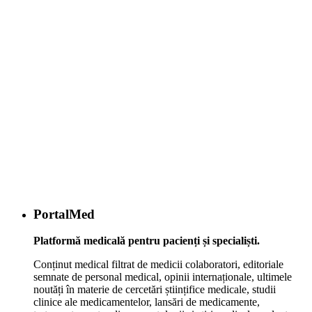
organism? Află tot ce trebuie să știi despre
zahărul din fructe
Ne găsești și pe:
Cercetătorii au folosit cu succes "inimi
Facebook
32.068 persoane apreciază asta
Instagram
5635
Followers
Youtube
200+ clipuri pentru tine
reanimate" pentru transplanturile de cord
Cele mai citite
Hematologie
PortalMed
Splina mărită - cauze, simptome și
tratament
Platformă medicală pentru pacienți și specialiști.
Conținut medical filtrat de medicii colaboratori, editoriale
Alergii
BOLI
Dermatologie
SFATURI MEDICALE
semnate de personal medical, opinii internaționale, ultimele
noutăți în materie de cercetări științifice medicale, studii
Cum Tratăm Înțepătura de Arici de Mare
clinice ale medicamentelor, lansări de medicamente,