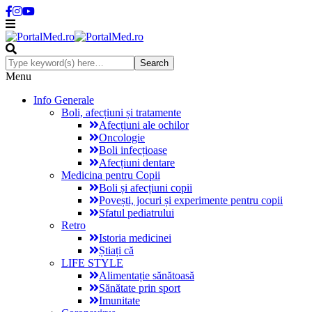
Menu
Info Generale
Boli, afecțiuni și tratamente
Afecțiuni ale ochilor
Oncologie
Boli infecțioase
Afecțiuni dentare
Medicina pentru Copii
Boli și afecțiuni copii
Povești, jocuri și experimente pentru copii
Sfatul pediatrului
Retro
Istoria medicinei
Știați că
LIFE STYLE
Alimentație sănătoasă
Sănătate prin sport
Imunitate