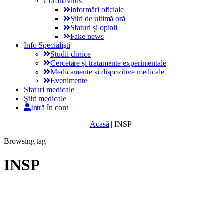
Coronavirus
Informări oficiale
Știri de ultimă oră
Sfaturi și opinii
Fake news
Info Specialişti
Studii clinice
Cercetare și tratamente experimentale
Medicamente și dispozitive medicale
Evenimente
Sfaturi medicale
Ştiri medicale
Intră în cont
Acasă
|
INSP
Browsing tag
INSP