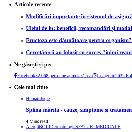
Articole recente
Modificări importante în sistemul de asigurăr
Uleiul de in: beneficii, recomandări și modali
Fructoza este dăunătoare pentru organism? Af
Cercetătorii au folosit cu succes "inimi rea
Ne găsești și pe:
Facebook
32.068 persoane apreciază asta
Instagram
5635 Fol
Cele mai citite
Hematologie
Splina mărită - cauze, simptome și tratamen
4 Mins read
Alergii
BOLI
Dermatologie
SFATURI MEDICALE