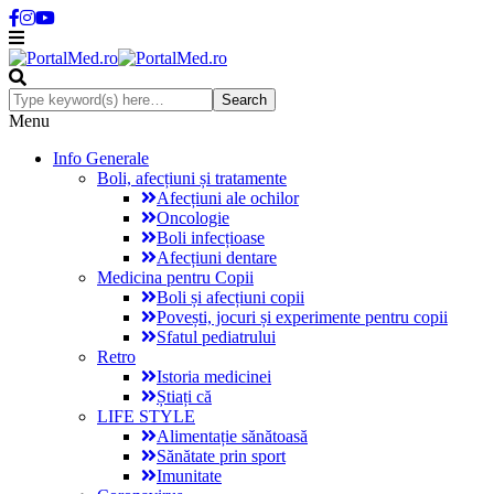
Menu
Info Generale
Boli, afecțiuni și tratamente
Afecțiuni ale ochilor
Oncologie
Boli infecțioase
Afecțiuni dentare
Medicina pentru Copii
Boli și afecțiuni copii
Povești, jocuri și experimente pentru copii
Sfatul pediatrului
Retro
Istoria medicinei
Știați că
LIFE STYLE
Alimentație sănătoasă
Sănătate prin sport
Imunitate