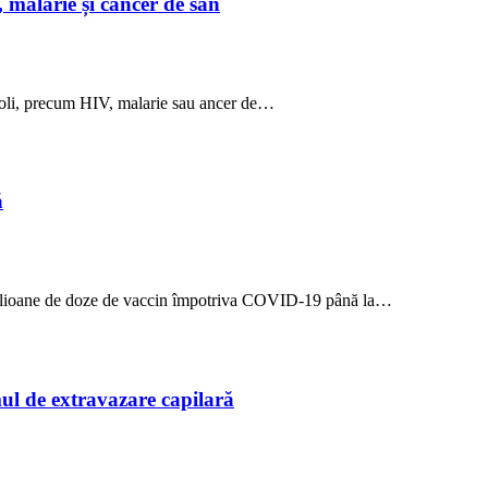
 malarie și cancer de sân
 boli, precum HIV, malarie sau ancer de…
ă
 milioane de doze de vaccin împotriva COVID-19 până la…
ul de extravazare capilară