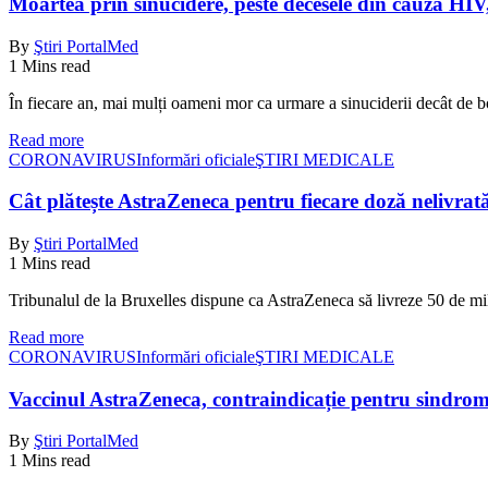
Moartea prin sinucidere, peste decesele din cauza HIV,
By
Ştiri PortalMed
1 Mins read
În fiecare an, mai mulți oameni mor ca urmare a sinuciderii decât de
Read more
CORONAVIRUS
Informări oficiale
ŞTIRI MEDICALE
Cât plătește AstraZeneca pentru fiecare doză nelivrat
By
Ştiri PortalMed
1 Mins read
Tribunalul de la Bruxelles dispune ca AstraZeneca să livreze 50 de
Read more
CORONAVIRUS
Informări oficiale
ŞTIRI MEDICALE
Vaccinul AstraZeneca, contraindicație pentru sindrom
By
Ştiri PortalMed
1 Mins read