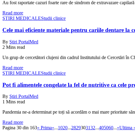
Au fost raportate cazuri foarte rare de sindrom de extravazare capila
Read more
ŞTIRI MEDICALE
Studii clinice
Cele mai eficiente materiale pentru cariile dentare la c
By
Ştiri PortalMed
2 Mins read
Un grup de cercetători clujeni din cadrul Institutului de Cercetări 
Read more
ŞTIRI MEDICALE
Studii clinice
Pot fi alimentele congelate la fel de nutritive ca cele p
By
Ştiri PortalMed
1 Mins read
Pandemia ne-a determinat pe toți să acordăm o mai mare prioritate sănăt
Read more
Pagina 30 din 163
« Prima
«
...
10
20
...
28
29
30
31
32
...
40
50
60
...
»
Ultima 