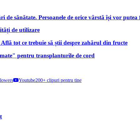
i de sănătate. Persoanele de orice vârstă își vor putea f
tăți de utilizare
lă tot ce trebuie să știi despre zahărul din fructe
nimate" pentru transplanturile de cord
lowers
Youtube
200+ clipuri pentru tine
t