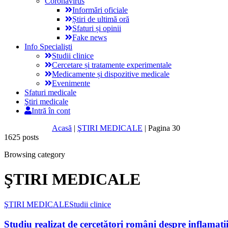
Coronavirus
Informări oficiale
Știri de ultimă oră
Sfaturi și opinii
Fake news
Info Specialişti
Studii clinice
Cercetare și tratamente experimentale
Medicamente și dispozitive medicale
Evenimente
Sfaturi medicale
Ştiri medicale
Intră în cont
Acasă
|
ŞTIRI MEDICALE
|
Pagina 30
1625 posts
Browsing category
ŞTIRI MEDICALE
ŞTIRI MEDICALE
Studii clinice
Studiu realizat de cercetători români despre inflamații