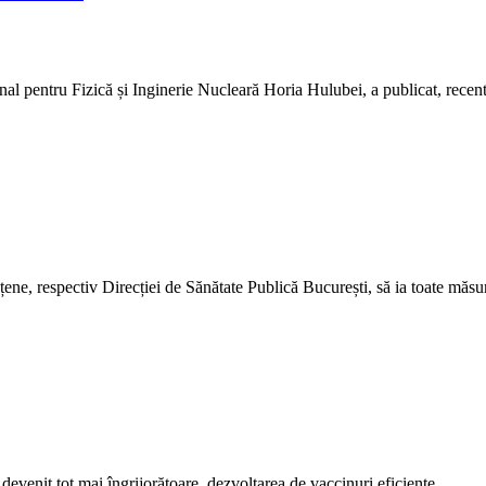
nal pentru Fizică și Inginerie Nucleară Horia Hulubei, a publicat, rece
dețene, respectiv Direcției de Sănătate Publică București, să ia toate măs
evenit tot mai îngrijorătoare, dezvoltarea de vaccinuri eficiente…