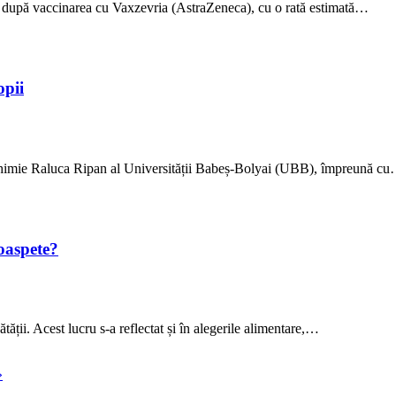
ră după vaccinarea cu Vaxzevria (AstraZeneca), cu o rată estimată…
opii
în Chimie Raluca Ripan al Universității Babeș-Bolyai (UBB), împreună c
roaspete?
ății. Acest lucru s-a reflectat și în alegerile alimentare,…
»