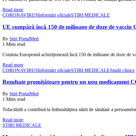
Read more
CORONAVIRUS
Informări oficiale
ŞTIRI MEDICALE
UE cumpără încă 150 de milioane de doze de vacci
By
Ştiri PortalMed
1 Mins read
Comisia Europeană achiziționează încă 150 de milioane de doze de 
Read more
CORONAVIRUS
Informări oficiale
ŞTIRI MEDICALE
Studii clinice
Rezultate promițătoare pentru un nou medicament 
By
Ştiri PortalMed
1 Mins read
Tofacitinib a contribuit la îmbunătățirea stării de sănătate a persoane
Read more
ŞTIRI MEDICALE