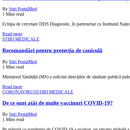
By
Ştiri PortalMed
1 Mins read
Echipa de cercetare DDS Diagnostic, în parteneriat cu Institutul Națio
Read more
ŞTIRI MEDICALE
Recomandări pentru protecția de caniculă
By
Ştiri PortalMed
1 Mins read
Ministerul Sănătății (MS) a solicitat direcțiilor de sănătate publică ju
Read more
CORONAVIRUS
ŞTIRI MEDICALE
De ce sunt atât de multe vaccinuri COVID-19?
By
Ştiri PortalMed
1 Mins read
Pe măsură ce pandemia de COVID-19 a evoluat, iar situația globală a d